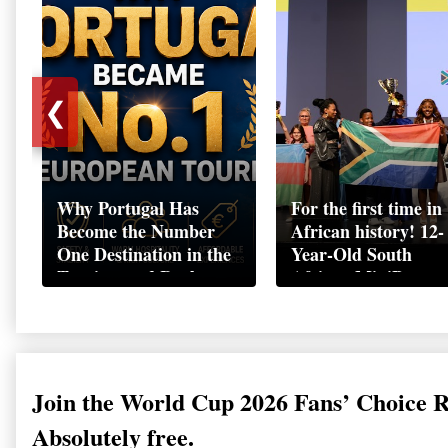
❮
Why Portugal Has
For the first time in
Become the Number
African history! 12-
One Destination in the
Year-Old South
Tourism and Real
African MiniBoss
Estate Market
Student Makes Hist
as Startup World C
Champion in
Switzerland
Join the World Cup 2026 Fans’ Choice 
Absolutely free.