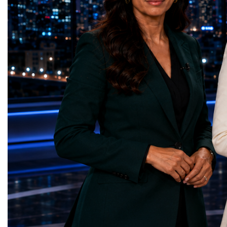
country welcomed 32.5 million visitors in
Education — Young Tra
2025, including 19.7 million international
(Ukraine)Gender Equal
guests.Tourism revenue increased by 5%
Educational (Poland)Cl
compared with the previous year. These
Sanitation — Ash Aura
figures demonstrate that Portugal is no
(Azerbaijan)Affordable
longer simply a holiday destination—it has
— Choco Bricks (Azerb
become a major international tourism
and Economic Growth 
economy.A Lifestyle That Attracts the
(United Kingdom)Indust
WorldOne of Portugal's greatest competitive
Infrastructure — Beatric
advantages is its exceptional quality of
(Ukraine)Reduced Inequ
life.The country offers:over 300 days of
Yours (South Africa)Sust
sunshine each year in many regions;more
Communities — Busine
than 850 kilometres of Atlantic coastline;a
(Kazakhstan)Responsib
Mediterranean lifestyle;excellent
Production — Scrabmyl
cuisine;relatively low crime rates;modern
(Kazakhstan)Climate Ac
healthcare;high-quality
(Azerbaijan)Life Below
infrastructure;welcoming local
(Azerbaijan)Life on La
communities.For many international buyers,
Green Roots (Turkmenist
Portugal is not simply a place to purchase
and Strong Institutions
property—it is a place to build a new
(Ukraine)Partnerships f
lifestyle.A Diverse Tourism ProductUnlike
Teens Club (Turkmenist
destinations dependent on a single
symbolises far more than
attraction, Portugal has developed a highly
excellence. It confirms t
diversified tourism economy.Visitors can
innovators are already d