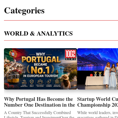
Categories
WORLD & ANALYTICS
Why Portugal Has Become the
Startup World C
Number One Destination in the
Championship 202
Tourism and Real Estate
Showcased UN S
A Country That Successfully Combined
While world leaders, inv
Market
MEDALS 2026
Lifestyle, Tourism and InvestmentOver the
executives gathered in D