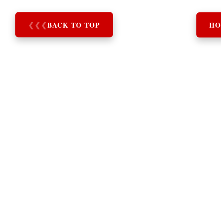
❮
❮
❮
BACK TO TOP
HO