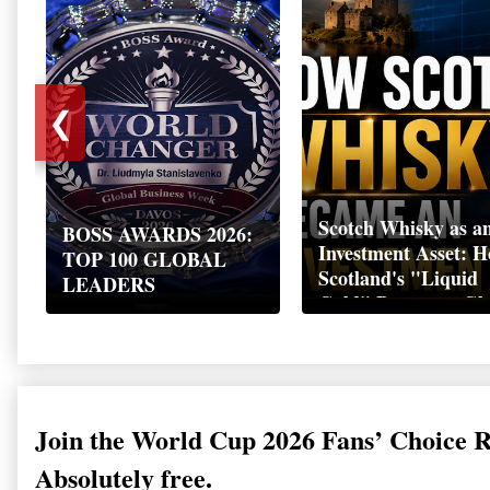
❮
Scotch Whisky as a
BOSS AWARDS 2026:
Investment Asset: 
TOP 100 GLOBAL
Scotland's "Liquid
LEADERS
Gold" Became a Gl
Wealth Strategy
Join the World Cup 2026 Fans’ Choice 
Absolutely free.