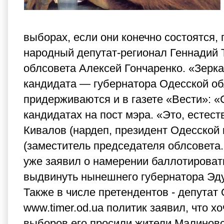
выборах, если они конечно состоятся
народный депутат-регионал Геннадий Т
облсовета Алексей Гончаренко. «Зерка
кандидата — губернатора Одесской об
придерживаются и в газете «Вести»: «
кандидатах на пост мэра. «Это, естест
Кивалов (нардеп, президент Одесской 
(заместитель председателя облсовета.
уже заявил о намерении баллотироватьс
выдвинуть нынешнего губернатора Эду
Также в числе претендентов - депутат
www.timer.od.ua политик заявил, что х
выборов его просили жители Малиновс