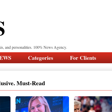
S
sis, and personalities. 100% News Agency.
NEWS
Categories
For Clients
lusive. Must-Read