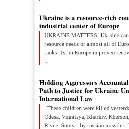
developed markets and towards eme
The Big Picture: Who Owns Global
Ukraine is a resource-rich co
In 2050 (in constant 2021 USD), gl
industrial center of Europe
projected to total about $227.9 trill
UKRAINE MATTERS! Ukraine can 
that pie is expected to be divided: 
resource needs of almost all of Europe! Uk
developed markets): $90.6 trill
ranks: 1st in Europe in proven reco
...
Holding Aggressors Accountab
Path to Justice for Ukraine U
International Law
These children were killed yesterd
Odesa, Vinnitsya, Kharkiv, Kherson,
Rivne, Sumy... by russian missiles. 