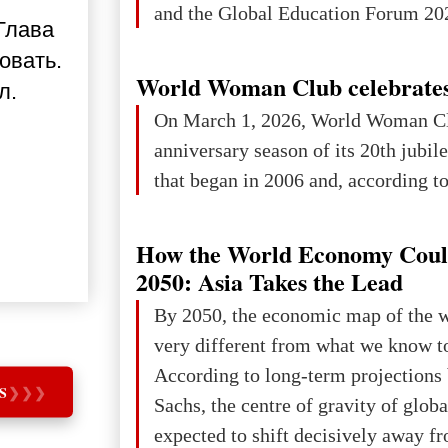
and the Global Education Forum 202
Глава
овать.
World Woman Club celebrates
ал.
On March 1, 2026, World Woman Cl
anniversary season of its 20th jubi
that began in 2006 and, according to 
How the World Economy Coul
2050: Asia Takes the Lead
By 2050, the economic map of the 
very different from what we know t
According to long-term projection
S
❯
❯
❯
Sachs, the centre of gravity of glob
expected to shift decisively away f