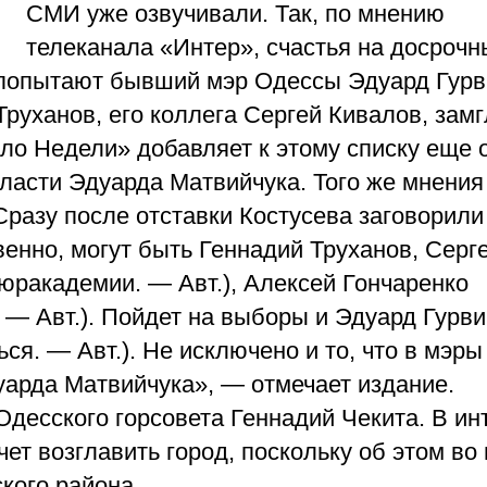
СМИ уже озвучивали. Так, по мнению
телеканала «Интер», счастья на досрочн
, попытают бывший мэр Одессы Эдуард Гурв
руханов, его коллега Сергей Кивалов, зам
ло Недели» добавляет к этому списку еще 
ласти Эдуарда Матвийчука. Того же мнения
Сразу после отставки Костусева заговорили
венно, могут быть Геннадий Труханов, Серг
юракадемии. — Авт.), Алексей Гончаренко
 — Авт.). Пойдет на выборы и Эдуард Гурви
я. — Авт.). Не исключено и то, что в мэры
арда Матвийчука», — отмечает издание.
 Одесского горсовета Геннадий Чекита. В и
очет возглавить город, поскольку об этом во
кого района.