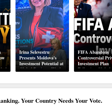
n
Irina Selevestru
FIFA Abandons
How
Presents Moldova's
Controversial Pri
Investment Potential at
Investment Plan
obal
Global Business Week
Following Global
Davos 2026
Backlash
Ranking. Your Country Needs Your Vote.