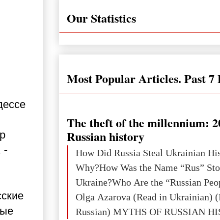
Our Statistics
Most Popular Articles. Past 7
дессе
The theft of the millennium: 2
Russian history
р
 -
How Did Russia Steal Ukrainian Hi
Why?How Was the Name “Rus” Sto
Ukraine?Who Are the “Russian Peo
сские
Olga Azarova (Read in Ukrainian) (
ные
Russian) MYTHS OF RUSSIAN H