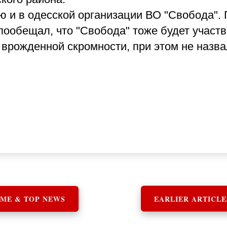
ю и в одесской организации ВО "Свобода". 
пообещал, что "Свобода" тоже будет участв
 врожденной скромности, при этом не назв
ME & TOP NEWS
EARLIER ARTICLE