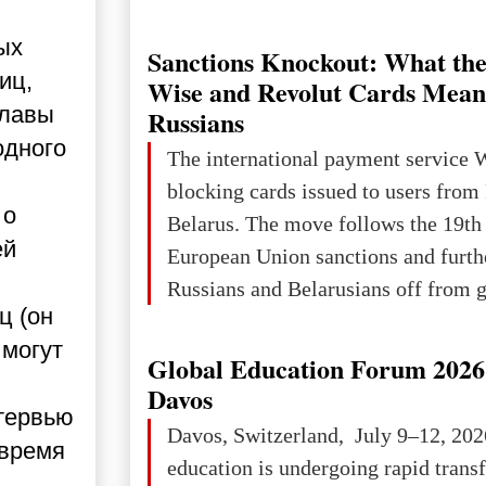
Ukraine has always been a separate,
ых
powerful and developed state — one 
Sanctions Knockout: What the
the territory of Europe to demonstra
иц,
Wise and Revolut Cards Mean
of culture, statehood, political orga
главы
Russians
science and education. When Ukrai
одного
The international payment service 
Kyivan Rus — was flourishing politi
blocking cards issued to users from
economical
 о
Belarus. The move follows the 19th
ей
European Union sanctions and furth
Russians and Belarusians off from g
ц (он
services. Customers are already rec
 могут
notifications that their cards will b
Global Education Forum 2026 
unless they confirm that they are cit
Davos
нтервью
residents of a country in the Euro
Davos, Switzerland, July 9–12, 202
 время
Area (EEA) or Switzerland. What h
education is undergoing rapid tran
changed for its users The res