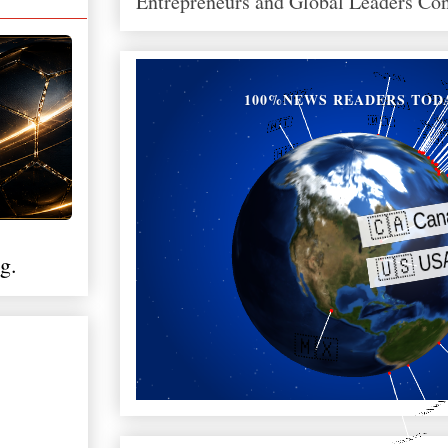
Entrepreneurs and Global Leaders Co
100%NEWS READERS TOD
g.
ю