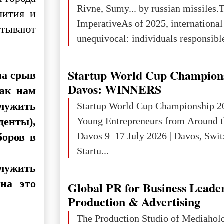
Rivne, Sumy... by russian missiles.
лития и
ImperativeAs of 2025, internationa
итывают
unequivocal: individuals responsibl
wars of aggression, perpetrating oc
targeting civilians face severe lega
Startup World Cup Champion
на срыв
The atrocities committed in Ukraine
Davos: WINNERS
Как нам
the deliberate killing of children, w
служить
Startup World Cup Championship 2
and thousands of non-combatants – 
Young Entrepreneurs from Around t
денты),
violations of
Davos 9–17 July 2026 | Davos, Swit
боров в
Startu...
служить
 на это
Global PR for Business Leade
Production & Advertising
The Production Studio of Mediaho