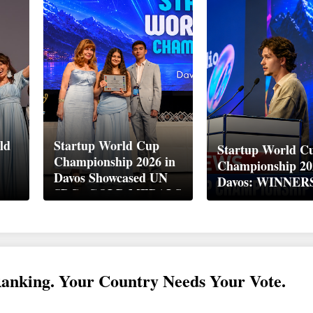
ld
Startup World Cup
Startup World C
Championship 2026 in
Championship 20
Davos Showcased UN
Davos: WINNER
up
SDGs GOLD MEDALS
2026
Ranking. Your Country Needs Your Vote.