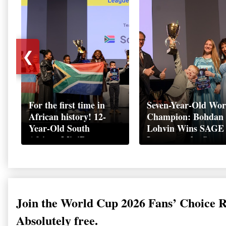
❮
For the first time in
Seven-Year-Old Wor
African history! 12-
Champion: Bohdan
Year-Old South
Lohvin Wins SAGE
African MiniBoss
League at the Start
Student Makes History
World Cup
as Startup World Cup
Championship
Champion in
Switzerland
Join the World Cup 2026 Fans’ Choice 
Absolutely free.