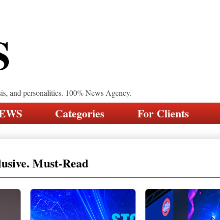
S
sis, and personalities. 100% News Agency.
NEWS
Categories
For Clients
lusive. Must-Read