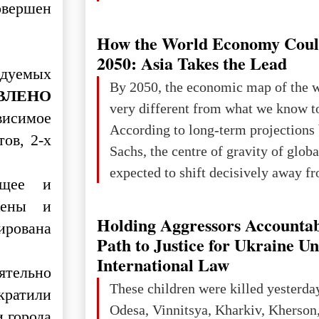
овершен
How the World Economy Coul
2050: Asia Takes the Lead
дуемых
By 2050, the economic map of the 
ВЛЕНО
very different from what we know t
исимое
According to long-term projection
ов, 2-х
Sachs, the centre of gravity of glob
expected to shift decisively away f
ющее и
developed markets and towards eme
жены и
The Big Picture: Who Owns Global
Holding Aggressors Accountab
ирована
In 2050 (in constant 2021 USD), gl
Path to Justice for Ukraine U
projected to total about $227.9 trill
International Law
ятельно
that pie is expected to be divided: 
These children were killed yesterda
екратили
developed markets): $90.6 trill
Odesa, Vinnitsya, Kharkiv, Kherson,
и города