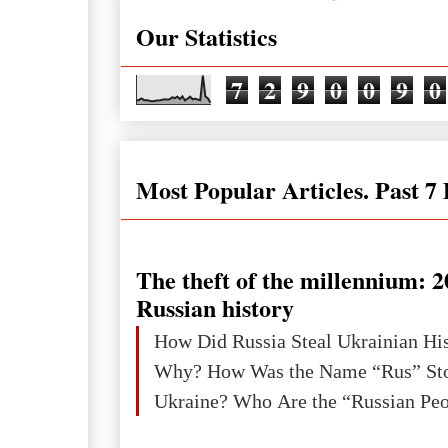
Our Statistics
7
2
9
0
0
9
0
Most Popular Articles. Past 7
The theft of the millennium: 2
Russian history
How Did Russia Steal Ukrainian Hi
Why? How Was the Name “Rus” Sto