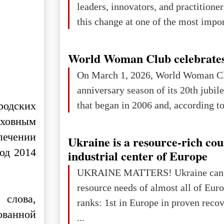
leaders, innovators, and practitioner
this change at one of the most impo
international platforms. After succe
in London, Glasgow, Istanbul, and t
World Woman Club celebrates
the forum returns to Davos to focus
On March 1, 2026, World Woman Cl
challenges and opportunities shapin
anniversary season of its 20th jubi
the digital age.The Global Educati
that began in 2006 and, according to 
родских
held in Davos on 10 July a
рховным
печении
Ukraine is a resource-rich co
од 2014
industrial center of Europe
UKRAINE MATTERS! Ukraine can 
resource needs of almost all of Europe! Uk
 слова,
ranks: 1st in Europe in proven reco
ованной
...