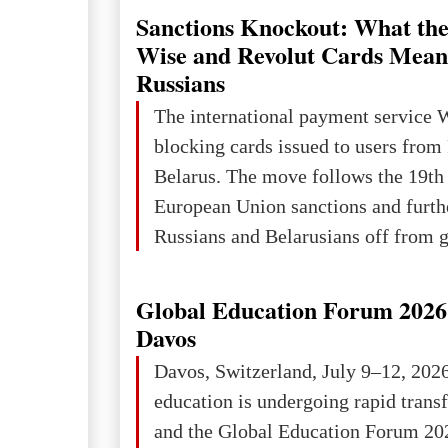
Sanctions Knockout: What the
Wise and Revolut Cards Mean
Russians
The international payment service 
blocking cards issued to users from
Belarus. The move follows the 19th
European Union sanctions and furth
Russians and Belarusians off from g
services. Customers are already rec
notifications that their cards will b
Global Education Forum 2026 
unless they confirm that they are cit
Davos
residents of a country in the Euro
Davos, Switzerland, July 9–12, 202
Area (EEA) or Switzerland. What h
education is undergoing rapid tran
changed for its users The res
and the Global Education Forum 20