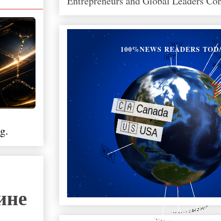
Entrepreneurs and Global Leaders Co
100%NEWS READERS TOD
g.
ине