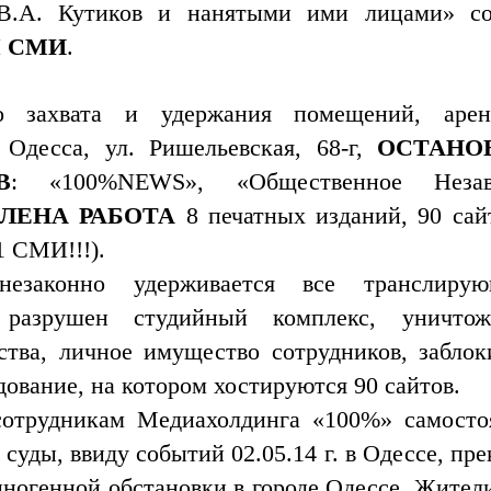
 В.А. Кутиков и нанятыми ими лицами» с
Ы СМИ
.
о захвата и удержания помещений, арен
Одесса, ул. Ришельевская, 68-г,
ОСТАНО
В
: «100%NEWS», «Общественное Незав
ЛЕНА РАБОТА
8 печатных изданий, 90 сайт
1 СМИ!!!).
езаконно удерживается все транслиру
, разрушен студийный комплекс, уничто
тва, личное имущество сотрудников, заблок
дование, на котором хостируются 90 сайтов.
отрудникам Медиахолдинга «100%» самосто
 суды, ввиду событий 02.05.14 г. в Одессе, пр
миногенной обстановки в городе Одессе. Жител