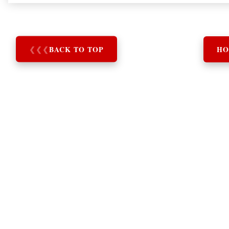
❮
❮
❮
BACK TO TOP
HO