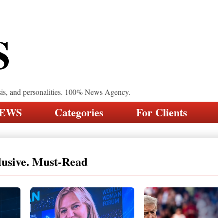
S
sis, and personalities. 100% News Agency.
NEWS
Categories
For Clients
lusive. Must-Read