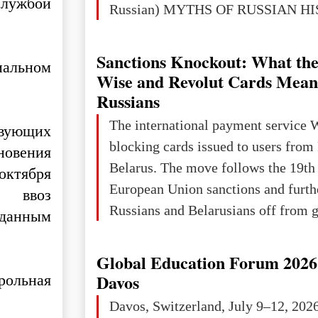
службой
Russian) MYTHS OF RUSSIAN H
Ukraine has always been a separate,
powerful and developed state — one 
Sanctions Knockout: What the
альном
the territory of Europe to demonstra
Wise and Revolut Cards Mean
of culture, statehood, political orga
Russians
science and education. When Ukrai
The international payment service 
вующих
Kyivan Rus — was flourishing politi
blocking cards issued to users from
новения
economical
Belarus. The move follows the 19th
октября
European Union sanctions and furth
 ввоз
Russians and Belarusians off from g
ыданным
services. Customers are already rec
notifications that their cards will b
Global Education Forum 2026 
unless they confirm that they are cit
рольная
Davos
residents of a country in the Euro
Davos, Switzerland, July 9–12, 202
Area (EEA) or Switzerland. What h