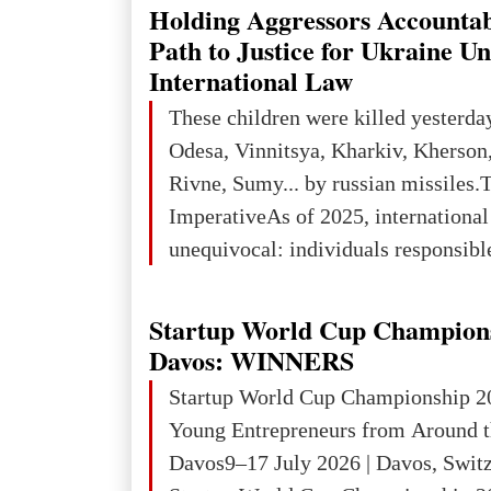
explored reserves of manganese ores
Holding Aggressors Accountab
tons, or 12% of the world's reserves
Path to Justice for Ukraine U
iron ore reserves in the world (30 bi
International Law
place in Europe in terms of mercury
These children were killed yesterda
3rd place in Europe (13
Odesa, Vinnitsya, Kharkiv, Kherson,
Rivne, Sumy... by russian missiles.
ImperativeAs of 2025, internationa
unequivocal: individuals responsibl
wars of aggression, perpetrating oc
targeting civilians face severe lega
Startup World Cup Champion
The atrocities committed in Ukraine
Davos: WINNERS
the deliberate killing of children, w
Startup World Cup Championship 2
and thousands of non-combatants – 
Young Entrepreneurs from Around t
violations of
Davos9–17 July 2026 | Davos, Swit