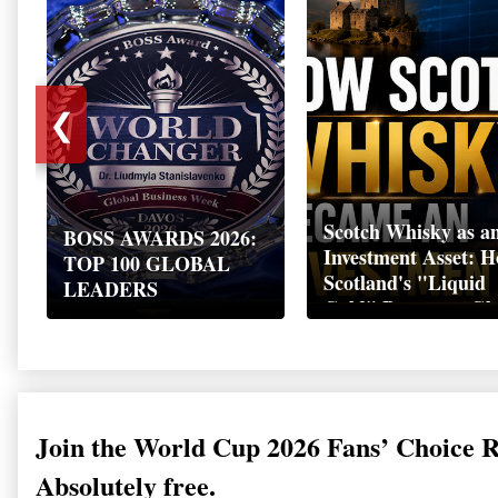
❮
Scotch Whisky as a
BOSS AWARDS 2026:
Investment Asset: 
TOP 100 GLOBAL
Scotland's "Liquid
LEADERS
Gold" Became a Gl
Wealth Strategy
Join the World Cup 2026 Fans’ Choice 
Absolutely free.