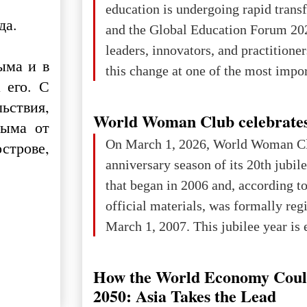
education is undergoing rapid tran
changed for its users The res
да.
and the Global Education Forum 20
leaders, innovators, and practitioner
ыма и в
this change at one of the most impo
 его. С
international platforms. After succe
ьствия,
in London, Glasgow, Istanbul, and t
World Woman Club celebrates
рыма от
the forum returns to Davos to focus
On March 1, 2026, World Woman Cl
строве,
challenges and opportunities shapin
anniversary season of its 20th jubi
the digital age.The Global Educati
that began in 2006 and, according to
held in Davos on 10 July a
official materials, was formally reg
March 1, 2007. This jubilee year is 
as a single evening or one ceremonia
an entire international season of rec
How the World Economy Coul
remembrance, and a renewed vision f
2050: Asia Takes the Lead