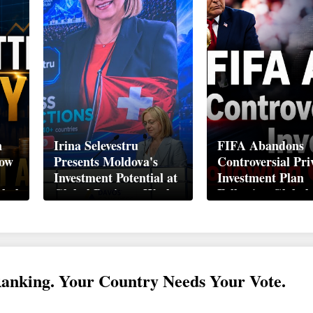
n
Irina Selevestru
FIFA Abandons
How
Presents Moldova's
Controversial Pri
Investment Potential at
Investment Plan
obal
Global Business Week
Following Global
Davos 2026
Backlash
Ranking. Your Country Needs Your Vote.