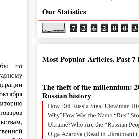
Our Statistics
7
2
6
2
0
0
3
Most Popular Articles. Past 7
жбы по
арному
ерации
The theft of the millennium: 2
октября
Russian history
торию
How Did Russia Steal Ukrainian Hi
товаров
Why?How Was the Name “Rus” Sto
ствам,
Ukraine?Who Are the “Russian Peo
енной
Olga Azarova (Read in Ukrainian) (