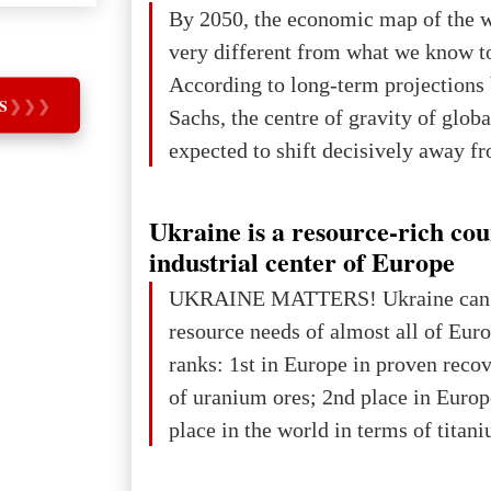
The summer culmination of the cele
By 2050, the economic map of the 
take place in Davos as part of the
very different from what we know t
Forum 2026, w
According to long-term projection
S
❯
❯
❯
Sachs, the centre of gravity of glob
expected to shift decisively away f
developed markets and towards eme
The Big Picture: Who Owns Global
Ukraine is a resource-rich co
In 2050 (in constant 2021 USD), gl
industrial center of Europe
projected to total about $227.9 trill
UKRAINE MATTERS! Ukraine can 
that pie is expected to be divided: 
resource needs of almost all of Eur
developed markets): $90.6 trill
ranks: 1st in Europe in proven reco
of uranium ores; 2nd place in Europ
place in the world in terms of titan
reserves; 2nd place in the world in 