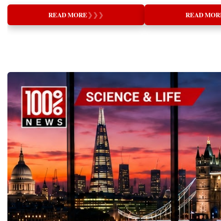
of CambridgeHonorary Doctor, Universities
and Nurturing (supporti
of Oxford and HarvardThe Greatest
are necessary for genuin
READ MORE
❯
❯
❯
READ MOR
Transformation Since the Industrial
thinking leads to better 
RevolutionEvery generation experiences
relationships, and health
technological breakthroughs that redefine
communities.Great educa
society. The printing press democratized
who know the most, but 
knowledge, electricity transformed industry,
most.My presentation ex
and the internet connected humanity on an
profound question: What
unprecedented scale. Today, Artificial
Rather than beginning w
Intelligence (AI) represents another historic
systems or teaching meth
turning point—one whose impact may
audience to reconsider t
surpass all previous technological
word itself.The English
revolutions.Nowhere is this transformation
comes from the Latin w
more significant than in education.Schools
means "to lead out." Thi
and universities are no longer preparing
education is not merely a
students for a stable labour market where
knowledge into someone's
professions remain unchanged for decades.
is about discovering, de
Instead, they must equip learners for a
bringing forth the unique
future characterized by continuous
already exists within eve
technological disruption, lifelong learning,
explored the Chinese un
and rapid adaptation. As AI reshapes every
education through the t
sector of the global economy, education
teach) and 育 (to nurture
faces a defining question:Will technology
provides direction and g
merely automate learning, or will it elevate
nurturing creates the en