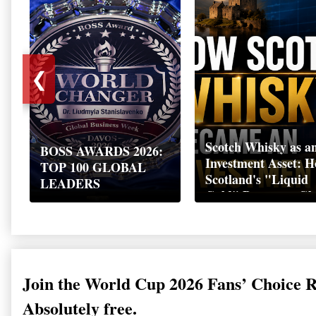
❮
Scotch Whisky as a
BOSS AWARDS 2026:
Investment Asset: 
TOP 100 GLOBAL
Scotland's "Liquid
LEADERS
Gold" Became a Gl
Wealth Strategy
Join the World Cup 2026 Fans’ Choice 
Absolutely free.