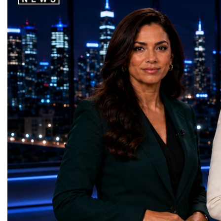
High-Luminosity Large Hadron Collider, or
strategic partnerships ar
HL-LHC. The upgraded accelerator is
future of global entrepre
expected to generate approximately seven
designed.A Week of Glo
times more collision data than the version of
LeadershipThroughout ni
the LHC that enabled the discovery of the
hundreds of entrepreneur
Higgs boson.For those who have worked
educators, startup founde
on the project for many years, the shutdown
executives, innovators, 
represents far more than a technical pause.
representatives, and busi
It is the transition between two generations
gathered in Davos to part
of particle physics.My involvement in the
the most comprehensive 
High-Luminosity programme began before
business programmes of 
the Higgs boson was discovered in 2012.
Business Week united mu
Over almost two decades, I have had the
events under one global 
opportunity to contribute to the
including:World Busine
development of the upgraded collider
World Cup Champions
through work in both the United States and
ForumGlobal Education
the United Kingdom.In the US, I served as
Country Night & Parade
upgrade coordinator for the Compact Muon
100 World Changers Aw
Solenoid, known as CMS, one of the
Business CampBusiness
principal experiments operating at the LHC.
International Partnershi
CMS is positioned around one of the
event addressed a differ
locations where two proton beams collide.
modern entrepreneurship
Its vast and highly sophisticated detector
to one common objective
records the particles produced in those
international cooperatio