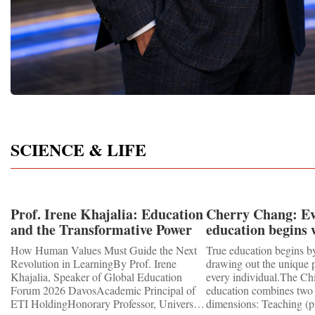
future of society itself.
SCIENCE & LIFE
Prof. Irene Khajalia: Education
Cherry Chang: Ev
and the Transformative Power
education begins 
of Artificial Intelligence
How Human Values Must Guide the Next
True education begins b
Revolution in LearningBy Prof. Irene
drawing out the unique p
Khajalia, Speaker of Global Education
every individual.The Ch
Forum 2026 DavosAcademic Principal of
education combines two 
ETI HoldingHonorary Professor, University
dimensions: Teaching (pr