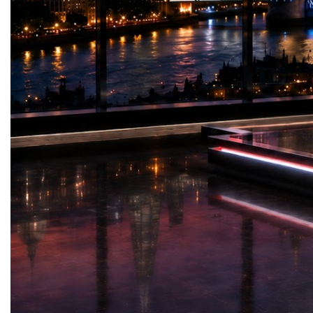
human potential?The answer depends not
people can naturally gr
on artificial intelligence itself, but on the
education requires both.
values that guide its development and
perspective, education b
application.Education Has Always Been
we think. Better thinking
More Than KnowledgeEducation has never
decisions; better decisio
been simply about transferring information
relationships; and strong
from one generation to another.Its deeper
create healthier communit
purpose is to shape responsible citizens,
education extends far b
ethical leaders, innovative thinkers, and
and becomes a force tha
compassionate human beings.The most
society.During the presen
successful education systems cultivate
participants to reflect o
qualities that extend beyond academic
recognized something sp
achievement. They develop critical thinking,
inspired them to learn. T
emotional intelligence, creativity, integrity,
reminded us that the pe
cultural understanding, collaboration, and
us most are often those 
the ability to solve complex problems.These
potential before they att
human capabilities remain essential in an
us.Ultimately, I believe t
age increasingly influenced by intelligent
about changing people in
machines.While AI can process vast
is about helping each pe
amounts of information within seconds, it
best within themselves.T
cannot replace wisdom, empathy, ethical
educators are not those
judgement, or the ability to inspire
—they are those who se
others.These remain uniquely human
person carries possibiliti
strengths.Education must therefore continue
discovered. May we lear