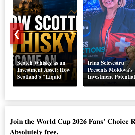
❮
Scotch Whisky as an
Irina Selevestru
Investment Asset: How
Presents Moldova's
Scotland's "Liquid
Investment Potential
Gold" Became a Global
Global Business We
Wealth Strategy
Davos 2026
Join the World Cup 2026 Fans’ Choice 
Absolutely free.