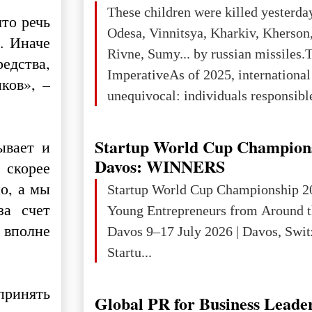
These children were killed yesterda
что речь
Odesa, Vinnitsya, Kharkiv, Kherson,
. Иначе
Rivne, Sumy... by russian missiles.
едства,
ImperativeAs of 2025, internationa
ков», –
unequivocal: individuals responsibl
wars of aggression, perpetrating oc
targeting civilians face severe lega
Startup World Cup Champion
ывает и
The atrocities committed in Ukraine
Davos: WINNERS
 скорее
the deliberate killing of children, w
о, а мы
Startup World Cup Championship 2
and thousands of non-combatants – 
за счет
Young Entrepreneurs from Around t
violations of
 вполне
Davos 9–17 July 2026 | Davos, Swit
Startu...
принять
Global PR for Business Leade