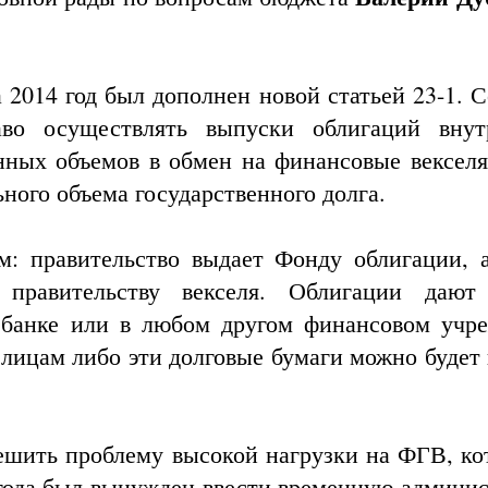
 2014 год был дополнен новой статьей 23-1. 
аво осуществлять выпуски облигаций внут
енных объемов в обмен на финансовые вексел
ного объема государственного долга.
: правительство выдает Фонду облигации, а
т правительству векселя. Облигации даю
 банке или в любом другом финансовом учр
лицам либо эти долговые бумаги можно будет 
решить проблему высокой нагрузки на ФГВ, ко
а года был вынужден ввести временную админи