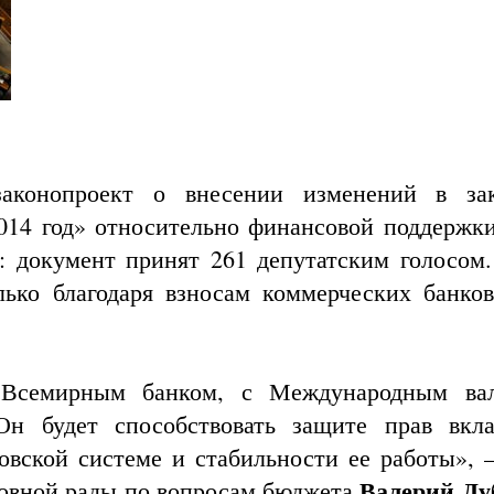
 законопроект о внесении изменений в з
014 год» относительно финансовой поддержк
: документ принят 261 депутатским голосом.
ько благодаря взносам коммерческих банков
о Всемирным банком, с Международным в
н будет способствовать защите прав вкла
овской системе и стабильности ее работы», –
Валерий Ду
ховной рады по вопросам бюджета