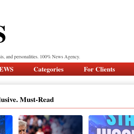
S
sis, and personalities. 100% News Agency.
NEWS
Categories
For Clients
lusive. Must-Read