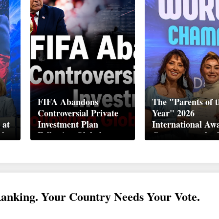
FIFA Abandons
The "Parents of t
Controversial Private
Year" 2026
 at
Investment Plan
International Aw
ek
Following Global
Ceremony took pl
Backlash
Davos
Ranking. Your Country Needs Your Vote.