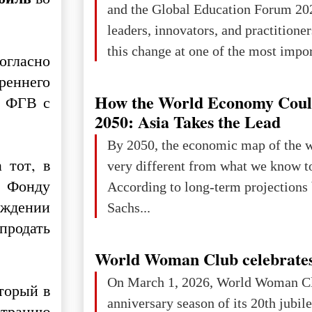
and the Global Education Forum 20
leaders, innovators, and practitioner
this change at one of the most impo
Согласно
international platforms. After succe
реннего
in London, Glasgow, Istanbul, and t
How the World Economy Coul
я ФГВ с
the forum returns to Davos to focus
2050: Asia Takes the Lead
challenges and opportunities shapin
By 2050, the economic map of the 
the digital age.The Global Educati
 тот, в
very different from what we know t
held in Davos on 10 July a
т Фонду
According to long-term projection
еждении
Sachs...
продать
World Woman Club celebrates
On March 1, 2026, World Woman Cl
торый в
anniversary season of its 20th jubi
страцию