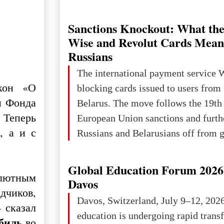
Ukraine has always been a separate,
powerful and developed state — one 
Sanctions Knockout: What the
the territory of Europe to demonstra
Wise and Revolut Cards Mean
of culture, statehood, political orga
Russians
science and education. When Ukrai
The international payment service 
Kyivan Rus — was flourishing politi
акон «О
blocking cards issued to users from
economical
и Фонда
Belarus. The move follows the 19th
 Теперь
European Union sanctions and furth
, а и с
Russians and Belarusians off from g
services. Customers are already rec
notifications that their cards will b
Global Education Forum 2026 
алютным
unless they confirm that they are cit
Davos
дчиков,
residents of a country in the Euro
Davos, Switzerland, July 9–12, 202
 сказал
Area (EEA) or Switzerland. What h
education is undergoing rapid tran
биль
во
changed for its users The res