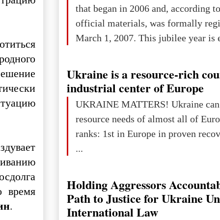
that began in 2006 and, according to
official materials, was formally reg
March 1, 2007. This jubilee year is 
отиться
as a single evening or one ceremonia
родного
an entire international season of rec
Ukraine is a resource-rich co
 решение
remembrance, and a renewed vision f
industrial center of Europe
тически
The summer culmination of the cele
итуацию
UKRAINE MATTERS! Ukraine can 
take place in Davos as part of the
resource needs of almost all of Europe! Uk
Forum 2026, w
ranks: 1st in Europe in proven reco
здувает
...
щиванию
осдолга
Holding Aggressors Accountab
о время
Path to Justice for Ukraine U
ин
.
International Law