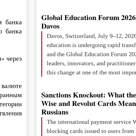
Ukraine has always been a separate,
powerful and developed state — one 
Global Education Forum 2026 
м банка
the territory of Europe to demonstra
Davos
о банка
of culture, statehood, political orga
Davos, Switzerland, July 9–12, 202
science and education. When Ukrai
education is undergoing rapid tran
Kyivan Rus — was flourishing politi
and the Global Education Forum 20
» через
economical
leaders, innovators, and practitioner
this change at one of the most impo
international platforms. After succe
 валюте
in London, Glasgow, Istanbul, and t
Sanctions Knockout: What the
транным
the forum returns to Davos to focus
Wise and Revolut Cards Mean
тегории
challenges and opportunities shapin
Russians
твления
the digital age.The Global Educati
The international payment service 
held in Davos on 10 July a
blocking cards issued to users from