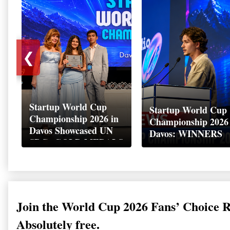
❮
Startup World Cup
Startup World Cup
Championship 2026 in
Championship 2026
Davos Showcased UN
Davos: WINNERS
SDGs GOLD MEDALS
2026
Join the World Cup 2026 Fans’ Choice 
Absolutely free.