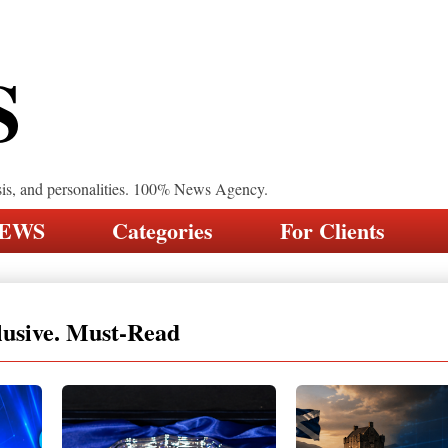
S
sis, and personalities. 100% News Agency.
NEWS
Categories
For Clients
lusive. Must-Read