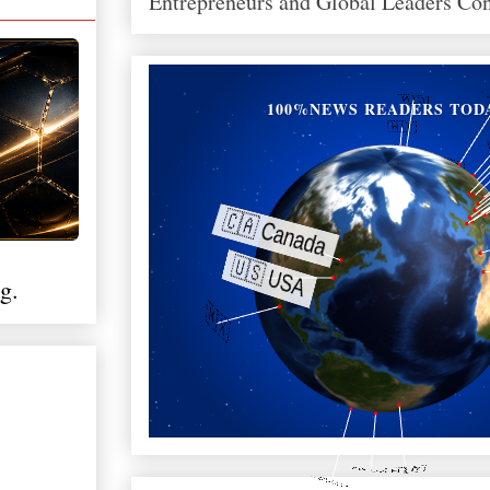
Entrepreneurs and Global Leaders Co
100%NEWS READERS TOD
g.