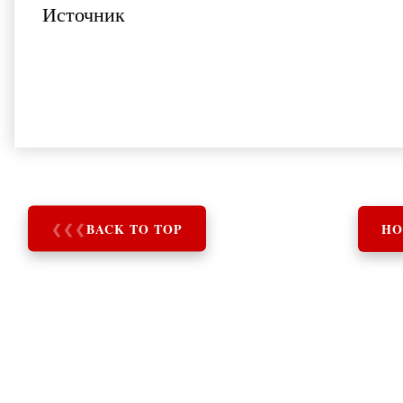
Источник
❮
❮
❮
BACK TO TOP
HO