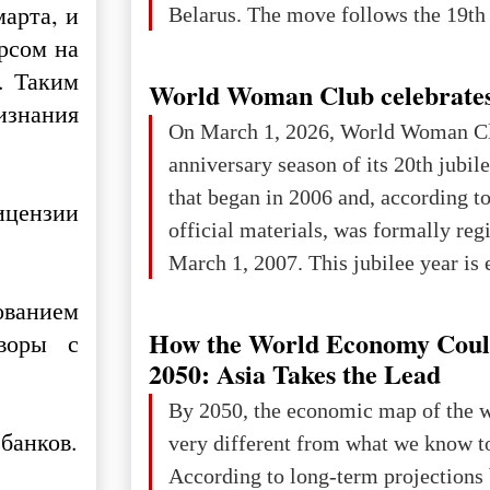
арта, и
Belarus. The move follows the 19th 
рсом на
. Таким
World Woman Club celebrates
изнания
On March 1, 2026, World Woman Cl
anniversary season of its 20th jubi
that began in 2006 and, according to
ицензии
official materials, was formally reg
March 1, 2007. This jubilee year is 
as a single evening or one ceremonia
ованием
an entire international season of rec
How the World Economy Coul
воры с
remembrance, and a renewed vision f
2050: Asia Takes the Lead
The summer culmination of the cele
By 2050, the economic map of the 
take place in Davos as part of the
банков.
very different from what we know t
Forum 2026, w
According to long-term projection