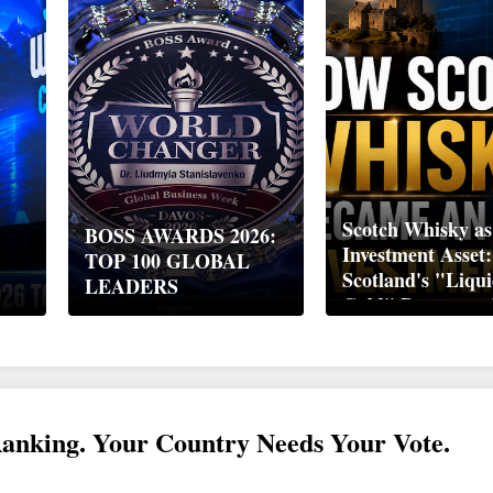
Scotch Whisky as
BOSS AWARDS 2026:
Investment Asset
TOP 100 GLOBAL
Scotland's "Liqu
LEADERS
Gold" Became a 
Wealth Strategy
Ranking. Your Country Needs Your Vote.