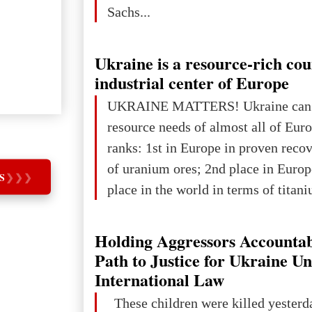
Sachs...
Ukraine is a resource-rich co
industrial center of Europe
UKRAINE MATTERS! Ukraine can 
resource needs of almost all of Eur
ranks: 1st in Europe in proven reco
of uranium ores; 2nd place in Europ
S
❯
❯
❯
place in the world in terms of titan
reserves; 2nd place in the world in 
explored reserves of manganese ores
Holding Aggressors Accountab
tons, or 12% of the world's reserves
Path to Justice for Ukraine U
iron ore reserves in the world (30 bi
International Law
place in Europe in terms of mercury
These children were killed yesterd