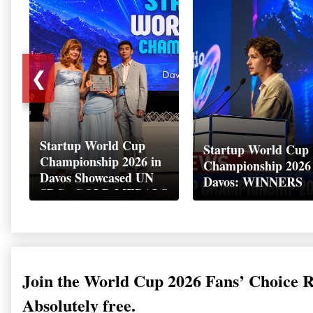
❮
Startup World Cup
Startup World Cup
Championship 2026 in
Championship 2026
Davos Showcased UN
Davos: WINNERS
SDGs GOLD MEDALS
2026
Join the World Cup 2026 Fans’ Choice 
Absolutely free.