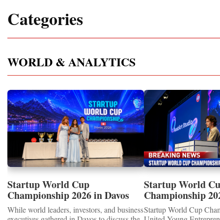
Categories
WORLD & ANALYTICS
Startup World Cup
Startup World C
Championship 2026 in Davos
Championship 20
Showcased UN SDGs GOLD
WINNERS
While world leaders, investors, and business
Startup World Cup Cha
MEDALS 2026
executives gathered in Davos to discuss the
United Young Entrepre