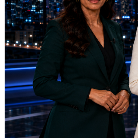
Education — Young Traders
2026 and the Startup W
(Ukraine)Gender Equality — NeuroLead
Championship welcomed
Educational (Poland)Clean Water and
investors, policymakers,
Sanitation — Ash Aura
owners, corporate leader
(Azerbaijan)Affordable and Clean Energy
innovators, youth entrep
— Choco Bricks (Azerbaijan)Decent Work
business delegations fr
and Economic Growth — SkillSwap
countries.Participants ar
(United Kingdom)Industry, Innovation and
Switzerland, the Unite
Infrastructure — Beatrice Bridal Online
Germany, the United Sta
(Ukraine)Reduced Inequalities — Uniquely
Azerbaijan, Turkmenista
Yours (South Africa)Sustainable Cities and
Australia, South Africa,
Communities — Business Impulse™
and many other countries
(Kazakhstan)Responsible Consumption and
diversity created a uniq
Production — Scrabmylius
cross-border cooperation
(Kazakhstan)Climate Action — Silque
diplomacy, knowledge e
(Azerbaijan)Life Below Water — Le Pass
development of new prof
(Azerbaijan)Life on Land — Growkit /
relationships. The Cham
Green Roots (Turkmenistan)Peace, Justice
demonstrated that entrep
and Strong Institutions — Two Sides
no age, nationality or g
(Ukraine)Partnerships for the Goals —
boundaries.Children, yo
Teens Club (Turkmenistan)Each award
adults worked within a s
symbolises far more than entrepreneurial
ecosystem in which idea
excellence. It confirms that young
according to their releva
innovators are already developing practical
social value, commercial