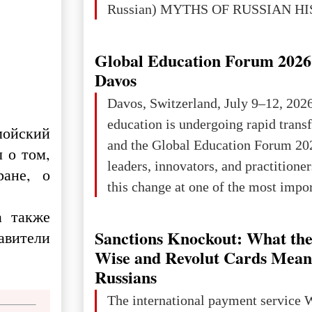
Russian) MYTHS OF RUSSIAN H
Ukraine has always been a separate,
powerful and developed state — one 
Global Education Forum 2026 
the territory of Europe to demonstra
Davos
of culture, statehood, political orga
Davos, Switzerland, July 9–12, 202
science and education. When Ukrai
education is undergoing rapid tran
мойский
Kyivan Rus — was flourishing politi
and the Global Education Forum 20
 о том,
economical
leaders, innovators, and practitioner
ране, о
this change at one of the most impo
international platforms. After succe
а также
in London, Glasgow, Istanbul, and t
Sanctions Knockout: What the
вители
the forum returns to Davos to focus
Wise and Revolut Cards Mean
challenges and opportunities shapin
Russians
the digital age.The Global Educati
The international payment service 
held in Davos on 10 July a