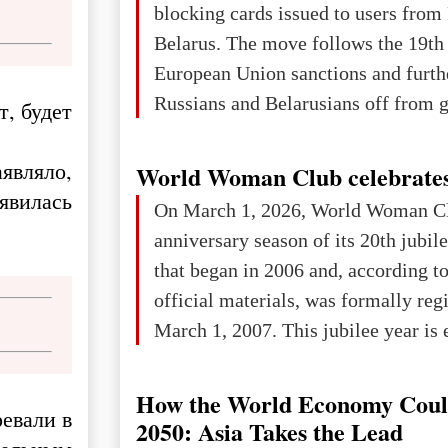
blocking cards issued to users from
Belarus. The move follows the 19th
European Union sanctions and furth
Russians and Belarusians off from g
т, будет
services. Customers are already rec
notifications that their cards will b
аявляло,
World Woman Club celebrates
unless they confirm that they are cit
явилась
On March 1, 2026, World Woman Cl
residents of a country in the Euro
anniversary season of its 20th jubi
Area (EEA) or Switzerland. What h
that began in 2006 and, according to
changed for its users The res
official materials, was formally reg
March 1, 2007. This jubilee year is 
as a single evening or one ceremonia
an entire international season of rec
How the World Economy Coul
ревали в
remembrance, and a renewed vision f
2050: Asia Takes the Lead