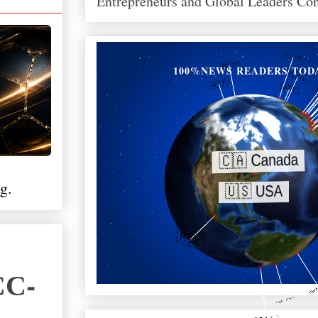
Entrepreneurs and Global Leaders Co
100%NEWS READERS TOD
g.
СС-