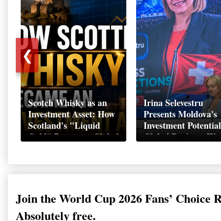
❮
Scotch Whisky as an
Irina Selevestru
Investment Asset: How
Presents Moldova's
Scotland's "Liquid
Investment Potential
Gold" Became a Global
Global Business We
Wealth Strategy
Davos 2026
Join the World Cup 2026 Fans’ Choice 
Absolutely free.