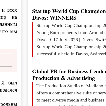
wars of aggression, perpetrating oc
targeting civilians face severe lega
 и всех
Startup World Cup Champion
The atrocities committed in Ukraine
Davos: WINNERS
мир на
the deliberate killing of children, w
 данным
Startup World Cup Championship 2
and thousands of non-combatants – 
 что мы
Young Entrepreneurs from Around t
violations of
Davos9–17 July 2026 | Davos, Swit
Startup World Cup Championship 2
successfully held in Davos, Switzerl
Global Business Week 2026, bringin
children, young people and adults w
Global PR for Business Leade
ambition to transform innovative ide
Production & Advertising
. Я был
businesses.The Championship beca
The Production Studio of Mediaho
юдался
international platform for the next 
offers a comprehensive suite of ser
entrepreneurs, innovators and busin
to meet diverse media and business
трольны