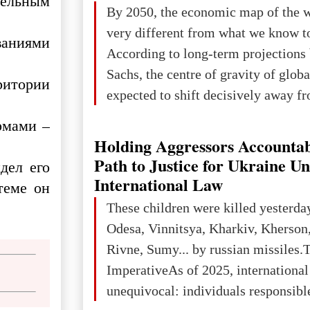
ательным
The summer culmination of the cele
By 2050, the economic map of the 
take place in Davos as part of the
very different from what we know t
ованиями
Forum 2026, w
According to long-term projection
Sachs, the centre of gravity of glob
итории
expected to shift decisively away f
developed markets and towards eme
рмами –
The Big Picture: Who Owns Global
Holding Aggressors Accountab
In 2050 (in constant 2021 USD), gl
Path to Justice for Ukraine U
дел его
projected to total about $227.9 trill
International Law
теме он
that pie is expected to be divided: 
These children were killed yesterda
developed markets): $90.6 trill
Odesa, Vinnitsya, Kharkiv, Kherson,
Rivne, Sumy... by russian missiles.
ImperativeAs of 2025, internationa
unequivocal: individuals responsibl