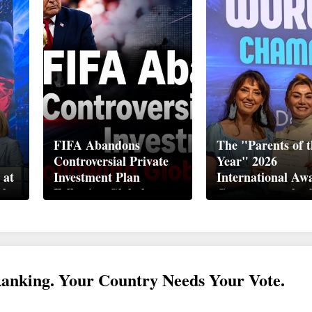
FIFA Abandons
The "Parents of t
Controversial Private
Year" 2026
 at
Investment Plan
International Aw
ek
Following Global
Ceremony took pl
Backlash
Davos
Ranking. Your Country Needs Your Vote.