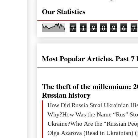
Our Statistics
7
1
9
0
9
6
7
Most Popular Articles. Past 7
The theft of the millennium: 2
Russian history
How Did Russia Steal Ukrainian Hi
Why?How Was the Name “Rus” Sto
Ukraine?Who Are the “Russian Peo
Olga Azarova (Read in Ukrainian) (