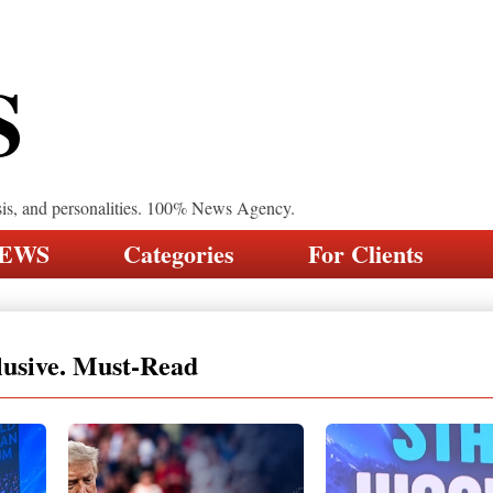
S
sis, and personalities. 100% News Agency.
NEWS
Categories
For Clients
lusive. Must-Read