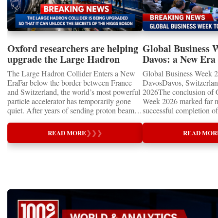
Oxford researchers are helping
Global Business 
upgrade the Large Hadron
Davos: a New Era 
Collider for opportunity to
International Coo
The Large Hadron Collider Enters a New
Global Business Week 2
study the Higgs boson
EraFar below the border between France
DavosDavos, Switzerland
and Switzerland, the world’s most powerful
2026The conclusion of 
particle accelerator has temporarily gone
Week 2026 marked far m
quiet. After years of sending proton beams
successful completion of
around its 27-kilometre underground ring
international business ev
and colliding them at almost the speed of
how entrepreneurship is 
READ MORE
❯
❯
❯
READ MOR
light, CERN’s Large Hadron Collider has
of the world's most influ
entered an extended shutdown.The silence,
forces—bringing together
however, does not mean inactivity. Across
innovators, educators, in
the enormous underground complex,
entrepreneurs from more
thousands of scientists, engineers and
to accelerate global coo
technicians are removing ageing
business.At a time when 
components, installing advanced systems
uncertainty, technologica
and carrying out one of the most complex
economic transformation
scientific upgrades ever undertaken.When
international landscape,