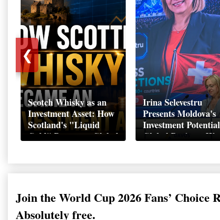
❮
Scotch Whisky as an
Irina Selevestru
Investment Asset: How
Presents Moldova's
Scotland's "Liquid
Investment Potential
Gold" Became a Global
Global Business We
Wealth Strategy
Davos 2026
Join the World Cup 2026 Fans’ Choice 
Absolutely free.