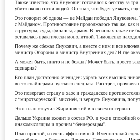
Также известно, что Янукович готовился к бегству за тр
убито около сотни людей. Он знал, что будет уезжать, еще
Это говорит об одном — не Майдан победил Януковича. У
с Майданом. Противостояние продолжалось так же, как и 
структуры, суды, финансы, армия. В регионах также не 
оставалась практически монолитной. Тимошенко находил
Почему же сбежал Янукович, а вместе с ним и все ключев
министр Обороны и министр Внутренних дел? И где ока
А может быть, никто и не бежал? Может быть, просто за
сценария?
Его план достаточно очевиден: убрать всех высших чинов
всего снайперами русского спецназа. Расстрел, проявля
Это повергает страну в хаос и гражданское противостояни
с “миротворческой” миссией, и вернуть Януковича, поп
Этот план озвучил Жириновский в в своем интервью.
Дальше Украина входит в состав РФ, и уже в спокойной 
инакомыслящим и прочим “бендеровцам”.
План простой, и очень эффективный. Именно такой сцен
республик — в Болгарии, Венгрии, Чехословакии… Ничего 