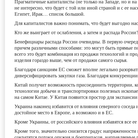
Прагматичные капиталисты (не только на Западе, но и на
не интересно, что будет с той или иной страной и с ее 
Египет, Ирак… список большой.
Для капиталистов важно понимать, что будет выгодно нас
Кто же выиграет от ослабления, а затем и распада России
Бенефициары распада России очевидны. В первую очеред
причем различными способами: это могут быть прямые пос
всего это будет комбинация из продажи технологий и пр
изделия гораздо выше, чем от продажи самого сырья.
Благодаря санкциям ЕС сможет вполне легально разорват
диверсифицировать закупки газа. Благодаря конкуренции 
Китай получит возможность присоединить территории, к
технологии добычи и транспортировки полезных ископаем
на самом Китае. У Китая появится простор для экспансии 
Украина наконец избавится от влияния северного соседа
достойное место в Европе, а возможно и в ЕС.
Кроме Украины, от российского влияния избавятся все е
Кроме того, значительно снизится градус напряженности
сократятся потоки оружия и боеприпасов, направляемые 