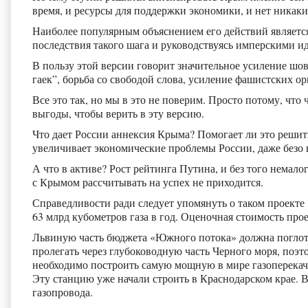
время, и ресурсы для поддержки экономики, и нет никак
Наиболее популярным объяснением его действий является
последствия такого шага и руководствуясь имперскими ид
В пользу этой версии говорит значительное усиление шо
гаек”, борьба со свободой слова, усиление фашистских о
Все это так, но мы в это не поверим. Просто потому, чт
выгоды, чтобы верить в эту версию.
Что дает России аннексия Крыма? Помогает ли это решит
увеличивает экономические проблемы России, даже безо 
А что в активе? Рост рейтинга Путина, и без того немал
с Крымом рассчитывать на успех не приходится.
Справедливости ради следует упомянуть о таком проек
63 млрд кубометров газа в год. Оценочная стоимость про
Львиную часть бюджета «Южного потока» должна поглоти
пролегать через глубоководную часть Черного моря, поэт
необходимо построить самую мощную в мире газоперекач
Эту станцию уже начали строить в Краснодарском крае. 
газопровода.