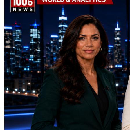
the machine returns to operation around
Week has established itse
2030, it will begin a new chapter as the
where practical solution
High-Luminosity Large Hadron Collider, or
strategic partnerships ar
HL-LHC. The upgraded accelerator is
future of global entrepre
expected to generate approximately seven
designed.A Week of Glo
times more collision data than the version of
LeadershipThroughout ni
the LHC that enabled the discovery of the
hundreds of entrepreneur
Higgs boson.For those who have worked
educators, startup founde
on the project for many years, the shutdown
executives, innovators, 
represents far more than a technical pause.
representatives, and busi
It is the transition between two generations
gathered in Davos to part
of particle physics.My involvement in the
the most comprehensive 
High-Luminosity programme began before
business programmes of 
the Higgs boson was discovered in 2012.
Business Week united mu
Over almost two decades, I have had the
events under one global 
opportunity to contribute to the
including:World Busine
development of the upgraded collider
World Cup Champions
through work in both the United States and
ForumGlobal Education
the United Kingdom.In the US, I served as
Country Night & Parade
upgrade coordinator for the Compact Muon
100 World Changers Aw
Solenoid, known as CMS, one of the
Business CampBusiness
principal experiments operating at the LHC.
International Partnershi
CMS is positioned around one of the
event addressed a differ
locations where two proton beams collide.
modern entrepreneurship