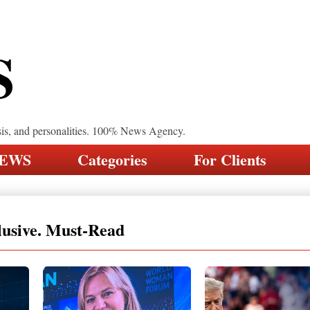
S
sis, and personalities. 100% News Agency.
NEWS
Categories
For Clients
lusive. Must-Read