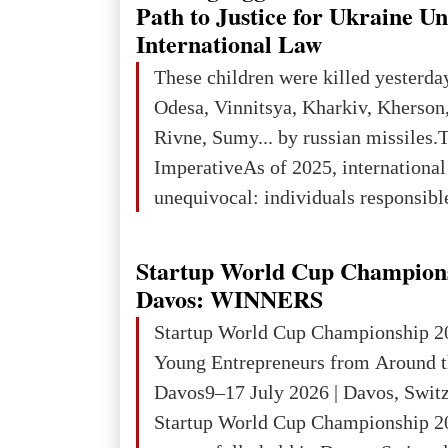
tons, or 12% of the world's reserves
Path to Justice for Ukraine U
iron ore reserves in the world (30 bi
International Law
place in Europe in terms of mercury
These children were killed yesterda
3rd place in Europe (13
Odesa, Vinnitsya, Kharkiv, Kherson,
Rivne, Sumy... by russian missiles.
ImperativeAs of 2025, internationa
unequivocal: individuals responsibl
wars of aggression, perpetrating oc
targeting civilians face severe lega
Startup World Cup Champion
The atrocities committed in Ukraine
Davos: WINNERS
the deliberate killing of children, w
Startup World Cup Championship 2
and thousands of non-combatants – 
Young Entrepreneurs from Around t
violations of
Davos9–17 July 2026 | Davos, Swit
Startup World Cup Championship 2