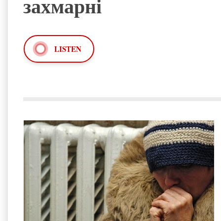
захмарні
LISTEN