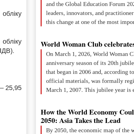
and the Global Education Forum 20
leaders, innovators, and practitioner
 обліку
this change at one of the most impo
international platforms. After succe
in London, Glasgow, Istanbul, and t
 обліку
World Woman Club celebrates
the forum returns to Davos to focus
 ПДВ).
On March 1, 2026, World Woman Cl
challenges and opportunities shapin
anniversary season of its 20th jubi
the digital age.The Global Educati
that began in 2006 and, according to
held in Davos on 10 July a
official materials, was formally reg
– 25,95
March 1, 2007. This jubilee year is 
as a single evening or one ceremonia
an entire international season of rec
How the World Economy Coul
remembrance, and a renewed vision f
2050: Asia Takes the Lead
The summer culmination of the cele
By 2050, the economic map of the 