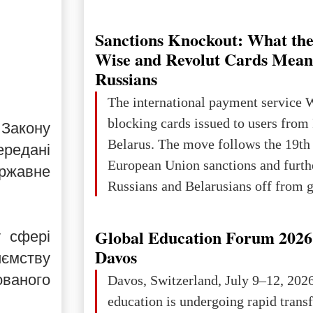
Ukraine has always been a separate,
powerful and developed state — one 
Sanctions Knockout: What the
the territory of Europe to demonstra
Wise and Revolut Cards Mean
of culture, statehood, political orga
Russians
science and education. When Ukrai
The international payment service 
Kyivan Rus — was flourishing politi
blocking cards issued to users from
 Закону
economical
Belarus. The move follows the 19th
ередані
European Union sanctions and furth
ержавне
Russians and Belarusians off from g
services. Customers are already rec
notifications that their cards will b
Global Education Forum 2026 
у сфері
unless they confirm that they are cit
Davos
ємству
residents of a country in the Euro
ованого
Davos, Switzerland, July 9–12, 202
Area (EEA) or Switzerland. What h
education is undergoing rapid tran
changed for its users The res