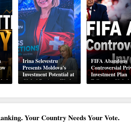
n
Irina Selevestru
FIFA Abandons
How
Presents Moldova's
Controversial Pri
Investment Potential at
Investment Plan
obal
Global Business Week
Following Global
Davos 2026
Backlash
Ranking. Your Country Needs Your Vote.