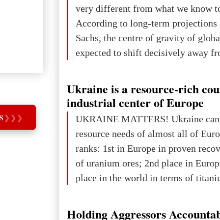
take place in Davos as part of the
very different from what we know t
Forum 2026, w
According to long-term projection
Sachs, the centre of gravity of glob
expected to shift decisively away f
developed markets and towards eme
The Big Picture: Who Owns Global
Ukraine is a resource-rich co
In 2050 (in constant 2021 USD), gl
industrial center of Europe
projected to total about $227.9 trill
S
❯
❯
❯
UKRAINE MATTERS! Ukraine can 
that pie is expected to be divided: 
resource needs of almost all of Eur
developed markets): $90.6 trill
ranks: 1st in Europe in proven reco
of uranium ores; 2nd place in Europ
place in the world in terms of titan
reserves; 2nd place in the world in 
explored reserves of manganese ores
Holding Aggressors Accountab