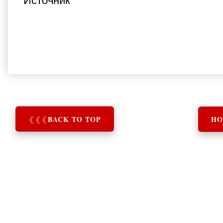
Источник
❮
❮
❮
BACK TO TOP
HO