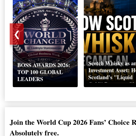
❮
Scotch Whisky as a
BOSS AWARDS 2026:
Investment Asset: 
TOP 100 GLOBAL
Scotland's "Liquid
LEADERS
Gold" Became a Gl
Wealth Strategy
Join the World Cup 2026 Fans’ Choice 
Absolutely free.