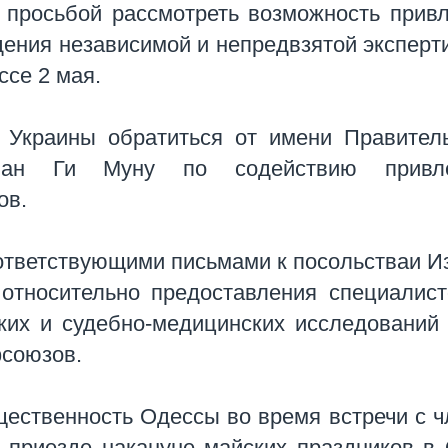
 просьбой рассмотреть возможность прив
дения независимой и непредвзятой эксперт
ссе 2 мая.
 Украины обратиться от имени Правител
Пан Ги Муну по содействию привл
ов.
ответствующими письмами к посольстваи И
относительно предоставления специалис
ских и судебно-медицинских исследований
фсоюзов.
щественность Одессы во время встречи с 
 приезде накануне майских праздников в