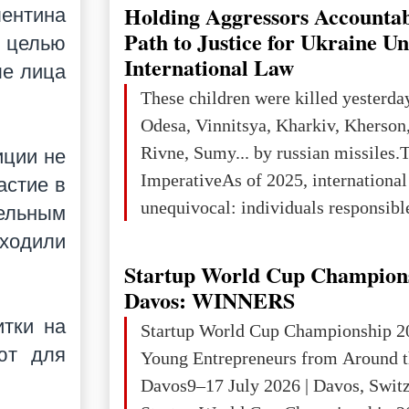
explored reserves of manganese ores
Holding Aggressors Accountab
ентина
tons, or 12% of the world's reserves
Path to Justice for Ukraine U
 целью
iron ore reserves in the world (30 bi
International Law
ые лица
place in Europe in terms of mercury
These children were killed yesterda
3rd place in Europe (13
Odesa, Vinnitsya, Kharkiv, Kherson,
Rivne, Sumy... by russian missiles.
иции не
ImperativeAs of 2025, internationa
астие в
unequivocal: individuals responsibl
рельным
wars of aggression, perpetrating oc
сходили
targeting civilians face severe lega
Startup World Cup Champion
The atrocities committed in Ukraine
Davos: WINNERS
the deliberate killing of children, w
итки на
Startup World Cup Championship 2
and thousands of non-combatants – 
ют для
Young Entrepreneurs from Around t
violations of
Davos9–17 July 2026 | Davos, Swit