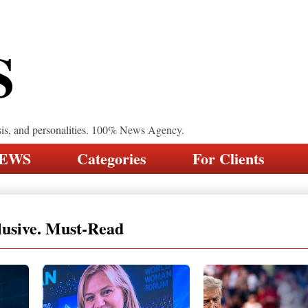
S
sis, and personalities. 100% News Agency.
NEWS
Categories
For Clients
lusive. Must-Read