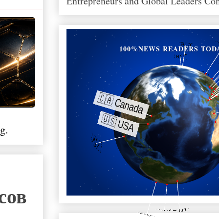
Entrepreneurs and Global Leaders Co
100%NEWS READERS TOD
g.
сов