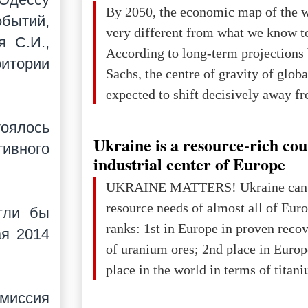
The summer culmination of the cele
By 2050, the economic map of the 
обытий,
take place in Davos as part of the
very different from what we know t
я С.И.,
Forum 2026, w
According to long-term projection
ритории
Sachs, the centre of gravity of glob
expected to shift decisively away f
developed markets and towards eme
оялось
The Big Picture: Who Owns Global
Ukraine is a resource-rich co
ивного
In 2050 (in constant 2021 USD), gl
industrial center of Europe
projected to total about $227.9 trill
UKRAINE MATTERS! Ukraine can 
that pie is expected to be divided: 
resource needs of almost all of Eur
гли бы
developed markets): $90.6 trill
ranks: 1st in Europe in proven reco
ая 2014
of uranium ores; 2nd place in Europ
place in the world in terms of titan
reserves; 2nd place in the world in 
омиссия