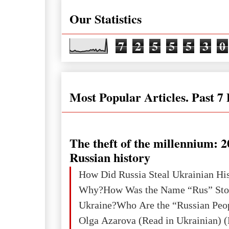
Our Statistics
7
2
5
5
5
3
0
Most Popular Articles. Past 7
The theft of the millennium: 2
Russian history
How Did Russia Steal Ukrainian Hi
Why?How Was the Name “Rus” Sto
Ukraine?Who Are the “Russian Peo
Olga Azarova (Read in Ukrainian) (