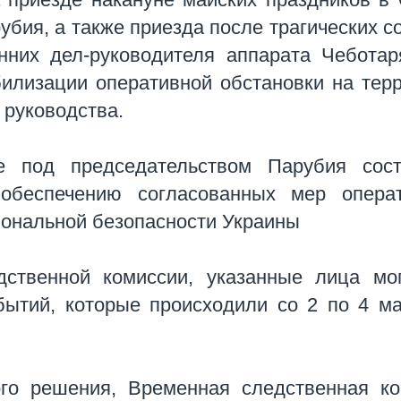
ия, а также приезда после трагических с
нних дел-руководителя аппарата Чеботар
билизации оперативной обстановки на тер
о руководства.
е под председательством Парубия сост
обеспечению согласованных мер операт
иональной безопасности Украины
ственной комиссии, указанные лица мо
бытий, которые происходили со 2 по 4 м
ого решения, Временная следственная к