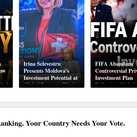
n
Irina Selevestru
FIFA Abandons
How
Presents Moldova's
Controversial Pri
Investment Potential at
Investment Plan
obal
Global Business Week
Following Global
Davos 2026
Backlash
Ranking. Your Country Needs Your Vote.