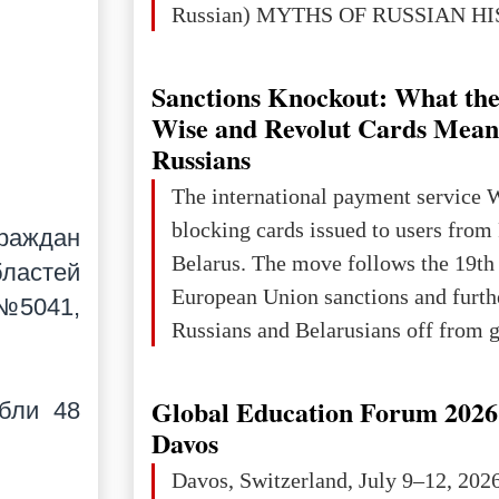
Russian) MYTHS OF RUSSIAN H
Ukraine has always been a separate,
powerful and developed state — one 
Sanctions Knockout: What the
the territory of Europe to demonstra
Wise and Revolut Cards Mean
of culture, statehood, political orga
Russians
science and education. When Ukrai
The international payment service 
Kyivan Rus — was flourishing politi
blocking cards issued to users from
граждан
economical
Belarus. The move follows the 19th
бластей
European Union sanctions and furth
 №5041,
Russians and Belarusians off from g
services. Customers are already rec
notifications that their cards will b
Global Education Forum 2026 
ибли 48
unless they confirm that they are cit
Davos
residents of a country in the Euro
Davos, Switzerland, July 9–12, 202
Area (EEA) or Switzerland. What h