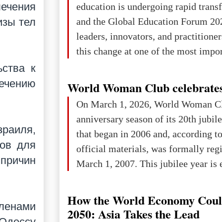
лечения
education is undergoing rapid tran
changed for its users The res
and the Global Education Forum 20
изы тел
leaders, innovators, and practitioner
this change at one of the most impo
international platforms. After succe
ьства к
in London, Glasgow, Istanbul, and t
ечению
World Woman Club celebrates
the forum returns to Davos to focus
On March 1, 2026, World Woman Cl
challenges and opportunities shapin
anniversary season of its 20th jubi
the digital age.The Global Educati
зраиля,
that began in 2006 and, according to
held in Davos on 10 July a
тов для
official materials, was formally reg
 причин
March 1, 2007. This jubilee year is 
as a single evening or one ceremonia
an entire international season of rec
How the World Economy Coul
членами
remembrance, and a renewed vision f
2050: Asia Takes the Lead
 Одессу