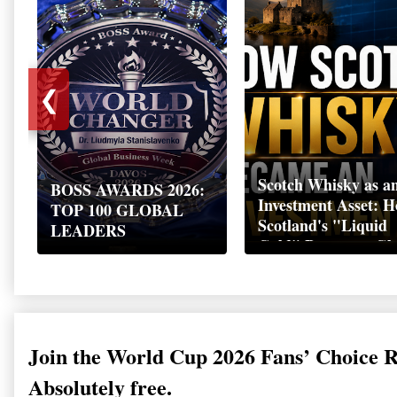
❮
Scotch Whisky as a
BOSS AWARDS 2026:
Investment Asset: 
TOP 100 GLOBAL
Scotland's "Liquid
LEADERS
Gold" Became a Gl
Wealth Strategy
Join the World Cup 2026 Fans’ Choice 
Absolutely free.