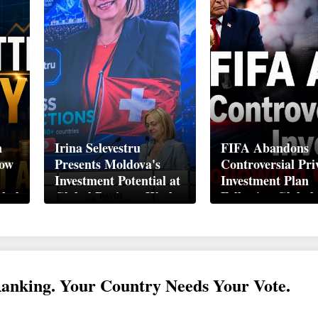
n
Irina Selevestru
FIFA Abandons
How
Presents Moldova's
Controversial Pri
Investment Potential at
Investment Plan
obal
Global Business Week
Following Global
Davos 2026
Backlash
Ranking. Your Country Needs Your Vote.