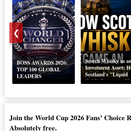
❮
Scotch Whisky as a
BOSS AWARDS 2026:
Investment Asset: 
TOP 100 GLOBAL
Scotland's "Liquid
LEADERS
Gold" Became a Gl
Wealth Strategy
Join the World Cup 2026 Fans’ Choice 
Absolutely free.