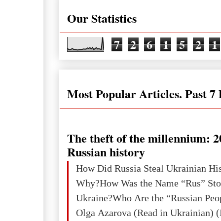
Our Statistics
7
2
6
1
5
2
1
Most Popular Articles. Past 7
The theft of the millennium: 2
Russian history
How Did Russia Steal Ukrainian Hi
Why?How Was the Name “Rus” Sto
Ukraine?Who Are the “Russian Peo
Olga Azarova (Read in Ukrainian) (