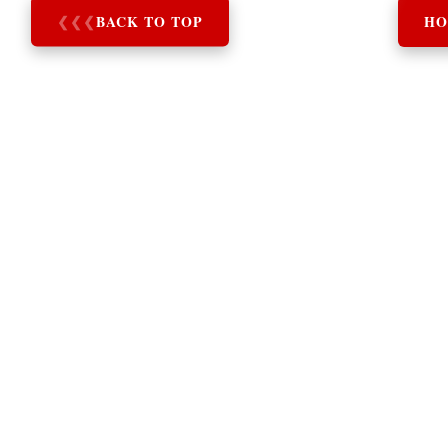
❮
❮
❮
BACK TO TOP
HO