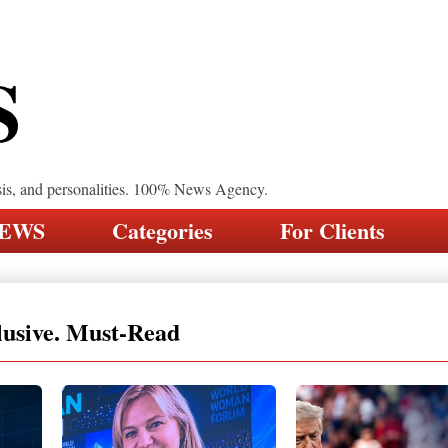
S
sis, and personalities. 100% News Agency.
NEWS
Categories
For Clients
lusive. Must-Read