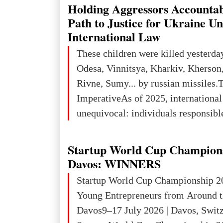
explored reserves of manganese ores
Holding Aggressors Accountab
tons, or 12% of the world's reserves
Path to Justice for Ukraine U
iron ore reserves in the world (30 bi
International Law
place in Europe in terms of mercury
These children were killed yesterda
3rd place in Europe (13
Odesa, Vinnitsya, Kharkiv, Kherson,
Rivne, Sumy... by russian missiles.
ImperativeAs of 2025, internationa
unequivocal: individuals responsibl
wars of aggression, perpetrating oc
targeting civilians face severe lega
Startup World Cup Champion
The atrocities committed in Ukraine
Davos: WINNERS
the deliberate killing of children, w
Startup World Cup Championship 2
and thousands of non-combatants – 
Young Entrepreneurs from Around t
violations of
Davos9–17 July 2026 | Davos, Swit