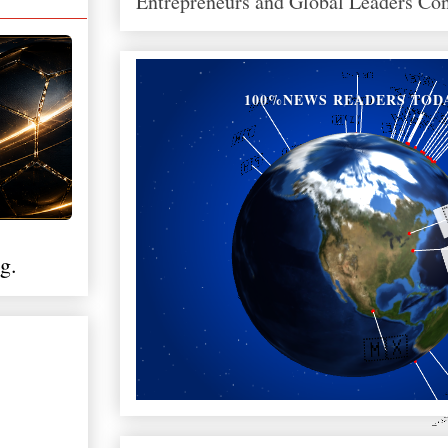
Entrepreneurs and Global Leaders Co
100%NEWS READERS TOD
g.