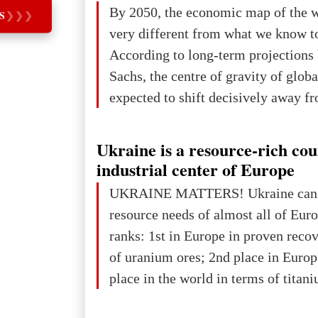
The summer culmination of the cele
By 2050, the economic map of the 
S
❯
❯
❯
take place in Davos as part of the
very different from what we know t
Forum 2026, w
According to long-term projection
Sachs, the centre of gravity of glob
expected to shift decisively away f
developed markets and towards eme
The Big Picture: Who Owns Global
Ukraine is a resource-rich co
In 2050 (in constant 2021 USD), gl
industrial center of Europe
projected to total about $227.9 trill
UKRAINE MATTERS! Ukraine can 
that pie is expected to be divided: 
resource needs of almost all of Eur
developed markets): $90.6 trill
ranks: 1st in Europe in proven reco
of uranium ores; 2nd place in Europ
place in the world in terms of titan
reserves; 2nd place in the world in 