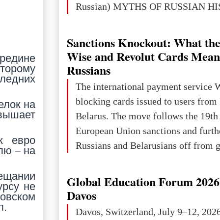
Russian) MYTHS OF RUSSIAN H
Ukraine has always been a separate,
powerful and developed state — one 
Sanctions Knockout: What the
the territory of Europe to demonstra
Wise and Revolut Cards Mean
ередине
of culture, statehood, political orga
Russians
оторому
следних
science and education. When Ukrai
The international payment service 
Kyivan Rus — was flourishing politi
blocking cards issued to users from
елок на
economical
вышает
Belarus. The move follows the 19th
European Union sanctions and furth
к евро
Russians and Belarusians off from g
лю – на
services. Customers are already rec
notifications that their cards will b
вещании
Global Education Forum 2026 
урсу не
unless they confirm that they are cit
Davos
ковском
residents of a country in the Euro
л.
Davos, Switzerland, July 9–12, 202
Area (EEA) or Switzerland. What h