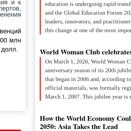
ния и к
education is undergoing rapid tran
пертов,
changed for its users The res
and the Global Education Forum 20
енения
leaders, innovators, and practitioner
this change at one of the most impo
рвенций
international platforms. After succe
100 млн
in London, Glasgow, Istanbul, and t
 долл.
World Woman Club celebrates
the forum returns to Davos to focus
On March 1, 2026, World Woman Cl
challenges and opportunities shapin
anniversary season of its 20th jubi
the digital age.The Global Educati
that began in 2006 and, according to
held in Davos on 10 July a
official materials, was formally reg
March 1, 2007. This jubilee year is 
as a single evening or one ceremonia
an entire international season of rec
How the World Economy Coul
remembrance, and a renewed vision f
2050: Asia Takes the Lead