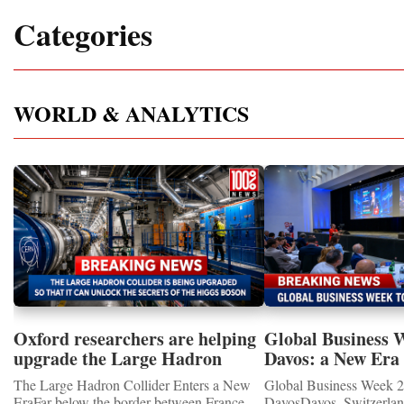
Categories
WORLD & ANALYTICS
Oxford researchers are helping
Global Business 
upgrade the Large Hadron
Davos: a New Era 
Collider for opportunity to
International Coo
The Large Hadron Collider Enters a New
Global Business Week 2
study the Higgs boson
EraFar below the border between France
DavosDavos, Switzerland