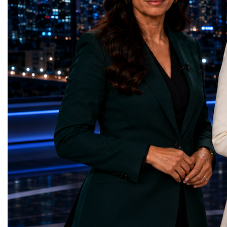
represents far more than a technical pause.
representatives, and busi
It is the transition between two generations
gathered in Davos to part
of particle physics.My involvement in the
the most comprehensive 
High-Luminosity programme began before
business programmes of 
the Higgs boson was discovered in 2012.
Business Week united mu
Over almost two decades, I have had the
events under one global 
opportunity to contribute to the
including:World Busine
development of the upgraded collider
World Cup Champions
through work in both the United States and
ForumGlobal Education
the United Kingdom.In the US, I served as
Country Night & Parade
upgrade coordinator for the Compact Muon
100 World Changers Aw
Solenoid, known as CMS, one of the
Business CampBusiness
principal experiments operating at the LHC.
International Partnershi
CMS is positioned around one of the
event addressed a differ
locations where two proton beams collide.
modern entrepreneurship
Its vast and highly sophisticated detector
to one common objective
records the particles produced in those
international cooperatio
collisions, allowing physicists to reconstruct
innovation, education, l
and analyse what occurred.My role
business diplomacy.Twe
involved helping to coordinate the
Industries. One Global 
international effort to prepare CMS for the
the defining characterist
much more demanding environment of the
Business Week 2026 was
High-Luminosity collider.Today, at Oxford,
diversity of industries
I work with Atlas, another major LHC
represented.Entrepreneu