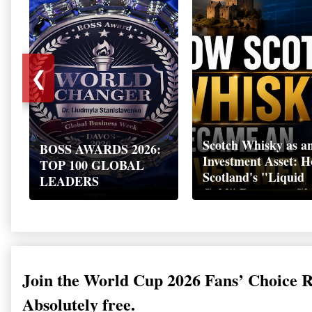
❮
Scotch Whisky as a
BOSS AWARDS 2026:
Investment Asset: 
TOP 100 GLOBAL
Scotland's "Liquid
LEADERS
Gold" Became a Gl
Wealth Strategy
Join the World Cup 2026 Fans’ Choice 
Absolutely free.