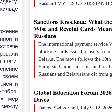
денту,
Russian) MYTHS OF RUSSIAN H
нкильде
Ukraine has always been a separate,
powerful and developed state — one 
Sanctions Knockout: What the
the territory of Europe to demonstra
Wise and Revolut Cards Mean
ложение
of culture, statehood, political orga
Russians
нной и
science and education. When Ukrai
The international payment service 
встрече
Kyivan Rus — was flourishing politi
blocking cards issued to users from
ровали
economical
Belarus. The move follows the 19th
е шаги,
European Union sanctions and furth
енение
Russians and Belarusians off from g
в своем
services. Customers are already rec
сией и
notifications that their cards will b
Global Education Forum 2026 
нтября.
unless they confirm that they are cit
Davos
ых мер
residents of a country in the Euro
 между
Davos, Switzerland, July 9–12, 202
Area (EEA) or Switzerland. What h