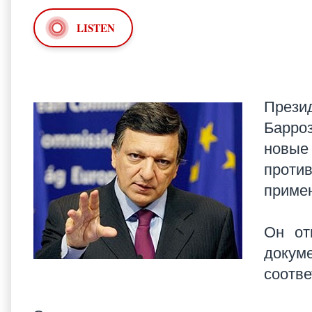
LISTEN
Прези
Барроз
новы
против
примен
Он от
доку
соотв