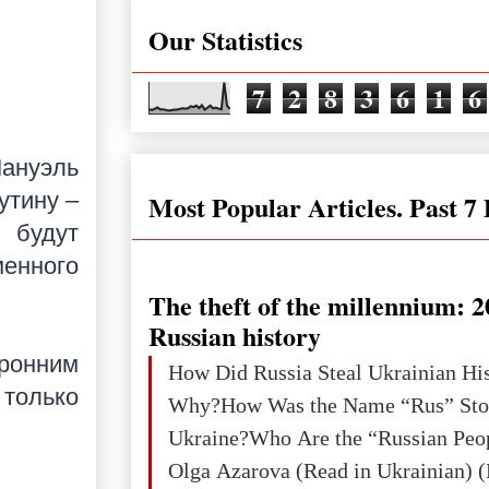
Our Statistics
7
2
8
3
6
1
6
ануэль
утину –
Most Popular Articles. Past 7
будут
менного
The theft of the millennium: 2
Russian history
ронним
How Did Russia Steal Ukrainian Hi
олько
Why?How Was the Name “Rus” Sto
Ukraine?Who Are the “Russian Peo
Olga Azarova (Read in Ukrainian) (