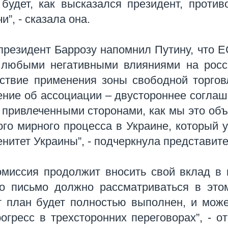
будет, как высказался президент, против
”, - сказала она.
президент Баррозу напомнил Путину, что Е
 любыми негативными влияниями на росс
дствие применения зоны свободной торгов
ение об ассоциации – двустороннее соглаш
 привлеченными сторонами, как мы это об
ого мирного процесса в Украине, который 
нитет Украины”, - подчеркнула представит
омиссия продолжит вносить свой вклад в
то письмо должно рассматриваться в это
т план будет полностью выполнен, и мож
гресс в трехсторонних переговорах”, - о