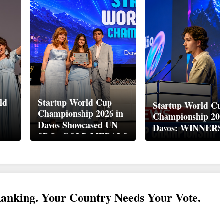
ld
Startup World Cup
Startup World C
Championship 2026 in
Championship 20
Davos Showcased UN
Davos: WINNER
up
SDGs GOLD MEDALS
2026
Ranking. Your Country Needs Your Vote.