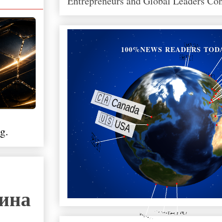
Entrepreneurs and Global Leaders Co
100%NEWS READERS TOD
g.
тина