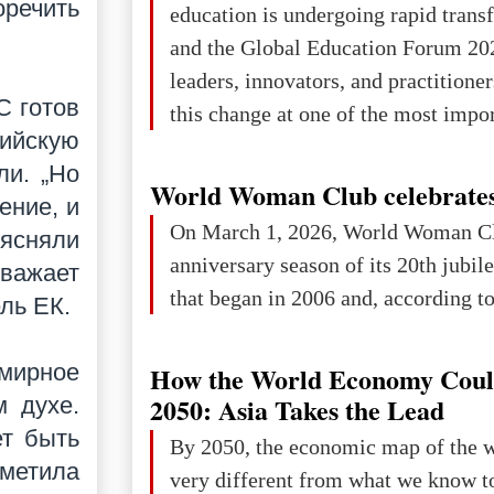
оречить
education is undergoing rapid tran
changed for its users The res
and the Global Education Forum 20
leaders, innovators, and practitioner
С готов
this change at one of the most impo
ийскую
international platforms. After succe
ли. „Но
in London, Glasgow, Istanbul, and t
World Woman Club celebrates
ение, и
the forum returns to Davos to focus
On March 1, 2026, World Woman Cl
ъясняли
challenges and opportunities shapin
anniversary season of its 20th jubi
уважает
the digital age.The Global Educati
that began in 2006 and, according to 
ель ЕК.
held in Davos on 10 July a
 мирное
How the World Economy Coul
2050: Asia Takes the Lead
м духе.
ет быть
By 2050, the economic map of the 
тметила
very different from what we know t