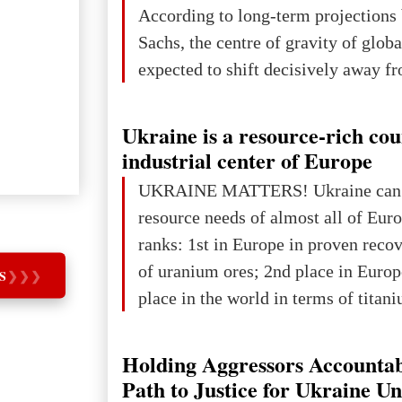
According to long-term projection
Sachs, the centre of gravity of glob
expected to shift decisively away f
developed markets and towards eme
The Big Picture: Who Owns Global
Ukraine is a resource-rich co
In 2050 (in constant 2021 USD), gl
industrial center of Europe
projected to total about $227.9 trill
UKRAINE MATTERS! Ukraine can 
that pie is expected to be divided: 
resource needs of almost all of Eur
developed markets): $90.6 trill
ranks: 1st in Europe in proven reco
of uranium ores; 2nd place in Europ
S
❯
❯
❯
place in the world in terms of titan
reserves; 2nd place in the world in 
explored reserves of manganese ores
Holding Aggressors Accountab
tons, or 12% of the world's reserves
Path to Justice for Ukraine U