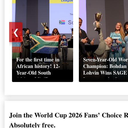
❮
For the first time in
Seven-Year-Old Wor
African history! 12-
Champion: Bohdan
Year-Old South
Lohvin Wins SAGE
African MiniBoss
League at the Start
Student Makes History
World Cup
as Startup World Cup
Championship
Champion in
Switzerland
Join the World Cup 2026 Fans’ Choice 
Absolutely free.