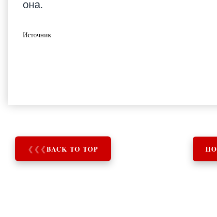
она.
Источник
❮
❮
❮
BACK TO TOP
HO