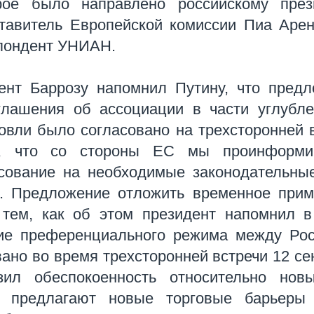
ое было направлено российскому прези
тавитель Европейской комиссии Пиа Аре
спондент УНИАН.
ент Баррозу напомнил Путину, что пред
лашения об ассоциации в части углубле
вли было согласовано на трехсторонней 
ил, что со стороны ЕС мы проинформи
асование на необходимые законодательны
. Предложение отложить временное прим
 тем, как об этом президент напомнил 
ие преференциального режима между Рос
вано во время трехсторонней встречи 12 се
зил обеспокоенность относительно нов
ые предлагают новые торговые барьеры