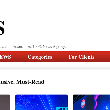
S
sis, and personalities. 100% News Agency.
NEWS
Categories
For Clients
lusive. Must-Read