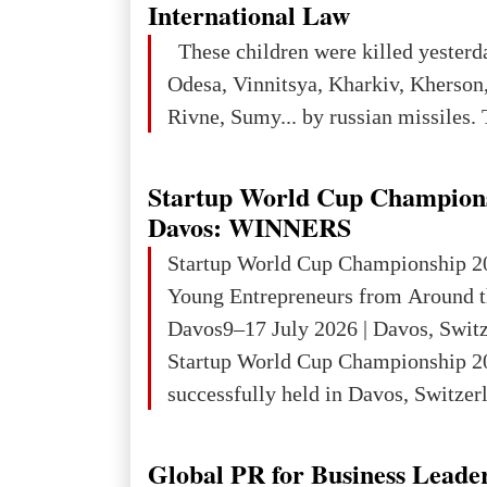
iron ore reserves in the world (30 bi
International Law
place in Europe in terms of mercury
These children were killed yesterd
3rd place in Europe (13
Odesa, Vinnitsya, Kharkiv, Kherson,
Rivne, Sumy... by russian missiles. 
Startup World Cup Champion
Davos: WINNERS
Startup World Cup Championship 2
Young Entrepreneurs from Around t
Davos9–17 July 2026 | Davos, Swit
Startup World Cup Championship 2
successfully held in Davos, Switzerl
Global Business Week 2026, bringin
children, young people and adults w
Global PR for Business Leade