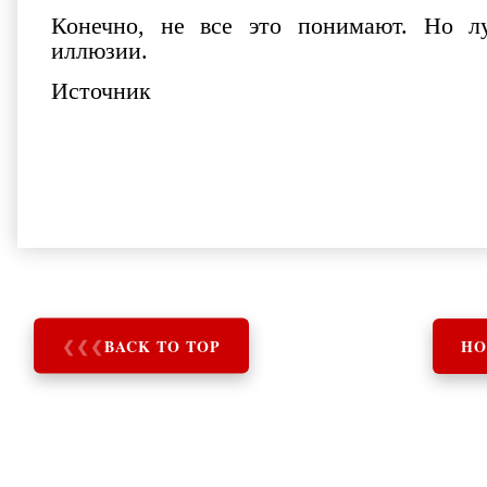
Конечно, не все это понимают. Но лу
иллюзии.
Источник
❮
❮
❮
BACK TO TOP
HO