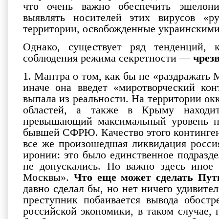
что очень важно обеспечить эшелон
выявлять носителей этих вирусов «р
территории, освобожденные украинскими
Однако, существует ряд тенденций,
соблюдения режима секретности —
чрез
1. Мантра о том, как бы не «раздражать
иначе она введет «миротворческий кон
выпала из реальности. На территории о
областей, а также в Крыму находит
превышающий максимальный уровень п
бывшей СФРЮ. Качество этого континген
все же произошедшая ликвидация росси
иронии: это было единственное подразд
не допускались. Но важно здесь иное
Москвы».
Что еще может сделать Пут
давно сделал бы, но нет ничего удивите
преступник побаивается вывода обост
российской экономики, в таком случае,