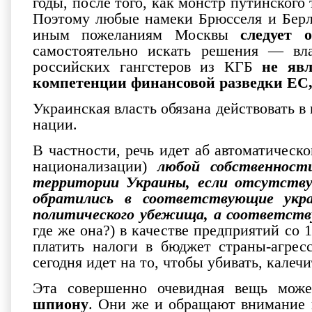
годы, после того, как монстр путинского
Поэтому любые намеки Брюсселя и Берли
иным пожеланиям Москвы
следует 
самостоятельно искать решения — в
российских гангстеров из КГБ
не яв
компетенции финансовой разведки ЕС
Украинская власть обязана действовать в
нации.
В частности, речь идет аб автоматичес
национализации)
любой собственност
территории Украины, если отсутств
обратились в соответствующие укра
политического убежища, а соответст
где же она?) в качестве предприятий с
платить налоги в бюджет страны-агрес
сегодня идет на то, чтобы убивать, калеч
Эта совершенно очевидная вещь мож
шпиону
. Они же и обращают внимание 