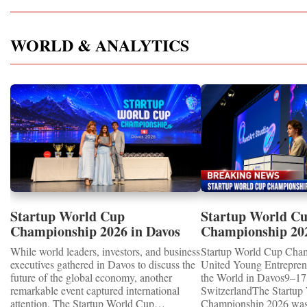
WORLD & ANALYTICS
Startup World Cup
Startup World C
Championship 2026 in Davos
Championship 20
Showcased UN SDGs GOLD
WINNERS
While world leaders, investors, and business
Startup World Cup Cha
MEDALS 2026
executives gathered in Davos to discuss the
United Young Entrepre
future of the global economy, another
the World in Davos9–17 
remarkable event captured international
SwitzerlandThe Startup
attention. The Startup World Cup
Championship 2026 was 