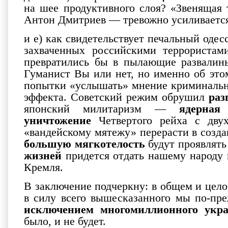
на шее продуктивного слоя? «Звенящая 
Антон Дмитриев — тревожно усиливаетс
и е) как свидетельствует печальный одес
захваченных российскими террористам
превратились бы в пылающие развалины
Гуманист Вы или нет, но именно об это
попытки «услышать» мнение криминальны
эффекта. Советский режим обрушил
раз
японский милитаризм —
ядерная
уничтожение
Четвертого рейха с дву
«вандейскому мятежу» перерасти в созд
большую мягкотелость
будут проявлять
жизней
придется отдать нашему народу 
Кремля.
В заключение подчеркну: в общем и цел
в силу всего вышесказанного мы по-пр
исключением многомиллионного укра
было, и не будет.