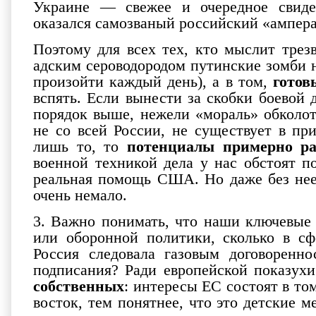
Украине — свежее и очередное свидет
оказался самозваный российский «ампера
Поэтому для всех тех, кто мыслит трез
адским сероводородом путинские зомби на
произойти каждый день), а в том,
готов
вспять. Если вынести за скобки боевой
порядок выше, нежели «мораль» обколот
не со всей России, не существует в п
лишь то, то
потенциалы примерно р
военной техникой дела у нас обстоят п
реальная помощь США. Но даже без нее 
очень немало.
3. Важно понимать, что наши ключевые 
или оборонной политики, сколько в с
Россия следовала газовым договоренн
подписания? Ради европейской показу
собственных
: интересы ЕС состоят в том
восток, тем понятнее, что это детские 