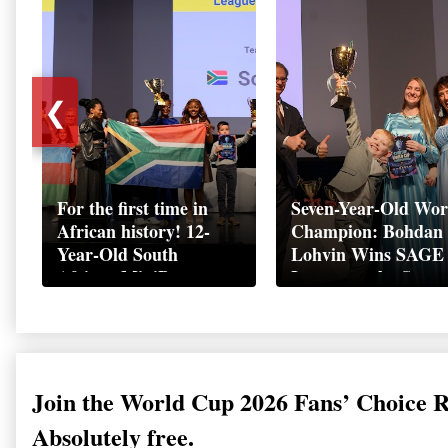
❮
For the first time in
Seven-Year-Old Wor
African history! 12-
Champion: Bohdan
Year-Old South
Lohvin Wins SAGE
African MiniBoss
League at the Start
Student Makes History
World Cup
as Startup World Cup
Championship
Champion in
Switzerland
Join the World Cup 2026 Fans’ Choice 
Absolutely free.