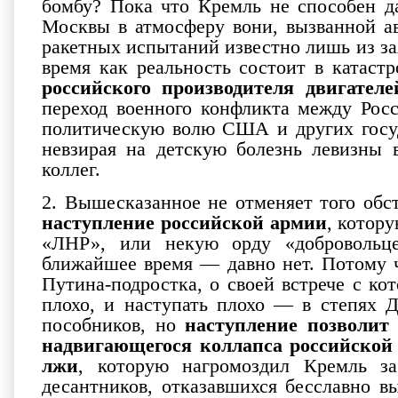
бомбу? Пока что Кремль не способен д
Москвы в атмосферу вони, вызванной а
ракетных испытаний известно лишь из за
время как реальность состоит в катаст
российского производителя двигателе
переход военного конфликта между Рос
политическую волю США и других госу
невзирая на детскую болезнь левизны 
коллег.
2. Вышесказанное не отменяет того обс
наступление российской армии
, котор
«ЛНР», или некую орду «добровольце
ближайшее время — давно нет. Потому ч
Путина-подростка, о своей встрече с ко
плохо, и наступать плохо — в степях Д
пособников, но
наступление позволит
надвигающегося коллапса российской
лжи
, которую нагромоздил Кремль за
десантников, отказавшихся бесславно в