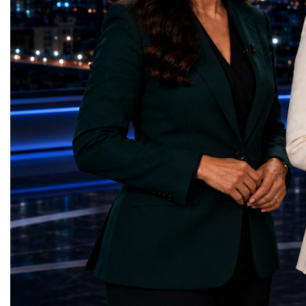
Sanitation — Ash Aura
owners, corporate leader
(Azerbaijan)Affordable and Clean Energy
innovators, youth entrep
— Choco Bricks (Azerbaijan)Decent Work
business delegations fr
and Economic Growth — SkillSwap
countries.Participants ar
(United Kingdom)Industry, Innovation and
Switzerland, the Unite
Infrastructure — Beatrice Bridal Online
Germany, the United Sta
(Ukraine)Reduced Inequalities — Uniquely
Azerbaijan, Turkmenista
Yours (South Africa)Sustainable Cities and
Australia, South Africa,
Communities — Business Impulse™
and many other countries
(Kazakhstan)Responsible Consumption and
diversity created a uniq
Production — Scrabmylius
cross-border cooperation
(Kazakhstan)Climate Action — Silque
diplomacy, knowledge e
(Azerbaijan)Life Below Water — Le Pass
development of new prof
(Azerbaijan)Life on Land — Growkit /
relationships. The Cham
Green Roots (Turkmenistan)Peace, Justice
demonstrated that entrep
and Strong Institutions — Two Sides
no age, nationality or g
(Ukraine)Partnerships for the Goals —
boundaries.Children, yo
Teens Club (Turkmenistan)Each award
adults worked within a s
symbolises far more than entrepreneurial
ecosystem in which idea
excellence. It confirms that young
according to their releva
innovators are already developing practical
social value, commercial
solutions aligned with humanity's shared
capacity for future dev
global priorities and capable of creating
to Real Startup Project
measurable positive impact.The Startup
Cup Championship was 