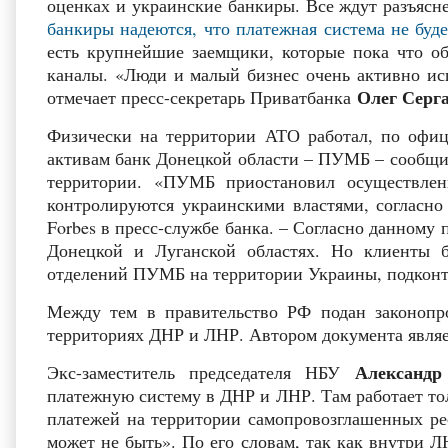
оценках и украинские банкиры. Все ждут разъясн
банкиры надеются, что платежная система не буд
есть крупнейшие заемщики, которые пока что об
каналы. «Люди и малый бизнес очень активно ис
Олег Серг
отмечает пресс-секретарь Приватбанка
Физически на территории АТО работал, по офи
активам банк Донецкой области – ПУМБ – сообщил
территории. «ПУМБ приостановил осуществлен
контролируются украинскими властями, согласн
Forbes в пресс-службе банка. – Согласно данному
Донецкой и Луганской областях. Но клиенты 
отделений ПУМБ на территории Украины, подконт
Между тем в правительство РФ подан законопр
территориях ДНР и ЛНР. Автором документа явля
Александр
Экс-заместитель председателя НБУ
платежную систему в ДНР и ЛНР. Там работает тол
платежей на территории самопровозглашенных ре
может не быть». По его словам, так как внутри Л