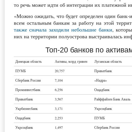
то речь может идти об интеграции их платежной 
«Можно ожидать, что будет определен один банк-и
всем остальным банкам за работу на этой терри
также сначала заходили небольшие банки
, котор
них на территории полуострова выстраивалась ин
Топ-20 банков по актива
Донецкая область
Активы, млрд гривен
Луганская область
ПУМБ
20,757
Приватбанк
Сбербанк России
7,104
«Надра»
Проминвестбанк
6,256
Ощадбанк
Приватбанк
3,567
Райффайзен Банк Аваль
Укрбизнесбанк
3,171
Укрсоцбанк
Ощадбанк
2,253
ПУМБ
Укрсоцбанк
1,497
Сбербанк России