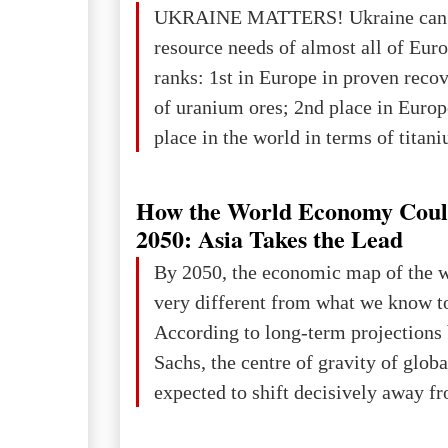
The summer culmination of the cele
UKRAINE MATTERS! Ukraine can 
take place in Davos as part of the
resource needs of almost all of Eur
Forum 2026, w
ranks: 1st in Europe in proven reco
of uranium ores; 2nd place in Europ
place in the world in terms of titan
reserves; 2nd place in the world in 
explored reserves of manganese ores
How the World Economy Coul
tons, or 12% of the world's reserves
2050: Asia Takes the Lead
iron ore reserves in the world (30 bi
By 2050, the economic map of the 
place in Europe in terms of mercury
very different from what we know t
3rd place in Europe (13
According to long-term projection
Sachs, the centre of gravity of glob
expected to shift decisively away f
developed markets and towards eme