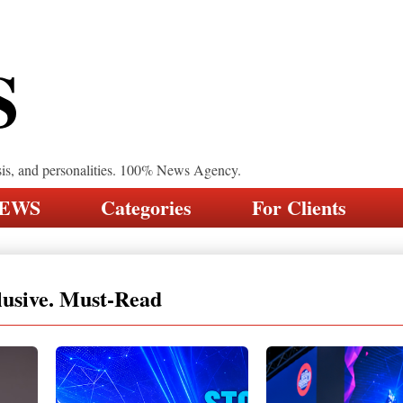
S
sis, and personalities. 100% News Agency.
NEWS
Categories
For Clients
lusive. Must-Read