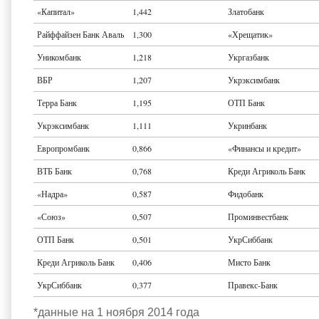
«Капитал»
1,442
Златобанк
Райффайзен Банк Аваль
1,300
«Хрещатик»
Уникомбанк
1,218
Укргазбанк
ВБР
1,207
Укрэксимбанк
Терра Банк
1,195
ОТП Банк
Укрэксимбанк
1,111
Укринбанк
Европромбанк
0,866
«Финансы и кредит»
ВТБ Банк
0,768
Креди Агриколь Банк
«Надра»
0,587
Фидобанк
«Союз»
0,507
Проминвестбанк
ОТП Банк
0,501
УкрСиббанк
Креди Агриколь Банк
0,406
Мисто Банк
УкрСиббанк
0,377
Правекс-Банк
*данные на 1 ноября 2014 года