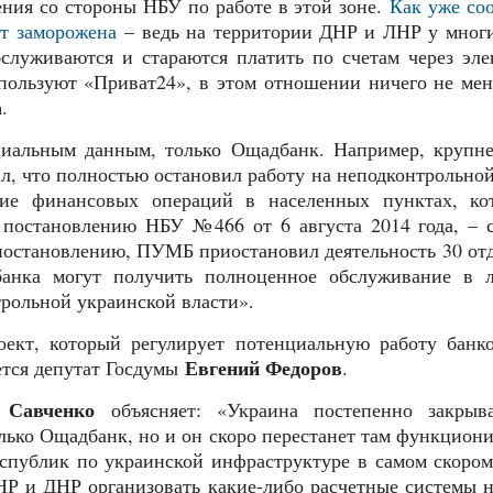
ения со стороны НБУ по работе в этой зоне.
Как уже со
ет заморожена
– ведь на территории ДНР и ЛНР у многи
служиваются и стараются платить по счетам через эл
пользуют «Приват24», в этом отношении ничего не мен
а
.
циальным данным, только Ощадбанк. Например, крупн
, что полностью остановил работу на неподконтрольно
ие финансовых операций в населенных пунктах, ко
о постановлению НБУ №466 от 6 августа 2014 года, –
 постановлению, ПУМБ приостановил деятельность 30 от
банка могут получить полноценное обслуживание в 
рольной украинской власти».
оект, который регулирует потенциальную работу банк
Евгений Федоров
ется депутат Госдумы
.
 Савченко
объясняет: «Украина постепенно закрыв
ько Ощадбанк, но и он скоро перестанет там функциони
спублик по украинской инфраструктуре в самом скоро
НР и ДНР организовать какие-либо расчетные системы н