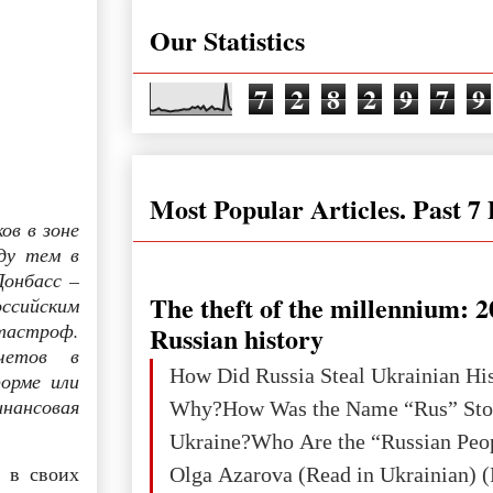
Our Statistics
7
2
8
2
9
7
9
Most Popular Articles. Past 7
ов в зоне
ду тем в
онбасс –
The theft of the millennium: 2
ссийским
тастроф.
Russian history
четов в
How Did Russia Steal Ukrainian Hi
орме или
нансовая
Why?How Was the Name “Rus” Sto
Ukraine?Who Are the “Russian Peo
 в своих
Olga Azarova (Read in Ukrainian) (