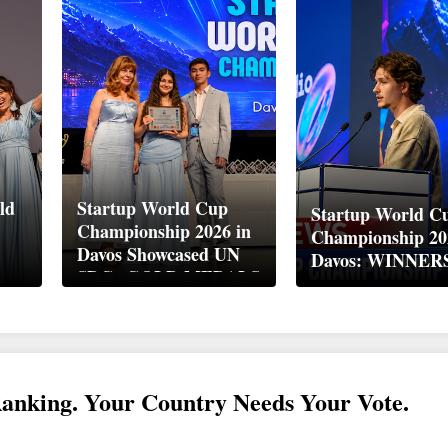
ld
Startup World Cup
Startup World C
Championship 2026 in
Championship 20
Davos Showcased UN
Davos: WINNER
up
SDGs GOLD MEDALS
2026
Ranking. Your Country Needs Your Vote.