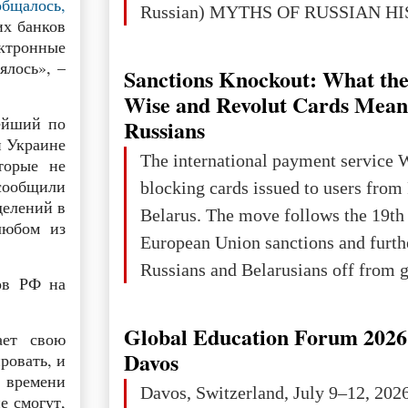
общалось,
Russian) MYTHS OF RUSSIAN H
х банков
Ukraine has always been a separate,
ектронные
powerful and developed state — one 
ялось», –
Sanctions Knockout: What the
the territory of Europe to demonstra
Wise and Revolut Cards Mean
of culture, statehood, political orga
ейший по
Russians
й Украине
science and education. When Ukrai
The international payment service 
торые не
Kyivan Rus — was flourishing politi
 сообщили
blocking cards issued to users from
economical
делений в
Belarus. The move follows the 19th
любом из
European Union sanctions and furth
Russians and Belarusians off from g
ов РФ на
services. Customers are already rec
notifications that their cards will b
Global Education Forum 2026 
ает свою
unless they confirm that they are cit
Davos
ровать, и
residents of a country in the Euro
м времени
Davos, Switzerland, July 9–12, 202
е смогут,
Area (EEA) or Switzerland. What h