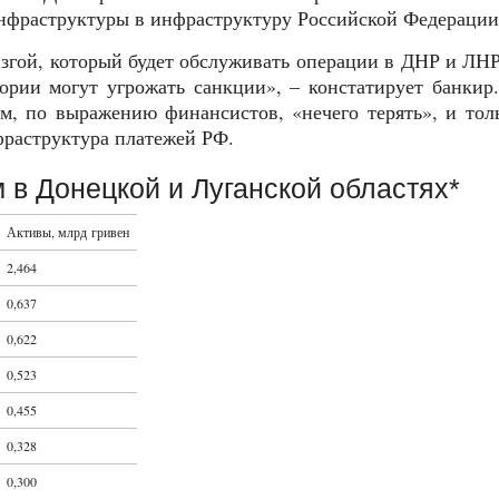
инфраструктуры в инфраструктуру Российской Федерации
згой, который будет обслуживать операции в ДНР и ЛНР
тории могут угрожать санкции», – констатирует банкир
ым, по выражению финансистов, «нечего терять», и тол
фраструктура платежей РФ.
м в Донецкой и Луганской областях*
Активы, млрд гривен
2,464
0,637
0,622
0,523
0,455
0,328
0,300