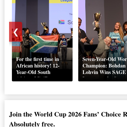
❮
For the first time in
Seven-Year-Old Wor
African history! 12-
Champion: Bohdan
Year-Old South
Lohvin Wins SAGE
African MiniBoss
League at the Start
Student Makes History
World Cup
as Startup World Cup
Championship
Champion in
Switzerland
Join the World Cup 2026 Fans’ Choice 
Absolutely free.