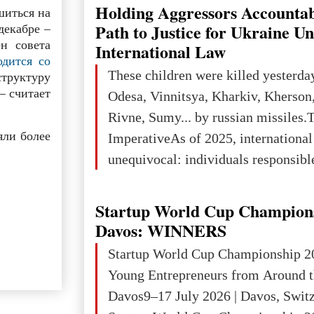
The Big Picture: Who Owns Global
Holding Aggressors Accountab
шиться на
In 2050 (in constant 2021 USD), gl
Path to Justice for Ukraine U
декабре –
н совета
projected to total about $227.9 trill
International Law
одится со
that pie is expected to be divided: 
These children were killed yesterda
структуру
developed markets): $90.6 trill
– считает
Odesa, Vinnitsya, Kharkiv, Kherson,
Rivne, Sumy... by russian missiles.
яли более
ImperativeAs of 2025, internationa
unequivocal: individuals responsibl
wars of aggression, perpetrating oc
targeting civilians face severe lega
Startup World Cup Champion
The atrocities committed in Ukraine
Davos: WINNERS
the deliberate killing of children, w
Startup World Cup Championship 2
and thousands of non-combatants – 
Young Entrepreneurs from Around t
violations of
Davos9–17 July 2026 | Davos, Swit