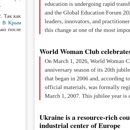
education is undergoing rapid tran
.
changed for its users The res
and the Global Education Forum 20
. Так как
leaders, innovators, and practitioner
.
В Крым
ько после
this change at one of the most impo
international platforms. After succe
in London, Glasgow, Istanbul, and t
World Woman Club celebrates
the forum returns to Davos to focus
On March 1, 2026, World Woman Cl
challenges and opportunities shapin
anniversary season of its 20th jubi
the digital age.The Global Educati
that began in 2006 and, according to
held in Davos on 10 July a
official materials, was formally reg
March 1, 2007. This jubilee year is 
as a single evening or one ceremonia
an entire international season of rec
Ukraine is a resource-rich co
remembrance, and a renewed vision f
industrial center of Europe