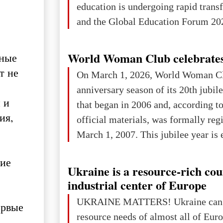
education is undergoing rapid tran
changed for its users The res
and the Global Education Forum 202
World Woman Club celebrates
нные
т не
On March 1, 2026, World Woman Cl
anniversary season of its 20th jubi
 и
that began in 2006 and, according to
ия,
official materials, was formally reg
March 1, 2007. This jubilee year is 
as a single evening or one ceremonia
ние
an entire international season of rec
Ukraine is a resource-rich co
remembrance, and a renewed vision f
industrial center of Europe
The summer culmination of the cele
UKRAINE MATTERS! Ukraine can 
ервые
take place in Davos as part of the
resource needs of almost all of Eur