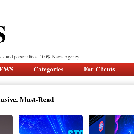
S
sis, and personalities. 100% News Agency.
NEWS
Categories
For Clients
lusive. Must-Read