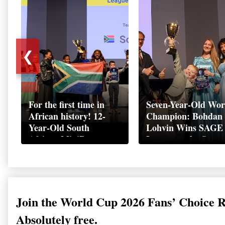
❮
For the first time in
Seven-Year-Old Wor
African history! 12-
Champion: Bohdan
Year-Old South
Lohvin Wins SAGE
African MiniBoss
League at the Start
Student Makes History
World Cup
as Startup World Cup
Championship
Champion in
Switzerland
Join the World Cup 2026 Fans’ Choice 
Absolutely free.