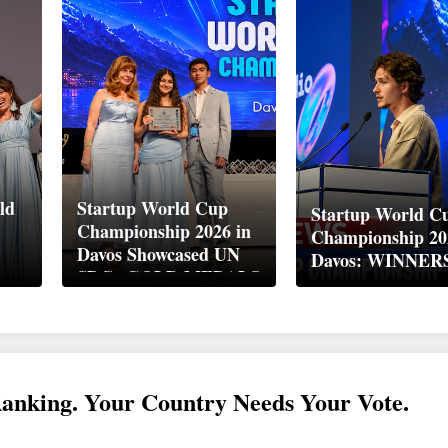
ld
Startup World Cup
Startup World C
Championship 2026 in
Championship 20
Davos Showcased UN
Davos: WINNER
up
SDGs GOLD MEDALS
2026
Ranking. Your Country Needs Your Vote.