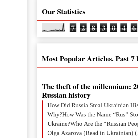
Our Statistics
7
2
8
3
0
4
6
Most Popular Articles. Past 7
The theft of the millennium: 2
Russian history
How Did Russia Steal Ukrainian Hi
Why?How Was the Name “Rus” Sto
Ukraine?Who Are the “Russian Peo
Olga Azarova (Read in Ukrainian) (