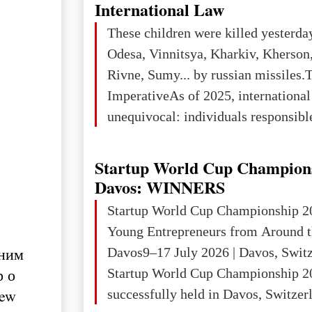
projected to total about $227.9 trill
International Law
that pie is expected to be divided: 
These children were killed yesterda
developed markets): $90.6 trill
Odesa, Vinnitsya, Kharkiv, Kherson,
Rivne, Sumy... by russian missiles.
ImperativeAs of 2025, internationa
unequivocal: individuals responsibl
wars of aggression, perpetrating oc
targeting civilians face severe lega
Startup World Cup Champion
The atrocities committed in Ukraine
Davos: WINNERS
the deliberate killing of children, w
Startup World Cup Championship 2
and thousands of non-combatants – 
Young Entrepreneurs from Around t
violations of
 ним
Davos9–17 July 2026 | Davos, Swit
р о
Startup World Cup Championship 2
New
successfully held in Davos, Switzerl