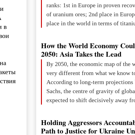
Forum 2026, w
ranks: 1st in Europe in proven reco
ии
of uranium ores; 2nd place in Europ
А
place in the world in terms of titan
и в
reserves; 2nd place in the world in 
свои
explored reserves of manganese ores
How the World Economy Coul
tons, or 12% of the world's reserves
2050: Asia Takes the Lead
iron ore reserves in the world (30 bi
 на
By 2050, the economic map of the 
place in Europe in terms of mercury
ракеты
very different from what we know t
3rd place in Europe (13
тствия
According to long-term projection
Sachs, the centre of gravity of glob
expected to shift decisively away f
developed markets and towards eme
The Big Picture: Who Owns Global
Holding Aggressors Accountab
In 2050 (in constant 2021 USD), gl
Path to Justice for Ukraine U