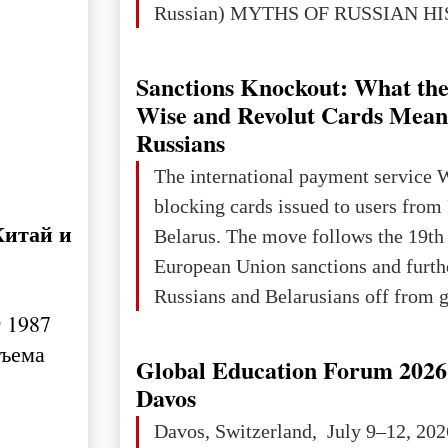
Russian) MYTHS OF RUSSIAN H
Ukraine has always been a separate,
powerful and developed state — one 
Sanctions Knockout: What the
the territory of Europe to demonstra
Wise and Revolut Cards Mean
of culture, statehood, political orga
Russians
science and education. When Ukrai
The international payment service 
Kyivan Rus — was flourishing politi
blocking cards issued to users from
economical
Китай и
Belarus. The move follows the 19th
European Union sanctions and furth
Russians and Belarusians off from g
 1987
services. Customers are already rec
дъема
notifications that their cards will b
Global Education Forum 2026 
unless they confirm that they are cit
Davos
residents of a country in the Euro
Davos, Switzerland, July 9–12, 202
Area (EEA) or Switzerland. What h