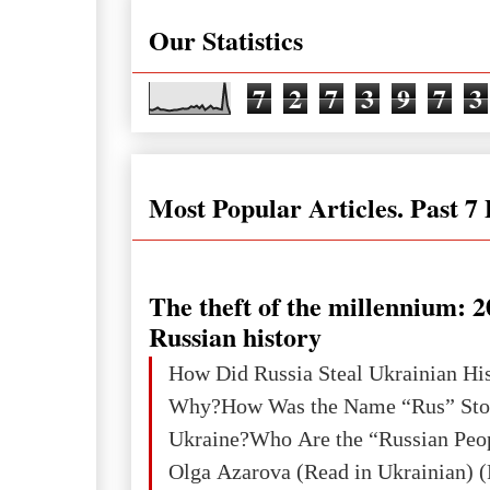
Our Statistics
7
2
7
3
9
7
3
Most Popular Articles. Past 7
The theft of the millennium: 2
Russian history
How Did Russia Steal Ukrainian Hi
Why?How Was the Name “Rus” Sto
Ukraine?Who Are the “Russian Peo
Olga Azarova (Read in Ukrainian) (