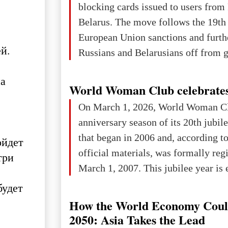
blocking cards issued to users from
Belarus. The move follows the 19th
European Union sanctions and furth
й.
Russians and Belarusians off from g
services. Customers are already rec
на
notifications that their cards will b
World Woman Club celebrates
unless they confirm that they are cit
On March 1, 2026, World Woman Cl
residents of a country in the Euro
anniversary season of its 20th jubi
Area (EEA) or Switzerland. What h
that began in 2006 and, according to
ойдет
changed for its users The res
official materials, was formally reg
три
March 1, 2007. This jubilee year is 
as a single evening or one ceremonia
будет
an entire international season of rec
How the World Economy Coul
remembrance, and a renewed vision f
2050: Asia Takes the Lead