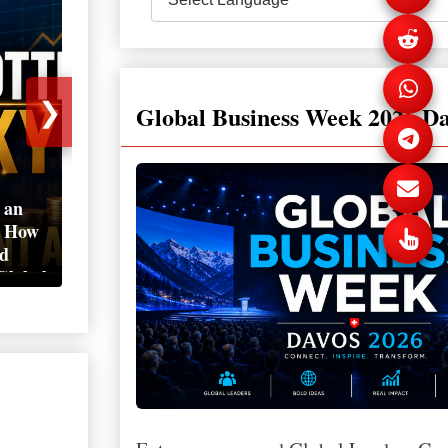
❯
Global Business Week 2026 D
 an
Irina Selevestru
FIFA Abandon
: How
Presents Moldova's
Controversial 
id
Investment Potential at
Investment Pla
Global
Global Business Week
Following Glob
Davos 2026
Backlash