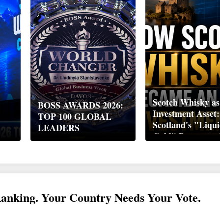
Scotch Whisky as
BOSS AWARDS 2026:
Investment Asset
TOP 100 GLOBAL
Scotland's "Liqu
LEADERS
Gold" Became a 
Wealth Strategy
Ranking. Your Country Needs Your Vote.