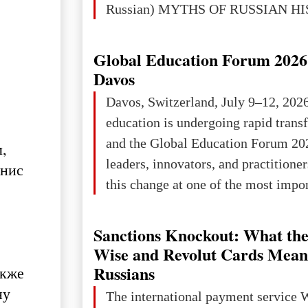
Russian) MYTHS OF RUSSIAN H
Ukraine has always been a separate,
powerful and developed state — one 
Global Education Forum 2026 
the territory of Europe to demonstra
Davos
of culture, statehood, political orga
Davos, Switzerland, July 9–12, 202
science and education. When Ukrai
education is undergoing rapid tran
Kyivan Rus — was flourishing politi
and the Global Education Forum 20
,
economical
leaders, innovators, and practitioner
енис
this change at one of the most impo
international platforms. After succe
in London, Glasgow, Istanbul, and t
Sanctions Knockout: What the
the forum returns to Davos to focus
Wise and Revolut Cards Mean
challenges and opportunities shapin
Russians
акже
the digital age.The Global Educati
ну
The international payment service 
held in Davos on 10 July a