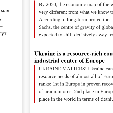
The summer culmination of the cele
By 2050, the economic map of the 
take place in Davos as part of the
 мая
very different from what we know t
Forum 2026, w
,
According to long-term projection
–
Sachs, the centre of gravity of glob
гут
expected to shift decisively away f
developed markets and towards eme
The Big Picture: Who Owns Global
Ukraine is a resource-rich co
In 2050 (in constant 2021 USD), gl
industrial center of Europe
projected to total about $227.9 trill
UKRAINE MATTERS! Ukraine can 
that pie is expected to be divided: 
resource needs of almost all of Eur
developed markets): $90.6 trill
ranks: 1st in Europe in proven reco
of uranium ores; 2nd place in Europ
place in the world in terms of titan
reserves; 2nd place in the world in 