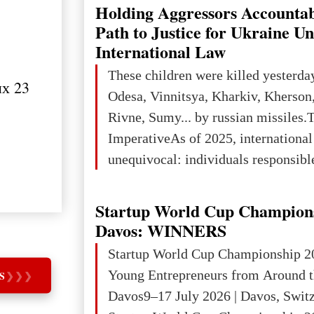
explored reserves of manganese ores
Holding Aggressors Accountab
tons, or 12% of the world's reserves
Path to Justice for Ukraine U
iron ore reserves in the world (30 bi
International Law
place in Europe in terms of mercury
These children were killed yesterda
их 23
3rd place in Europe (13
Odesa, Vinnitsya, Kharkiv, Kherson,
.
Rivne, Sumy... by russian missiles.
ImperativeAs of 2025, internationa
unequivocal: individuals responsibl
wars of aggression, perpetrating oc
targeting civilians face severe lega
Startup World Cup Champion
The atrocities committed in Ukraine
Davos: WINNERS
the deliberate killing of children, w
Startup World Cup Championship 2
and thousands of non-combatants – 
Young Entrepreneurs from Around t
S
❯
❯
❯
violations of
Davos9–17 July 2026 | Davos, Swit