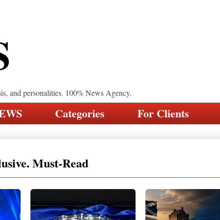
S
sis, and personalities. 100% News Agency.
NEWS
Categories
For Clients
lusive. Must-Read