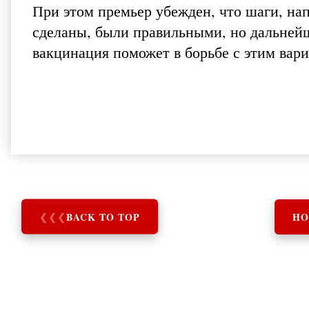
При этом премьер убежден, что шаги, на
сделаны, были правильными, но дальнейше
вакцинация поможет в борьбе с этим вар
❮
❮
❮
BACK TO TOP
HO