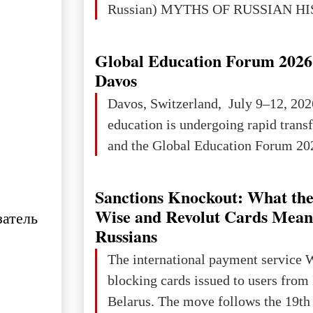
Russian) MYTHS OF RUSSIAN H
Ukraine has always been a separate,
powerful and developed state — one 
Global Education Forum 2026 
the territory of Europe to demonstra
Davos
of culture, statehood, political orga
Davos, Switzerland, July 9–12, 202
science and education. When Ukrai
education is undergoing rapid tran
Kyivan Rus — was flourishing politi
and the Global Education Forum 202
economical
Sanctions Knockout: What the
Wise and Revolut Cards Mean
затель
Russians
The international payment service 
blocking cards issued to users from
Belarus. The move follows the 19th