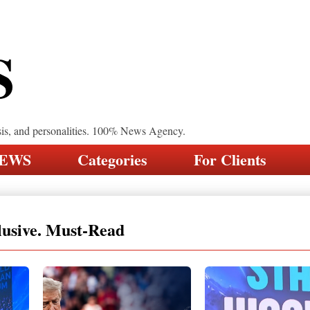
S
sis, and personalities. 100% News Agency.
NEWS
Categories
For Clients
lusive. Must-Read