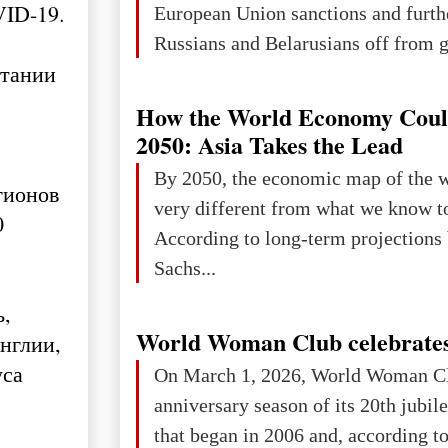
VID-19.
European Union sanctions and furth
Russians and Belarusians off from g
итании
services. Customers are already rec
notifications that their cards will b
How the World Economy Coul
unless they confirm that they are cit
2050: Asia Takes the Lead
residents of a country in the Euro
By 2050, the economic map of the 
гионов
Area (EEA) or Switzerland. What h
very different from what we know t
0
changed for its users The res
According to long-term projection
Sachs...
ь,
World Woman Club celebrates
нглии,
уса
On March 1, 2026, World Woman Cl
anniversary season of its 20th jubi
that began in 2006 and, according to 