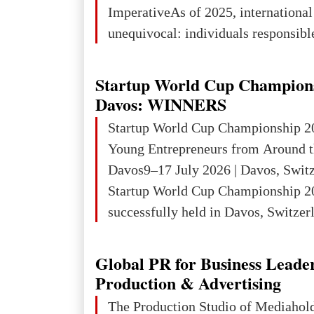
ImperativeAs of 2025, internationa
unequivocal: individuals responsibl
wars of aggression, perpetrating oc
targeting civilians face severe lega
Startup World Cup Champion
The atrocities committed in Ukraine
Davos: WINNERS
the deliberate killing of children, w
Startup World Cup Championship 2
and thousands of non-combatants – 
Young Entrepreneurs from Around t
violations of
Davos9–17 July 2026 | Davos, Swit
Startup World Cup Championship 2
successfully held in Davos, Switzerl
Global Business Week 2026, bringin
children, young people and adults w
Global PR for Business Leade
ambition to transform innovative ide
Production & Advertising
businesses.The Championship beca
The Production Studio of Mediaho