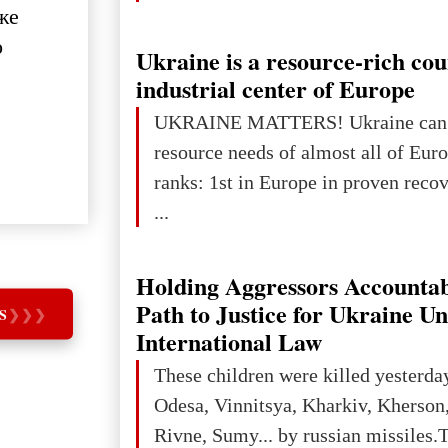
же
о
Ukraine is a resource-rich co
industrial center of Europe
UKRAINE MATTERS! Ukraine can 
resource needs of almost all of Europe! Uk
ranks: 1st in Europe in proven reco
...
Holding Aggressors Accountab
Path to Justice for Ukraine U
S
❯
❯
❯
International Law
These children were killed yesterda
Odesa, Vinnitsya, Kharkiv, Kherson,
Rivne, Sumy... by russian missiles.