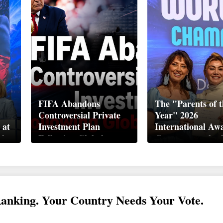
FIFA Abandons
The "Parents of t
Controversial Private
Year" 2026
 at
Investment Plan
International Aw
ek
Following Global
Ceremony took pl
Backlash
Davos
Ranking. Your Country Needs Your Vote.