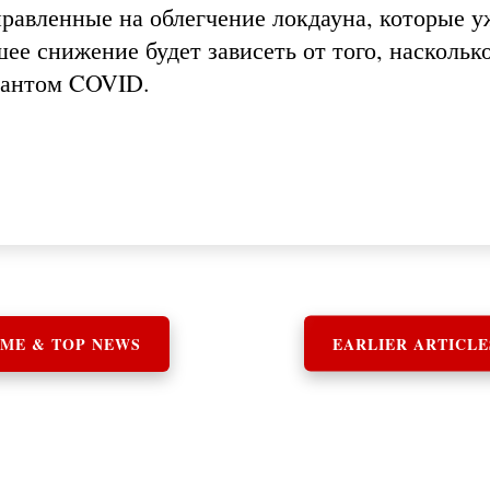
правленные на облегчение локдауна, которые у
е снижение будет зависеть от того, наскольк
иантом COVID.
ME & TOP NEWS
EARLIER ARTICLE