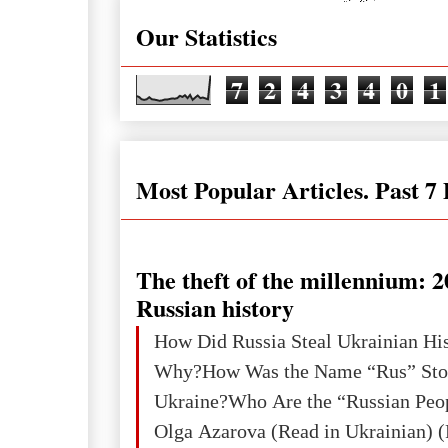
Our Statistics
7
2
4
3
4
0
1
Most Popular Articles. Past 7
The theft of the millennium: 2
Russian history
How Did Russia Steal Ukrainian Hi
Why?How Was the Name “Rus” Sto
Ukraine?Who Are the “Russian Peo
Olga Azarova (Read in Ukrainian) (