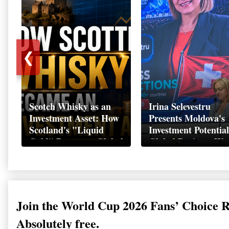
❮
Scotch Whisky as an
Irina Selevestru
Investment Asset: How
Presents Moldova's
Scotland's "Liquid
Investment Potential
Gold" Became a Global
Global Business We
Wealth Strategy
Davos 2026
Join the World Cup 2026 Fans’ Choice 
Absolutely free.