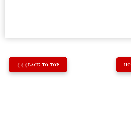
❮
❮
❮
BACK TO TOP
HO