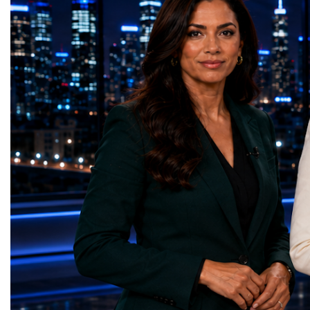
times more collision data than the version of
LeadershipThroughout ni
the LHC that enabled the discovery of the
hundreds of entrepreneur
Higgs boson.For those who have worked
educators, startup founde
on the project for many years, the shutdown
executives, innovators, 
represents far more than a technical pause.
representatives, and busi
It is the transition between two generations
gathered in Davos to part
of particle physics.My involvement in the
the most comprehensive 
High-Luminosity programme began before
business programmes of 
the Higgs boson was discovered in 2012.
Business Week united mu
Over almost two decades, I have had the
events under one global 
opportunity to contribute to the
including:World Busine
development of the upgraded collider
World Cup Champions
through work in both the United States and
ForumGlobal Education
the United Kingdom.In the US, I served as
Country Night & Parade
upgrade coordinator for the Compact Muon
100 World Changers Aw
Solenoid, known as CMS, one of the
Business CampBusiness
principal experiments operating at the LHC.
International Partnershi
CMS is positioned around one of the
event addressed a differ
locations where two proton beams collide.
modern entrepreneurship
Its vast and highly sophisticated detector
to one common objective
records the particles produced in those
international cooperatio
collisions, allowing physicists to reconstruct
innovation, education, l
and analyse what occurred.My role
business diplomacy.Twe