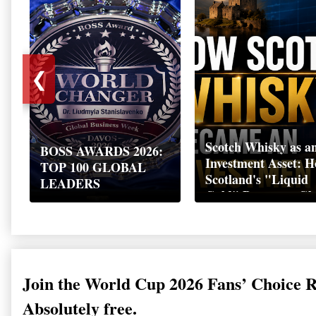
❮
Scotch Whisky as a
BOSS AWARDS 2026:
Investment Asset: 
TOP 100 GLOBAL
Scotland's "Liquid
LEADERS
Gold" Became a Gl
Wealth Strategy
Join the World Cup 2026 Fans’ Choice 
Absolutely free.