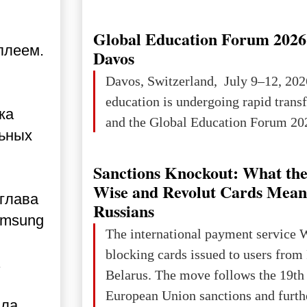
Ukraine has always been a separate,
powerful and developed state — one 
Global Education Forum 2026 
плеем.
the territory of Europe to demonstra
Davos
of culture, statehood, political orga
Davos, Switzerland, July 9–12, 202
science and education. When Ukrai
education is undergoing rapid tran
Kyivan Rus — was flourishing politi
ка
and the Global Education Forum 202
economical
льных
Sanctions Knockout: What the
Wise and Revolut Cards Mean
 глава
Russians
amsung
The international payment service 
blocking cards issued to users from
.
Belarus. The move follows the 19th
European Union sanctions and furth
ыла