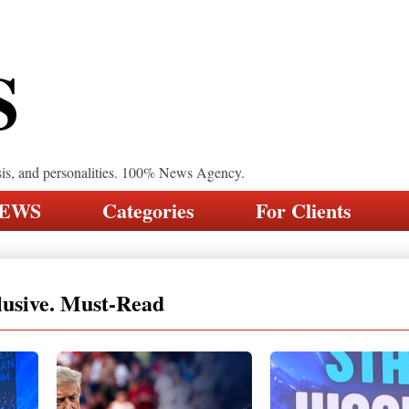
S
sis, and personalities. 100% News Agency.
NEWS
Categories
For Clients
lusive. Must-Read