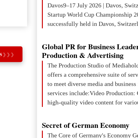
violations of
Davos9–17 July 2026 | Davos, Swit
Startup World Cup Championship 2
successfully held in Davos, Switzerl
Global Business Week 2026, bringin
children, young people and adults w
Global PR for Business Leade
ambition to transform innovative ide
Production & Advertising
S
❯
❯
❯
businesses.The Championship beca
The Production Studio of Mediaho
international platform for the next 
offers a comprehensive suite of ser
entrepreneurs, innovators and busin
to meet diverse media and business
services include:Video Production: 
high-quality video content for vari
and purposes.Graphic Design: Deve
visual materials, including brandin
Secret of German Economy
marketing collateral.Brand Book D
The Core of Germany's Economy Germany is often