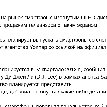
 на рынок смартфон с изогнутым OLED-дис
к продажам телевизора с таким экраном.
ics планирует выпускать смартфоны со слег
т агентство Yonhap со ссылкой на официа
планируется в IV квартале 2013 г., сообщил
у Ди Джей Ли (D.J. Lee) в рамках анонса S
ство планируется представить
е, добавил он, опустив какие-либо детали
ны смартфоны, передняя панель которых б