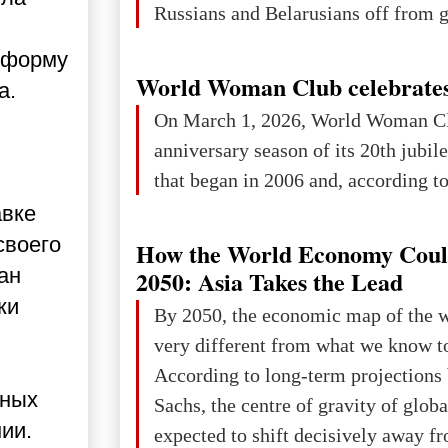
Russians and Belarusians off from g
services. Customers are already rec
я форму
notifications that their cards will b
World Woman Club celebrates
а.
unless they confirm that they are cit
On March 1, 2026, World Woman Cl
residents of a country in the Euro
anniversary season of its 20th jubi
Area (EEA) or Switzerland. What h
that began in 2006 and, according to 
changed for its users The res
авке
своего
How the World Economy Coul
ан
2050: Asia Takes the Lead
ки
By 2050, the economic map of the 
very different from what we know t
According to long-term projection
иных
Sachs, the centre of gravity of glob
ии.
expected to shift decisively away f