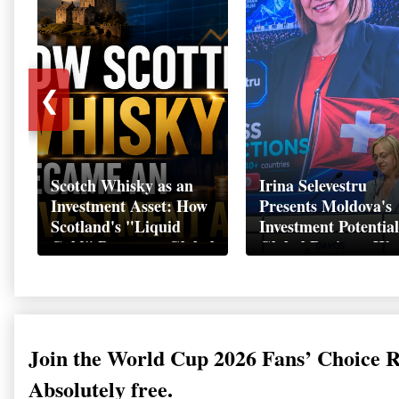
❮
Scotch Whisky as an
Irina Selevestru
Investment Asset: How
Presents Moldova's
Scotland's "Liquid
Investment Potential
Gold" Became a Global
Global Business We
Wealth Strategy
Davos 2026
Join the World Cup 2026 Fans’ Choice 
Absolutely free.