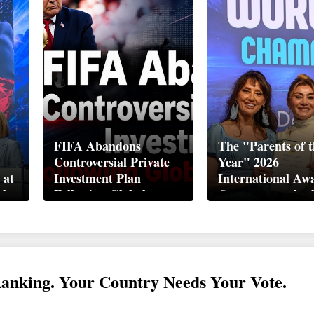
FIFA Abandons
The "Parents of t
Controversial Private
Year" 2026
 at
Investment Plan
International Aw
ek
Following Global
Ceremony took pl
Backlash
Davos
Ranking. Your Country Needs Your Vote.