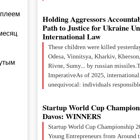
developed markets and towards eme
сплеем
The Big Picture: Who Owns Global
Holding Aggressors Accountab
In 2050 (in constant 2021 USD), gl
Path to Justice for Ukraine U
 месяц
projected to total about $227.9 trill
International Law
that pie is expected to be divided: 
These children were killed yesterda
developed markets): $90.6 trill
Odesa, Vinnitsya, Kharkiv, Kherson,
нутым
Rivne, Sumy... by russian missiles.
ImperativeAs of 2025, internationa
unequivocal: individuals responsibl
wars of aggression, perpetrating oc
targeting civilians face severe lega
Startup World Cup Champion
The atrocities committed in Ukraine
Davos: WINNERS
the deliberate killing of children, w
Startup World Cup Championship 2
and thousands of non-combatants – 
Young Entrepreneurs from Around t