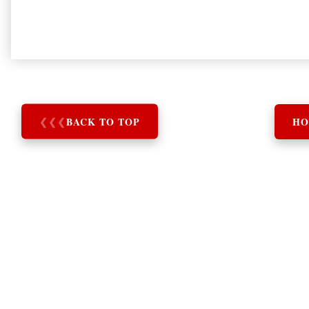
❮
❮
❮
BACK TO TOP
HO