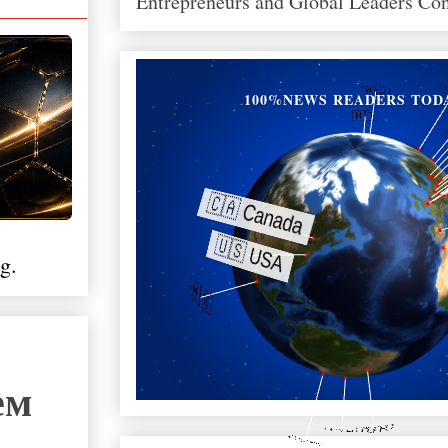
Entrepreneurs and Global Leaders Co
100%NEWS READERS TOD
g.
ем