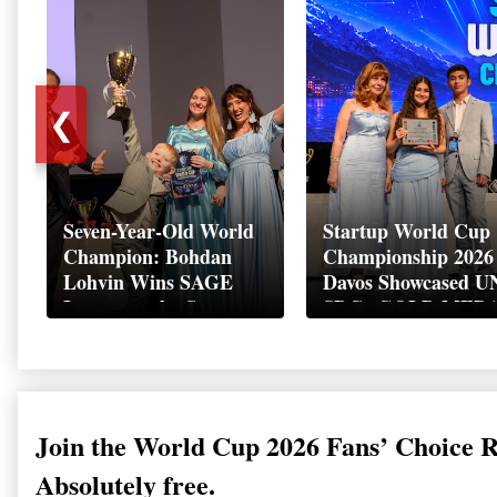
❮
Seven-Year-Old World
Startup World Cup
Champion: Bohdan
Championship 2026 
Lohvin Wins SAGE
Davos Showcased U
League at the Startup
SDGs GOLD MED
World Cup
2026
Championship
Join the World Cup 2026 Fans’ Choice 
Absolutely free.