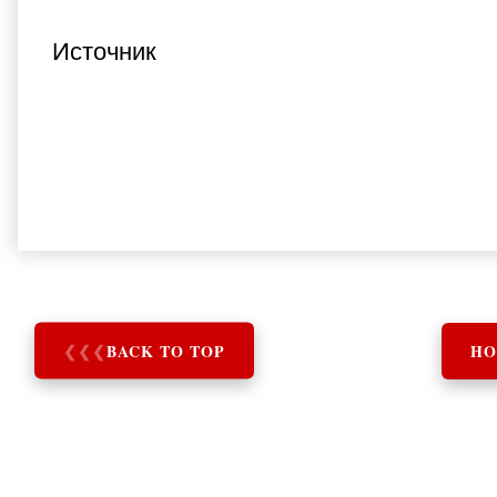
Источник
❮
❮
❮
BACK TO TOP
HO