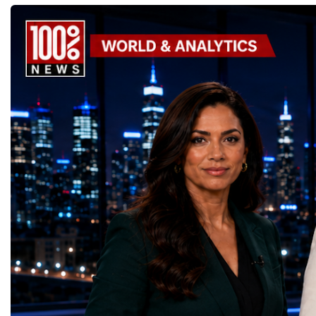
United Nations Sustainable Development
leaders. It united partic
Goals (SDGs).This year, 17 outstanding
only dreaming about the 
projects received Special United Nations
actively creating it thro
Awards, recognising innovative solutions
entrepreneurship, techno
that directly contribute to achieving the
social innovation.Young 
world's most important development
startup projects, develop
priorities.The 17 UN Sustainable
thinking, tested their ide
Development Goal AwardsNo Poverty —
international audience a
GreenShare Global (Pakistan)Zero Hunger
build sustainable compan
— Smart Snacks / GOAL CRASHERS
generating value, creatin
(Turkmenistan)Good Health and Well-being
investment and contribut
— Dental Calm Box (Ukraine)Quality
economic growth.Globa
Education — Young Traders
2026 and the Startup W
(Ukraine)Gender Equality — NeuroLead
Championship welcomed
Educational (Poland)Clean Water and
investors, policymakers,
Sanitation — Ash Aura
owners, corporate leader
(Azerbaijan)Affordable and Clean Energy
innovators, youth entrep
— Choco Bricks (Azerbaijan)Decent Work
business delegations fr
and Economic Growth — SkillSwap
countries.Participants ar
(United Kingdom)Industry, Innovation and
Switzerland, the Unite
Infrastructure — Beatrice Bridal Online
Germany, the United Sta
(Ukraine)Reduced Inequalities — Uniquely
Azerbaijan, Turkmenista
Yours (South Africa)Sustainable Cities and
Australia, South Africa,