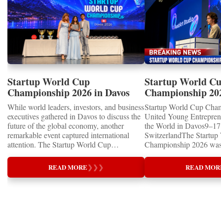
Startup World Cup
Startup World C
Championship 2026 in Davos
Championship 20
Showcased UN SDGs GOLD
WINNERS
While world leaders, investors, and business
Startup World Cup Cha
MEDALS 2026
executives gathered in Davos to discuss the
United Young Entrepre
future of the global economy, another
the World in Davos9–17 
remarkable event captured international
SwitzerlandThe Startup
attention. The Startup World Cup
Championship 2026 was 
Championship 2026 for Children and Youth
in Davos, Switzerland, a
proved that the entrepreneurs of tomorrow
Business Week 2026, bri
READ MORE
❯
❯
❯
READ MOR
are not waiting for the future—they are
children, young people a
already building it today.United Nations
shared ambition to trans
Special RecognitionEntrepreneurship
ideas into real businesse
Supporting the Sustainable Development
Championship became a
GoalsOne of the Championship's greatest
international platform fo
distinctions was its close alignment with the
of entrepreneurs, innova