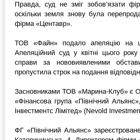
Правда, суд не зміг зобов’язати фі
оскільки земля знову була перепрод
фірма «Центавр».
ТОВ «Файн» подало апеляцію на це
Апеляційний суд у квітні цього рок
справи за нововиявленими обстав
пропустила строк на подання відповідн
Засновниками ТОВ «Марина-Клуб» є О
«Фінансова група «Північний Альянс»
Інвестментс Лімітед» (Nevold Investment
ФГ «Північний Альянс» зареєстрован
Катерининська, 4. Директором фірми