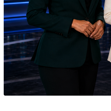
Communities — Business Impulse™
and many other countries
(Kazakhstan)Responsible Consumption and
diversity created a uniq
Production — Scrabmylius
cross-border cooperation
(Kazakhstan)Climate Action — Silque
diplomacy, knowledge e
(Azerbaijan)Life Below Water — Le Pass
development of new prof
(Azerbaijan)Life on Land — Growkit /
relationships. The Cham
Green Roots (Turkmenistan)Peace, Justice
demonstrated that entrep
and Strong Institutions — Two Sides
no age, nationality or g
(Ukraine)Partnerships for the Goals —
boundaries.Children, yo
Teens Club (Turkmenistan)Each award
adults worked within a s
symbolises far more than entrepreneurial
ecosystem in which idea
excellence. It confirms that young
according to their releva
innovators are already developing practical
social value, commercial
solutions aligned with humanity's shared
capacity for future dev
global priorities and capable of creating
to Real Startup Project
measurable positive impact.The Startup
Cup Championship was 
World Cup Championship 2026 was far
competition. It represent
more than an international competition. It
a long educational and e
became a living laboratory of the future—a
journey.Participants had
place where children's imagination met
markets, identified real
business discipline, where creativity merged
products and services, c
with technology, and where
models, tested their con
entrepreneurship became a force for solving
financial calculations a
global challenges.The level of
professional presentatio