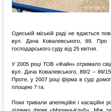
Одеській міській раді не вдається по
вул. Дача Ковалевського, 89. Про 
господарського суду від 25 квітня.
У 2005 році ТОВ «Файн» отримало свід
вул. Дача Ковалевського, 89/2 – 89/15
Проте, у 2007 році фірма в суді домо
площею 7 га.
Поки тривали апеляційні і касаційні 
ділянку фірмі «Марина-Клуб». Між т