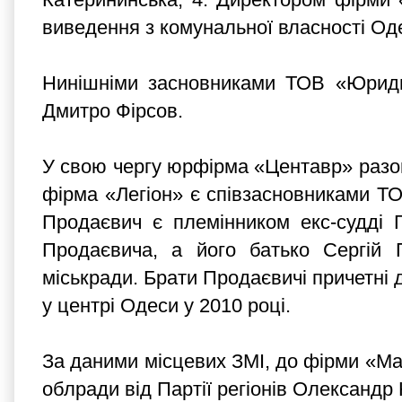
виведення з комунальної власності Од
Нинішніми засновниками ТОВ «Юриди
Дмитро Фірсов.
У свою чергу юрфірма «Центавр» разо
фірма «Легіон» є співзасновниками Т
Продаєвич є племінником екс-судді 
Продаєвича, а його батько Сергій 
міськради. Брати Продаєвичі причетні 
у центрі Одеси у 2010 році.
За даними місцевих ЗМІ, до фірми «Ма
облради від Партії регіонів Олександр