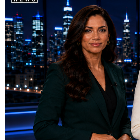
world's most important development
startup projects, develop
priorities.The 17 UN Sustainable
thinking, tested their ide
Development Goal AwardsNo Poverty —
international audience a
GreenShare Global (Pakistan)Zero Hunger
build sustainable compan
— Smart Snacks / GOAL CRASHERS
generating value, creatin
(Turkmenistan)Good Health and Well-being
investment and contribut
— Dental Calm Box (Ukraine)Quality
economic growth.Globa
Education — Young Traders
2026 and the Startup W
(Ukraine)Gender Equality — NeuroLead
Championship welcomed
Educational (Poland)Clean Water and
investors, policymakers,
Sanitation — Ash Aura
owners, corporate leader
(Azerbaijan)Affordable and Clean Energy
innovators, youth entrep
— Choco Bricks (Azerbaijan)Decent Work
business delegations fr
and Economic Growth — SkillSwap
countries.Participants ar
(United Kingdom)Industry, Innovation and
Switzerland, the Unite
Infrastructure — Beatrice Bridal Online
Germany, the United Sta
(Ukraine)Reduced Inequalities — Uniquely
Azerbaijan, Turkmenista
Yours (South Africa)Sustainable Cities and
Australia, South Africa,
Communities — Business Impulse™
and many other countries
(Kazakhstan)Responsible Consumption and
diversity created a uniq
Production — Scrabmylius
cross-border cooperation
(Kazakhstan)Climate Action — Silque
diplomacy, knowledge e
(Azerbaijan)Life Below Water — Le Pass
development of new prof
(Azerbaijan)Life on Land — Growkit /
relationships. The Cham