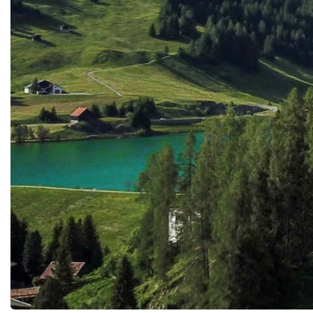
mentoring, creativity, emotional support,
and developing higher-order thinking rather
than repetitive administrative tasks.Rather
than replacing educators, AI can amplify
their impact.Expanding Access to Quality
EducationOne of AI's greatest promises lies
in its ability to democratise
education.Millions of children and adults
around the world continue to face barriers
caused by geography, economic inequality,
disability, conflict, or limited educational
infrastructure.Artificial intelligence offers
opportunities to overcome many of these
obstacles.AI-powered translation tools
reduce language barriers.Adaptive learning
platforms support students with different
abilities.Virtual tutors provide assistance
regardless of location.Digital assessment
systems offer continuous feedback even in
remote communities.These innovations
create possibilities for extending high-
quality education to learners who have
historically been underserved.If
implemented equitably, AI can become a