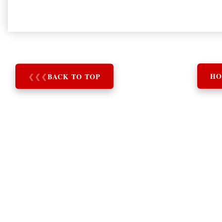
❮
❮
❮
BACK TO TOP
HO