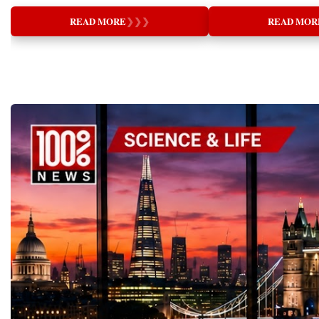
of CambridgeHonorary Doctor, Universities
and Nurturing (supporti
developing his third star
Championship:⭐️ Facebo
of Oxford and HarvardThe Greatest
are necessary for genuin
academic year. The Fami
https://www.facebook.
READ MORE
❯
❯
❯
READ MOR
Transformation Since the Industrial
thinking leads to better 
Champion Behind every 
p⭐️ Instagram:
RevolutionEvery generation experiences
relationships, and health
entrepreneur stands a fam
@startupworldcupchamp
technological breakthroughs that redefine
communities.Great educa
possibility. Bohdan's mo
LinkedIn:
society. The printing press democratized
who know the most, but 
Lohvin, has supported ev
https://www.linkedin.co
knowledge, electricity transformed industry,
most.My presentation ex
entrepreneurial journey,
world-cup-championship⭐
and the internet connected humanity on an
profound question: What
creativity and giving hi
startupworldcup.biz#Gl
unprecedented scale. Today, Artificial
Rather than beginning w
turn ideas into reality. "
#GlobalBusinessWeek2
Intelligence (AI) represents another historic
systems or teaching meth
is not to tell children wh
upChampionship
turning point—one whose impact may
audience to reconsider t
to help them discover wh
#YouthEntrepreneurship
surpass all previous technological
word itself.The English
capable of achieving." 
#YoungInnovators #Da
revolutions.Nowhere is this transformation
comes from the Latin w
has helped Bohdan trans
more significant than in education.Schools
means "to lead out." Thi
into innovation and drea
and universities are no longer preparing
education is not merely a
impact.As Bohdan proudl
students for a stable labour market where
knowledge into someone's
mission—to help childre
professions remain unchanged for decades.
is about discovering, de
understand each other."
Instead, they must equip learners for a
bringing forth the unique
remarkable achievements,
future characterized by continuous
already exists within eve
mission is only just begi
technological disruption, lifelong learning,
explored the Chinese un
and rapid adaptation. As AI reshapes every
education through the t
sector of the global economy, education
teach) and 育 (to nurture
faces a defining question:Will technology
provides direction and g
merely automate learning, or will it elevate
nurturing creates the en