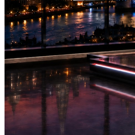
human potential?The answer depends not
people can naturally gr
on artificial intelligence itself, but on the
education requires both.
values that guide its development and
perspective, education b
application.Education Has Always Been
we think. Better thinking
More Than KnowledgeEducation has never
decisions; better decisio
been simply about transferring information
relationships; and strong
from one generation to another.Its deeper
create healthier communit
purpose is to shape responsible citizens,
education extends far b
ethical leaders, innovative thinkers, and
and becomes a force tha
compassionate human beings.The most
society.During the presen
successful education systems cultivate
participants to reflect o
qualities that extend beyond academic
recognized something sp
achievement. They develop critical thinking,
inspired them to learn. T
emotional intelligence, creativity, integrity,
reminded us that the pe
cultural understanding, collaboration, and
us most are often those 
the ability to solve complex problems.These
potential before they att
human capabilities remain essential in an
us.Ultimately, I believe t
age increasingly influenced by intelligent
about changing people in
machines.While AI can process vast
is about helping each pe
amounts of information within seconds, it
best within themselves.T
cannot replace wisdom, empathy, ethical
educators are not those
judgement, or the ability to inspire
—they are those who se
others.These remain uniquely human
person carries possibiliti
strengths.Education must therefore continue
discovered. May we lear