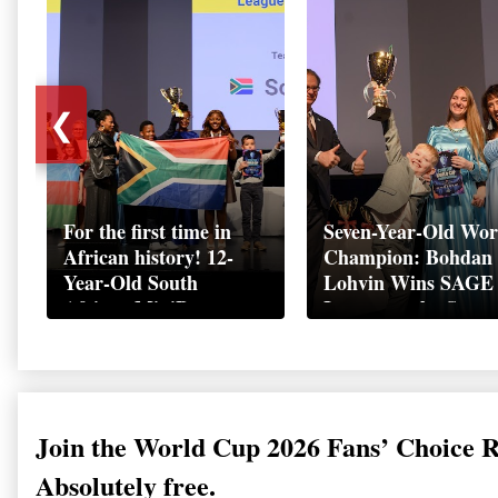
❮
For the first time in
Seven-Year-Old Wor
African history! 12-
Champion: Bohdan
Year-Old South
Lohvin Wins SAGE
African MiniBoss
League at the Start
Student Makes History
World Cup
as Startup World Cup
Championship
Champion in
Switzerland
Join the World Cup 2026 Fans’ Choice 
Absolutely free.