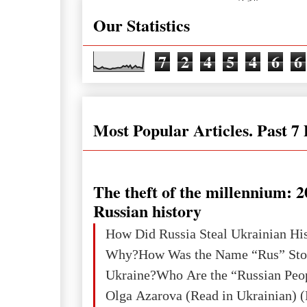
Our Statistics
7
2
4
5
4
6
6
Most Popular Articles. Past 7
The theft of the millennium: 2
Russian history
How Did Russia Steal Ukrainian Hi
Why?How Was the Name “Rus” Sto
Ukraine?Who Are the “Russian Peo
Olga Azarova (Read in Ukrainian) (