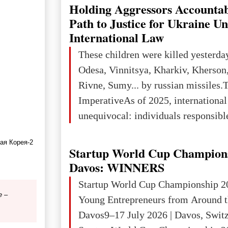
explored reserves of manganese ores
Holding Aggressors Accountab
tons, or 12% of the world's reserves
Path to Justice for Ukraine U
iron ore reserves in the world (30 bi
International Law
place in Europe in terms of mercury
These children were killed yesterda
3rd place in Europe (13
Odesa, Vinnitsya, Kharkiv, Kherson,
Rivne, Sumy... by russian missiles.
ImperativeAs of 2025, internationa
unequivocal: individuals responsibl
wars of aggression, perpetrating oc
ая Корея-2
targeting civilians face severe lega
Startup World Cup Champion
The atrocities committed in Ukraine
Davos: WINNERS
the deliberate killing of children, w
Startup World Cup Championship 2
and thousands of non-combatants – 
е –
Young Entrepreneurs from Around t
violations of
Davos9–17 July 2026 | Davos, Swit