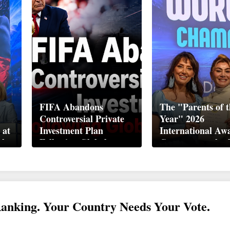
FIFA Abandons
The "Parents of t
Controversial Private
Year" 2026
 at
Investment Plan
International Aw
ek
Following Global
Ceremony took pl
Backlash
Davos
Ranking. Your Country Needs Your Vote.