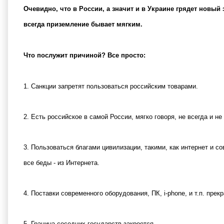
Очевидно, что в России, а значит и в Украине грядет новый
всегда приземление бывает мягким.
Что послужит причиной? Все просто:
1. Санкции запретят пользоваться российским товарами.
2. Есть российское в самой России, мягко говоря, не всегда и н
3. Пользоваться благами цивилизации, такими, как интернет и с
все беды - из Интернета.
4. Поставки современного оборудования, ПК, i-phone, и т.п. прек
5. Граница соседних государств закроется.