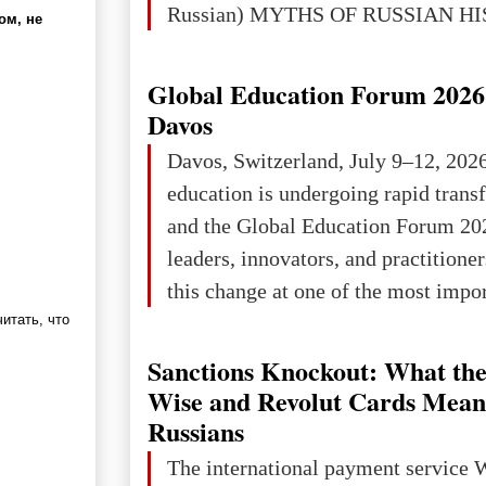
Russian) MYTHS OF RUSSIAN H
ом, не
Ukraine has always been a separate,
powerful and developed state — one 
Global Education Forum 2026 
the territory of Europe to demonstra
Davos
of culture, statehood, political orga
Davos, Switzerland, July 9–12, 202
science and education. When Ukrai
education is undergoing rapid tran
Kyivan Rus — was flourishing politi
and the Global Education Forum 20
economical
leaders, innovators, and practitioner
this change at one of the most impo
international platforms. After succe
итать, что
in London, Glasgow, Istanbul, and t
Sanctions Knockout: What the
the forum returns to Davos to focus
Wise and Revolut Cards Mean
challenges and opportunities shapin
Russians
the digital age.The Global Educati
The international payment service 
held in Davos on 10 July a