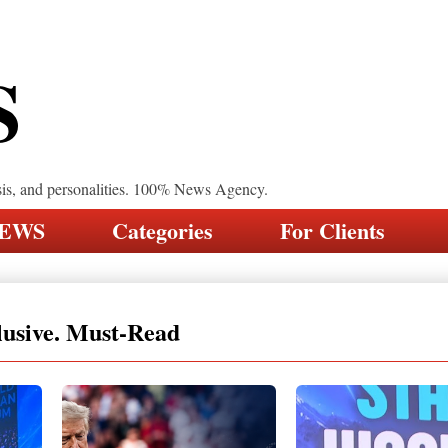
S
sis, and personalities. 100% News Agency.
NEWS
Categories
For Clients
lusive. Must-Read