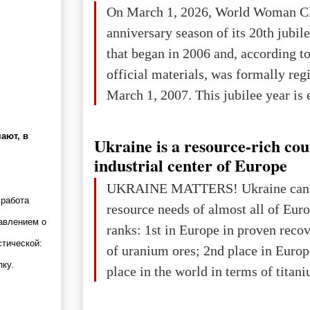
On March 1, 2026, World Woman Cl
projected to total about $227.9 trill
anniversary season of its 20th jubi
that pie is expected to be divided: 
that began in 2006 and, according to
developed markets): $90.6 trill
official materials, was formally reg
March 1, 2007. This jubilee year is 
as a single evening or one ceremonia
an entire international season of rec
ают, в
Ukraine is a resource-rich co
remembrance, and a renewed vision f
industrial center of Europe
The summer culmination of the cele
UKRAINE MATTERS! Ukraine can 
take place in Davos as part of the
 работа
resource needs of almost all of Eur
Forum 2026, w
тавлением о
ranks: 1st in Europe in proven reco
стической:
of uranium ores; 2nd place in Europ
пку.
place in the world in terms of titan
reserves; 2nd place in the world in 