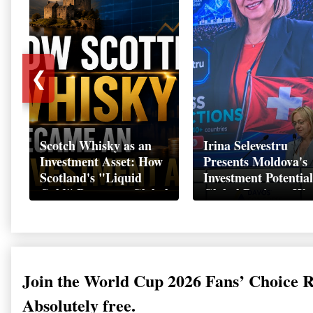
❮
Scotch Whisky as an
Irina Selevestru
Investment Asset: How
Presents Moldova's
Scotland's "Liquid
Investment Potential
Gold" Became a Global
Global Business We
Wealth Strategy
Davos 2026
Join the World Cup 2026 Fans’ Choice 
Absolutely free.