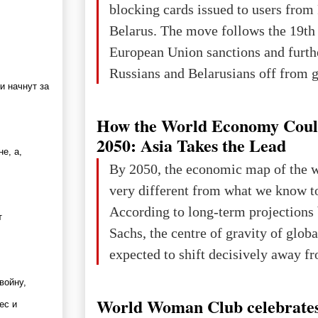
blocking cards issued to users from
Belarus. The move follows the 19th
European Union sanctions and furth
Russians and Belarusians off from g
и начнут за
services. Customers are already rec
notifications that their cards will b
How the World Economy Coul
unless they confirm that they are cit
2050: Asia Takes the Lead
е, а,
residents of a country in the Euro
By 2050, the economic map of the 
Area (EEA) or Switzerland. What h
very different from what we know t
changed for its users The res
According to long-term projection
т
Sachs, the centre of gravity of glob
expected to shift decisively away f
developed markets and towards eme
войну,
The Big Picture: Who Owns Global
World Woman Club celebrates
ес и
In 2050 (in constant 2021 USD), gl