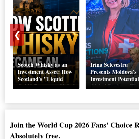
❮
Scotch Whisky as an
Irina Selevestru
Investment Asset: How
Presents Moldova's
Scotland's "Liquid
Investment Potential
Gold" Became a Global
Global Business We
Wealth Strategy
Davos 2026
Join the World Cup 2026 Fans’ Choice 
Absolutely free.