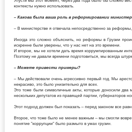
Упусти мы этот момент, через два года было бы сложно ве
контексты нужно использовать.
– Какова была ваша роль в реформировании министе
– В министерстве я отвечала непосредственно за реформы, 
Иногда это сложно объяснить, но реформы в Грузии прои
искренне были уверены, что у нас нет на это времени.
И второе, мы не хотели дать время коррумпированным инте
Поэтому не давали времени подготовиться, мы всегда штур
– Можете привести примеры?
– Мы действовали очень агрессивно первый год. Мы аресто
некрасиво, это было унизительно для всех.
Это тоже были символичные акты, которые доносили два ме
нескольких депутатов из правящей партии, губернаторов но
Этот подход должен был показать – перед законом все равн
Второе, что тоже было не менее важным – мы смогли воврем
понятие "коррупции" было размыто в умах грузин.