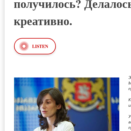
получилось? Делалось
креативно.
LISTEN
Э
М
п
К
и
У
а
п