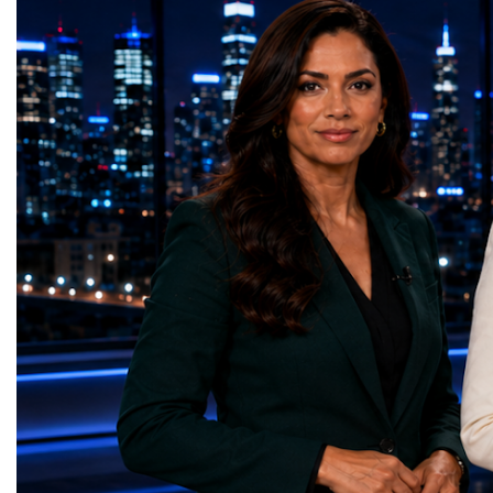
HL-LHC. The upgraded accelerator is
future of global entrepre
expected to generate approximately seven
designed.A Week of Glo
times more collision data than the version of
LeadershipThroughout ni
the LHC that enabled the discovery of the
hundreds of entrepreneur
Higgs boson.For those who have worked
educators, startup founde
on the project for many years, the shutdown
executives, innovators, 
represents far more than a technical pause.
representatives, and busi
It is the transition between two generations
gathered in Davos to part
of particle physics.My involvement in the
the most comprehensive 
High-Luminosity programme began before
business programmes of 
the Higgs boson was discovered in 2012.
Business Week united mu
Over almost two decades, I have had the
events under one global 
opportunity to contribute to the
including:World Busine
development of the upgraded collider
World Cup Champions
through work in both the United States and
ForumGlobal Education
the United Kingdom.In the US, I served as
Country Night & Parade
upgrade coordinator for the Compact Muon
100 World Changers Aw
Solenoid, known as CMS, one of the
Business CampBusiness
principal experiments operating at the LHC.
International Partnershi
CMS is positioned around one of the
event addressed a differ
locations where two proton beams collide.
modern entrepreneurship
Its vast and highly sophisticated detector
to one common objective
records the particles produced in those
international cooperatio
collisions, allowing physicists to reconstruct
innovation, education, l