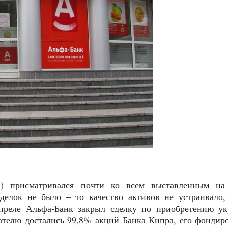
а) присматривался почти ко всем выставленным на
делок не было – то качество активов не устраивало,
апреле Альфа‑Банк закрыл сделку по приобретению ук
пателю достались 99,8% акций Банка Кипра, его фондир