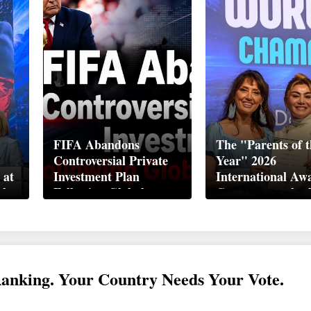
FIFA Abandons
The "Parents of t
Controversial Private
Year" 2026
 at
Investment Plan
International Aw
ek
Following Global
Ceremony took pl
Backlash
Davos
Ranking. Your Country Needs Your Vote.