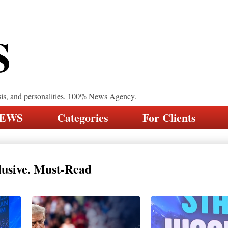
S
sis, and personalities. 100% News Agency.
NEWS
Categories
For Clients
lusive. Must-Read