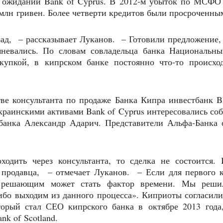
 ожиданий Bank of Cyprus. В 2012‑м убыток по МСФО
 млн гривен. Более четверти кредитов были просроченны
зад, – рассказывает Луканов. – Готовили предложение,
мневались. По словам совладельца банка Национальны
купкой, в кипрском банке постоянно что‑то происход
ве консультанта по продаже Банка Кипра инвестбанк Bl
раинскими активами Bank of Cyprus интересовались со
банка Александр Адарич. Представители Альфа‑Банка 
одить через консультанта, то сделка не состоится. 
и продавца, – отмечает Луканов. – Если для первого
о решающим может стать фактор времени. Мы реши
ибо выходим из данного процесса». Киприоты согласили
орый стал СЕО кипрского банка в октябре 2013 года,
nk of Scotland.