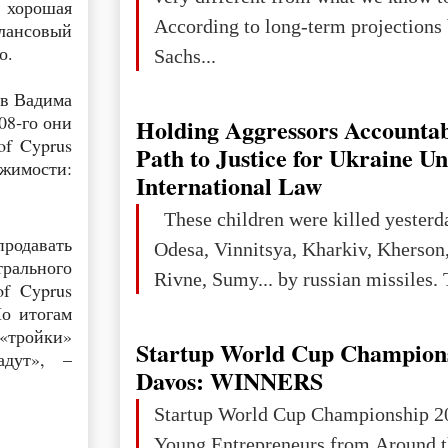
 хорошая
According to long-term projection
лансовый
о.
Sachs...
ев Вадима
08‑го они
Holding Aggressors Accountab
of Cyprus
Path to Justice for Ukraine U
ижимости:
International Law
These children were killed yesterd
продавать
Odesa, Vinnitsya, Kharkiv, Kherson,
рального
Rivne, Sumy... by russian missiles. 
f Cyprus
По итогам
«тройки»
Startup World Cup Champion
дадут», –
Davos: WINNERS
Startup World Cup Championship 2
Young Entrepreneurs from Around t