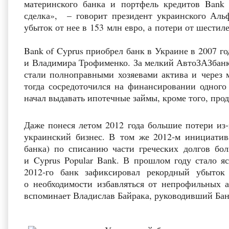
материнского банка и портфель кредитов Bank
сделка», – говорит президент украинского Ал
убыток от нее в 153 млн евро, а потери от шести
Bank of Cyprus приобрел банк в Украине в 2007 г
и Владимира Трофименко. За мелкий АвтоЗАЗбанк 
стали полноправными хозяевами актива и через 
тогда сосредоточился на финансировании одног
начал выдавать ипотечные займы, кроме того, про
Даже понеся летом 2012 года большие потери из‑
украинский бизнес. В том же 2012‑м инициати
банка) по списанию части греческих долгов бо
и Cyprus Popular Bank. В прошлом году стало я
2012‑го банк зафиксировал рекордный убыток
о необходимости избавляться от непрофильных а
вспоминает Владислав Байрака, руководивший Бан