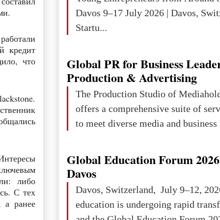
 составил
ми.
Davos 9–17 July 2026 | Davos, Swit
Startu...
 работали
й кредит
Global PR for Business Leade
ило, что
Production & Advertising
The Production Studio of Mediaho
ackstone.
offers a comprehensive suite of ser
бственник
общались
to meet diverse media and business 
Global Education Forum 2026 
Интересы
 ключевым
Davos
ли: либо
Davos, Switzerland, July 9–12, 202
сь. С тех
 а ранее
education is undergoing rapid tran
and the Global Education Forum 202