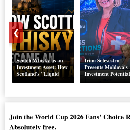
❮
Scotch Whisky as an
Irina Selevestru
Investment Asset: How
Presents Moldova's
Scotland's "Liquid
Investment Potential
Gold" Became a Global
Global Business We
Wealth Strategy
Davos 2026
Join the World Cup 2026 Fans’ Choice 
Absolutely free.