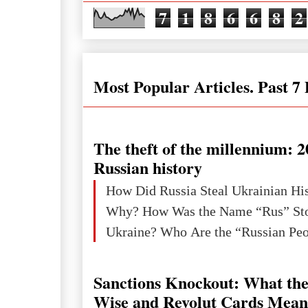
7
1
8
6
6
8
2
Most Popular Articles. Past 7
The theft of the millennium: 2
Russian history
How Did Russia Steal Ukrainian Hi
Why? How Was the Name “Rus” Sto
Sanctions Knockout: What the
Wise and Revolut Cards Mean