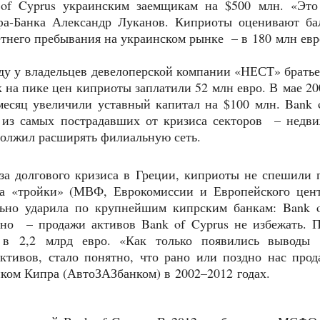
 of Cyprus украинским заемщикам на $500 млн. «Это
ьфа‑Банка Александр Луканов. Киприоты оценивают ба
летнего пребывания на украинском рынке – в 180 млн евр
оду у владельцев девелоперской компании «НЕСТ» брать
на пике цен киприоты заплатили 52 млн евро. В мае 20
месяц увеличили уставный капитал на $100 млн. Bank 
о из самых пострадавших от кризиса секторов – недв
должил расширять филиальную сеть.
за долгового кризиса в Греции, киприо­ты не спешили 
ва «тройки» (МВФ, Еврокомиссии и Европейского цент
льно ударила по крупнейшим кипрским банкам: Bank o
сно – продажи активов Bank of Cyprus не избежать. 
 в 2,2 млрд евро. «Как только появились выводы 
ктивов, стало понятно, что рано или поздно нас про
ком Кипра (АвтоЗАЗбанком) в 2002–2012 годах.