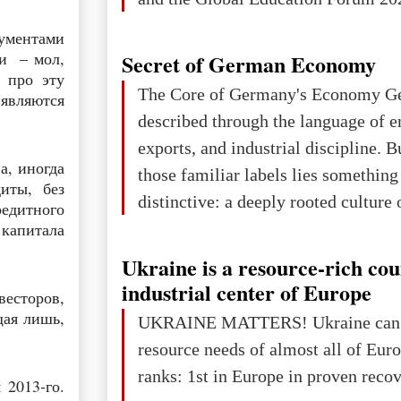
гументами
ти – мол,
Secret of German Economy
 про эту
The Core of Germany's Economy Ge
 являются
described through the language of e
exports, and industrial discipline. 
а, иногда
those familiar labels lies somethin
иты, без
distinctive: a deeply rooted culture 
редитного
business. In Germany, family firms 
 капитала
or a romantic leftover from an earli
Ukraine is a resource-rich co
the core of the economy. Depending
industrial center of Europe
есторов,
definition used, family-owned or fa
щая лишь,
UKRAINE MATTERS! Ukraine can 
companies account for roughly 86–9
resource needs of almost all of Europe! Uk
all German businesse
ranks: 1st in Europe in proven reco
 2013‑го.