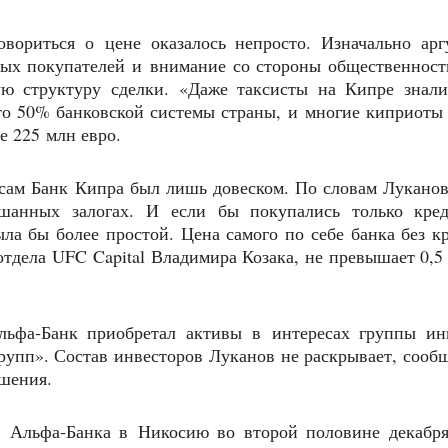
овориться о цене оказалось непросто. Изначально ар
ных покупателей и внимание со стороны общественнос
ую структуру сделки. «Даже таксисты на Кипре знали
то 50% банковской системы страны, и многие киприоты
е 225 млн евро.
сам Банк Кипра был лишь довеском. По словам Луканов
шанных залогах. И если бы покупались только кред
ла бы более простой. Цена самого по себе банка без к
тдела UFC Capital Владимира Козака, не превышает 0,5
льфа‑Банк приобретал активы в интересах группы инв
рупп». Состав инвесторов Луканов не раскрывает, сооб
шения.
ей Альфа‑Банка в Никосию во второй половине декабря