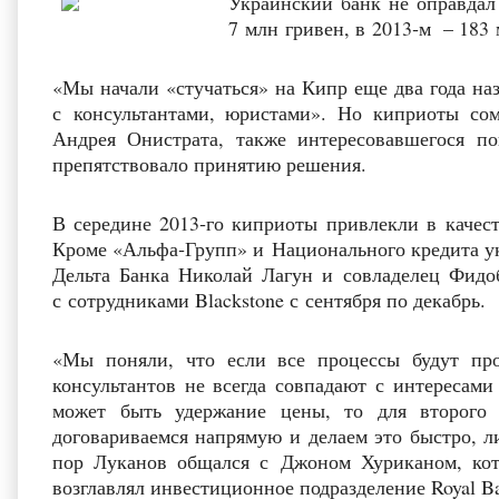
Украинский банк не оправдал
7 млн гривен, в 2013‑м – 183
«Мы начали «стучаться» на Кипр еще два года на
с консультантами, юристами». Но киприоты со
Андрея Онистрата, также интересовавшегося по
препятствовало принятию решения.
В середине 2013‑го киприоты привлекли в качест
Кроме «Альфа‑Групп» и Национального кредита ук
Дельта Банка Николай Лагун и совладелец Фидо
с сотрудниками Blackstone с сентября по декабрь.
«Мы поняли, что если все процессы будут прох
консультантов не всегда совпадают с интересам
может быть удержание цены, то для второг
договариваемся напрямую и делаем это быстро, л
пор Луканов общался с Джоном Хуриканом, кот
возглавлял инвестиционное подразделение Royal Ba