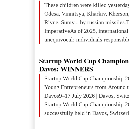
place in Europe in terms of mercury
These children were killed yesterda
3rd place in Europe (13
Odesa, Vinnitsya, Kharkiv, Kherson,
Rivne, Sumy... by russian missiles.
ImperativeAs of 2025, internationa
unequivocal: individuals responsibl
wars of aggression, perpetrating oc
targeting civilians face severe lega
Startup World Cup Champion
The atrocities committed in Ukraine
Davos: WINNERS
the deliberate killing of children, w
Startup World Cup Championship 2
and thousands of non-combatants – 
Young Entrepreneurs from Around t
violations of
Davos9–17 July 2026 | Davos, Swit
Startup World Cup Championship 2
successfully held in Davos, Switzerl
Global Business Week 2026, bringin