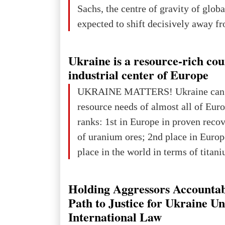
Sachs, the centre of gravity of glob
expected to shift decisively away f
developed markets and towards eme
The Big Picture: Who Owns Global
Ukraine is a resource-rich co
In 2050 (in constant 2021 USD), gl
industrial center of Europe
projected to total about $227.9 trill
UKRAINE MATTERS! Ukraine can 
that pie is expected to be divided: 
resource needs of almost all of Eur
developed markets): $90.6 trill
ranks: 1st in Europe in proven reco
of uranium ores; 2nd place in Europ
place in the world in terms of titan
reserves; 2nd place in the world in 
explored reserves of manganese ores
Holding Aggressors Accountab
tons, or 12% of the world's reserves
Path to Justice for Ukraine U
iron ore reserves in the world (30 bi
International Law