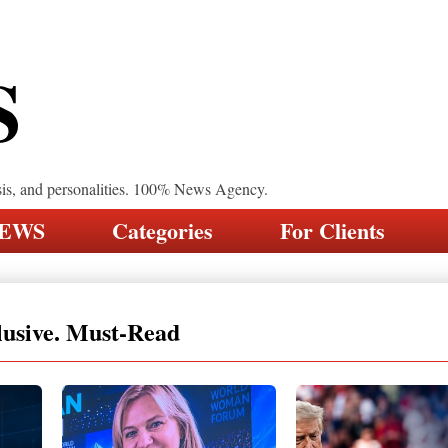
S
sis, and personalities. 100% News Agency.
NEWS
Categories
For Clients
lusive. Must-Read