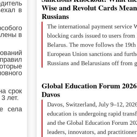
одитель
Wise and Revolut Cards Mean
ъехал в
Russians
The international payment service 
собого
влены в
blocking cards issued to users from
Belarus. The move follows the 19th
дований
European Union sanctions and furth
правил
Russians and Belarusians off from g
оторые
services. Customers are already rec
ловного
notifications that their cards will b
Global Education Forum 2026 
unless they confirm that they are cit
на срок
Davos
3 лет.
residents of a country in the Euro
Davos, Switzerland, July 9–12, 202
е села
Area (EEA) or Switzerland. What h
education is undergoing rapid tran
changed for its users The res
and the Global Education Forum 20
leaders, innovators, and practitioner