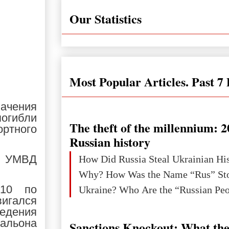
Our Statistics
Most Popular Articles. Past 7
ачения
погибли
The theft of the millennium: 2
ортного
Russian history
ы УМВД
How Did Russia Steal Ukrainian Hi
Why? How Was the Name “Rus” Sto
:10 по
игался
едения
тальона
Sanctions Knockout: What the