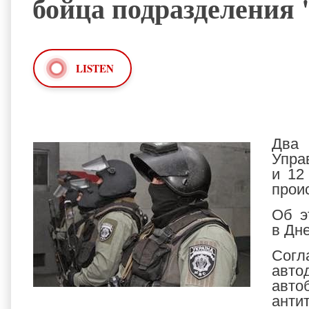
бойца подразделения
LISTEN
Два 
Упра
и 12
прои
Об э
в Дн
Сог
авто
авто
анти