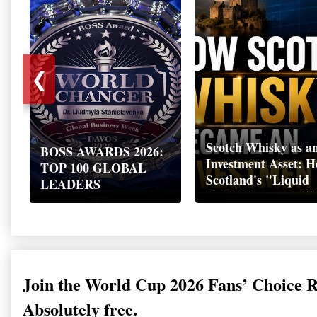
❮
Scotch Whisky as a
BOSS AWARDS 2026:
Investment Asset: 
TOP 100 GLOBAL
Scotland's "Liquid
LEADERS
Gold" Became a Gl
Wealth Strategy
Join the World Cup 2026 Fans’ Choice 
Absolutely free.