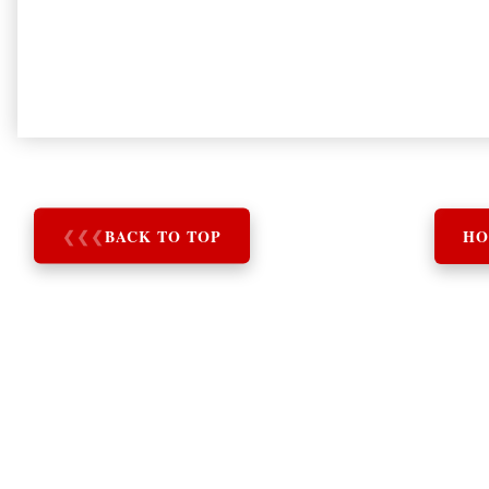
❮
❮
❮
BACK TO TOP
HO