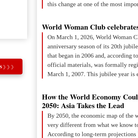
this change at one of the most impo
international platforms. After succe
in London, Glasgow, Istanbul, and t
World Woman Club celebrates
the forum returns to Davos to focus
On March 1, 2026, World Woman Cl
challenges and opportunities shapin
anniversary season of its 20th jubi
the digital age.The Global Educati
that began in 2006 and, according to
held in Davos on 10 July a
official materials, was formally reg
S
❯
❯
❯
March 1, 2007. This jubilee year is 
as a single evening or one ceremonia
an entire international season of rec
How the World Economy Coul
remembrance, and a renewed vision f
2050: Asia Takes the Lead
The summer culmination of the cele
By 2050, the economic map of the 
take place in Davos as part of the
very different from what we know t
Forum 2026, w
According to long-term projection