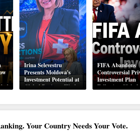
n
Irina Selevestru
FIFA Abandons
How
Presents Moldova's
Controversial Pri
Investment Potential at
Investment Plan
obal
Global Business Week
Following Global
Davos 2026
Backlash
Ranking. Your Country Needs Your Vote.