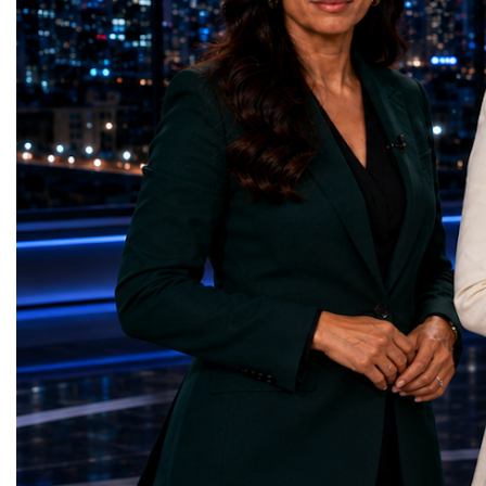
represents far more than a technical pause.
representatives, and busi
It is the transition between two generations
gathered in Davos to part
of particle physics.My involvement in the
the most comprehensive 
High-Luminosity programme began before
business programmes of 
the Higgs boson was discovered in 2012.
Business Week united mu
Over almost two decades, I have had the
events under one global 
opportunity to contribute to the
including:World Busine
development of the upgraded collider
World Cup Champions
through work in both the United States and
ForumGlobal Education
the United Kingdom.In the US, I served as
Country Night & Parade
upgrade coordinator for the Compact Muon
100 World Changers Aw
Solenoid, known as CMS, one of the
Business CampBusiness
principal experiments operating at the LHC.
International Partnershi
CMS is positioned around one of the
event addressed a differ
locations where two proton beams collide.
modern entrepreneurship
Its vast and highly sophisticated detector
to one common objective
records the particles produced in those
international cooperatio
collisions, allowing physicists to reconstruct
innovation, education, l
and analyse what occurred.My role
business diplomacy.Twe
involved helping to coordinate the
Industries. One Global 
international effort to prepare CMS for the
the defining characterist
much more demanding environment of the
Business Week 2026 was
High-Luminosity collider.Today, at Oxford,
diversity of industries
I work with Atlas, another major LHC
represented.Entrepreneu