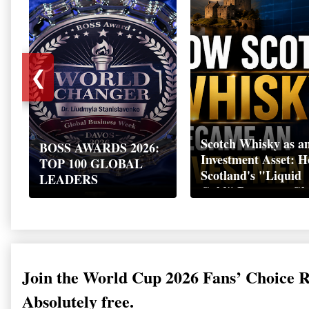
❮
Scotch Whisky as a
BOSS AWARDS 2026:
Investment Asset: 
TOP 100 GLOBAL
Scotland's "Liquid
LEADERS
Gold" Became a Gl
Wealth Strategy
Join the World Cup 2026 Fans’ Choice 
Absolutely free.