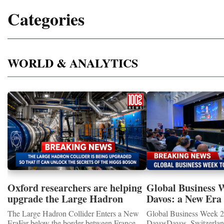
Categories
WORLD & ANALYTICS
Oxford researchers are helping
Global Business 
upgrade the Large Hadron
Davos: a New Era 
Collider for opportunity to
International Coo
The Large Hadron Collider Enters a New
Global Business Week 2
study the Higgs boson
EraFar below the border between France
DavosDavos, Switzerland