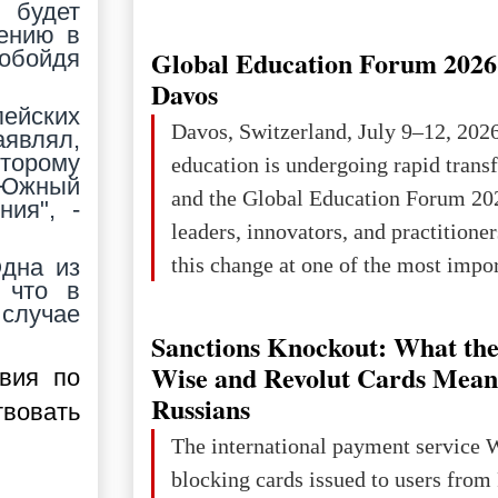
 будет
Ukraine has always been a separate,
вению в
powerful and developed state — one 
Global Education Forum 2026 
 обойдя
the territory of Europe to demonstra
Davos
of culture, statehood, political orga
ейских
Davos, Switzerland, July 9–12, 202
аявлял,
science and education. When Ukrai
оторому
education is undergoing rapid tran
Kyivan Rus — was flourishing politi
 "Южный
and the Global Education Forum 20
ния", -
economical
leaders, innovators, and practitioner
this change at one of the most impo
Одна из
 что в
international platforms. After succe
 случае
in London, Glasgow, Istanbul, and t
Sanctions Knockout: What the
the forum returns to Davos to focus
Wise and Revolut Cards Mean
твия по
challenges and opportunities shapin
Russians
вовать
the digital age.The Global Educati
The international payment service 
held in Davos on 10 July a
blocking cards issued to users from