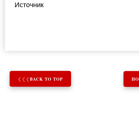
Источник
❮
❮
❮
BACK TO TOP
HO