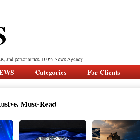
S
sis, and personalities. 100% News Agency.
NEWS
Categories
For Clients
lusive. Must-Read