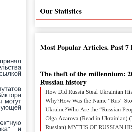
Our Statistics
Most Popular Articles. Past 7
 принял
льства
The theft of the millennium: 2
сылкой
Russian history
утатов
How Did Russia Steal Ukrainian Hi
иктора
Why?How Was the Name “Rus” Sto
ы могут
твующей
Ukraine?Who Are the “Russian Peo
Olga Azarova (Read in Ukrainian) (
оектную
Russian) MYTHS OF RUSSIAN H
ока" и