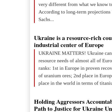
take place in Davos as part of the
very different from what we know t
Forum 2026, w
According to long-term projection
Sachs...
Ukraine is a resource-rich co
industrial center of Europe
UKRAINE MATTERS! Ukraine can 
resource needs of almost all of Eur
ranks: 1st in Europe in proven reco
of uranium ores; 2nd place in Europ
place in the world in terms of titan
reserves; 2nd place in the world in 
explored reserves of manganese ores
Holding Aggressors Accountab
tons, or 12% of the world's reserves
Path to Justice for Ukraine U