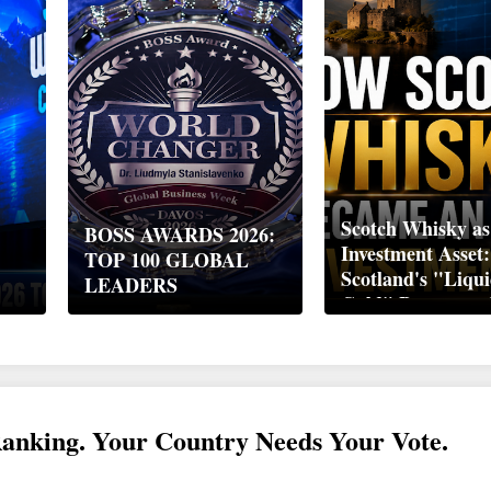
Scotch Whisky as
BOSS AWARDS 2026:
Investment Asset
TOP 100 GLOBAL
Scotland's "Liqu
LEADERS
Gold" Became a 
Wealth Strategy
Ranking. Your Country Needs Your Vote.