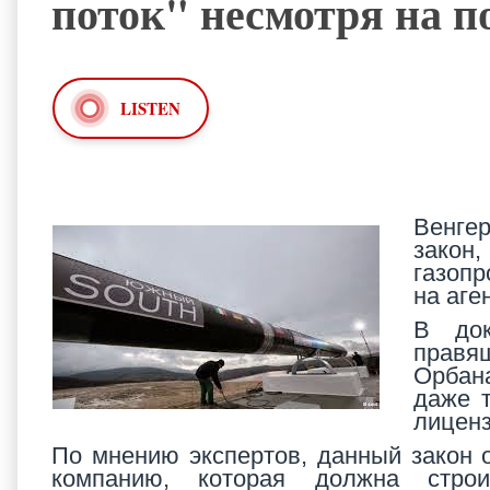
поток" несмотря на 
LISTEN
Венгер
зако
газопр
на аге
В док
правя
Орбана
даже 
лиценз
По мнению экспертов, данный закон 
компанию, которая должна строи