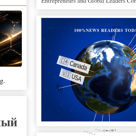
Entrepreneurs and Global Leaders Co
100%NEWS READERS TOD
g.
ный