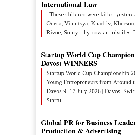
iron ore reserves in the world (30 bi
International Law
place in Europe in terms of mercury
These children were killed yesterd
3rd place in Europe (13
Odesa, Vinnitsya, Kharkiv, Kherson,
Rivne, Sumy... by russian missiles. 
Startup World Cup Champion
Davos: WINNERS
Startup World Cup Championship 2
Young Entrepreneurs from Around t
Davos 9–17 July 2026 | Davos, Swit
Startu...
Global PR for Business Leade
Production & Advertising