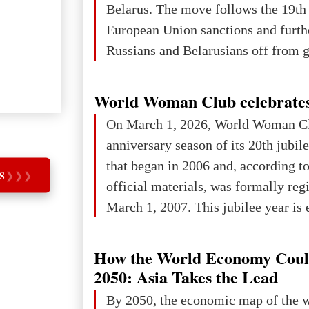
Belarus. The move follows the 19th
European Union sanctions and furth
Russians and Belarusians off from g
services. Customers are already rec
notifications that their cards will b
World Woman Club celebrates
unless they confirm that they are cit
On March 1, 2026, World Woman Cl
residents of a country in the Euro
anniversary season of its 20th jubi
Area (EEA) or Switzerland. What h
that began in 2006 and, according to
changed for its users The res
S
❯
❯
❯
official materials, was formally reg
March 1, 2007. This jubilee year is 
as a single evening or one ceremonia
an entire international season of rec
How the World Economy Coul
remembrance, and a renewed vision f
2050: Asia Takes the Lead
The summer culmination of the cele
By 2050, the economic map of the 