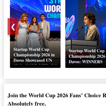
❮
Startup World Cup
Startup World Cup
Championship 2026 in
Championship 2026
Davos Showcased UN
Davos: WINNERS
SDGs GOLD MEDALS
2026
Join the World Cup 2026 Fans’ Choice 
Absolutely free.