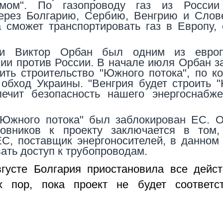
ромом". По газопроводу газ из России
через Болгарию, Сербию, Венгрию и Сло
 сможет транспортировать газ в Европу,
рии Виктор Орбан был одним из европ
ции против России. В начале июля Орбан з
ть строительство "Южного потока", по к
в обход Украины. "Венгрия будет строить
печит безопасность нашего энергоснабже
 "Южного потока" был заблокирован ЕС. 
новников к проекту заключается в том,
С, поставщик энергоносителей, в данном
вать доступ к трубопроводам.
вгусте Болгария приостановила все дейс
 пор, пока проект не будет соответст