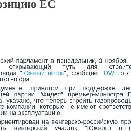
позицию ЕС
ский парламент в понедельник, 3 ноября,
н, открывающий путь для строите
овода "
Южный поток
", сообщает
DW
со с
нтство dpa.
ументе, принятом при поддержке деп
щей партии "Фидес" премьер-министра В
, указано, что теперь строить газопровод
те компании, которые не имеют соответс
ии на эксплуатацию.
ориентирован на венгерско-российскую пр
ть венгерский участок "Южного пот