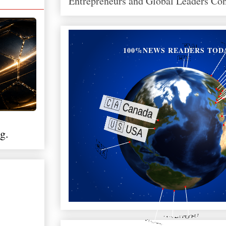
Entrepreneurs and Global Leaders Co
100%NEWS READERS TOD
g.