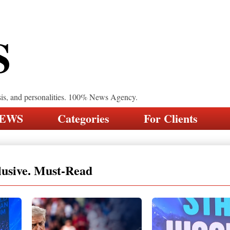
S
sis, and personalities. 100% News Agency.
NEWS
Categories
For Clients
lusive. Must-Read