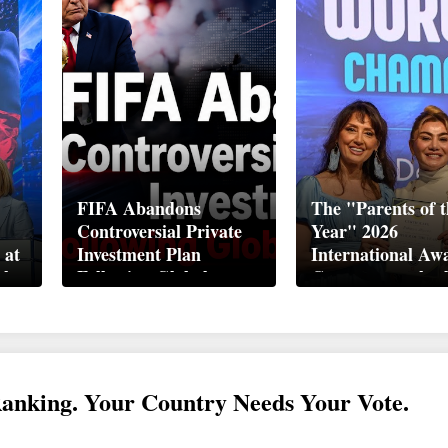
FIFA Abandons
The "Parents of t
Controversial Private
Year" 2026
 at
Investment Plan
International Aw
ek
Following Global
Ceremony took pl
Backlash
Davos
Ranking. Your Country Needs Your Vote.