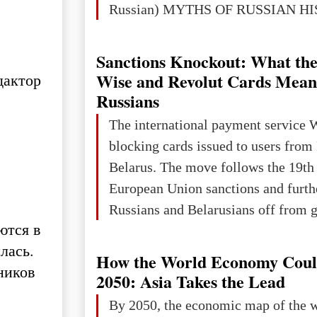
Russian) MYTHS OF RUSSIAN H
Ukraine has always been a separate,
powerful and developed state — one 
Sanctions Knockout: What the
the territory of Europe to demonstra
Wise and Revolut Cards Mean
дактор
of culture, statehood, political orga
Russians
science and education. When Ukrai
The international payment service 
Kyivan Rus — was flourishing politi
blocking cards issued to users from
economical
Belarus. The move follows the 19th
European Union sanctions and furth
Russians and Belarusians off from g
ются в
services. Customers are already rec
лась.
notifications that their cards will b
How the World Economy Coul
ников
unless they confirm that they are cit
2050: Asia Takes the Lead
residents of a country in the Euro
By 2050, the economic map of the 
Area (EEA) or Switzerland. What h