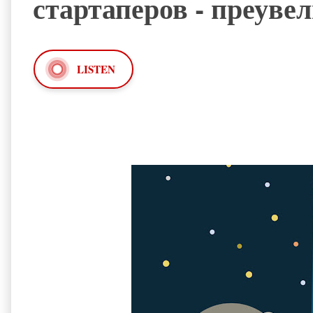
стартаперов - преуве
LISTEN