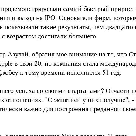
и продемонстрировали самый быстрый прирост
ния и выход на IPO. Основатели фирм, которы
ще показывали такие результаты, чем двадцатил
, с возрастом достигали большего.
р Азулай, обратил мое внимание на то, что С
Apple в свои 20, но компания стала междунаро
Джобсу к тому времени исполнился 51 год.
шего успеха со своими стартапами? Отчасти п
х отношениях. "С эмпатией у них получше", -
итически важно для построения преданной свое
, основал компанию Nest в возрасте 41 года.