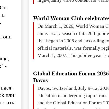
 Он
and purposes.Graphic Design: Deve
 и
visual materials, including brandin
World Woman Club celebrates
.
marketing collateral.Brand Book D
On March 1, 2026, World Woman Cl
Crafting comprehensive brand guide
anniversary season of its 20th jubi
и они
consistent visual and messaging iden
that began in 2006 and, according to
channels.AI-Driven Con
official materials, was formally reg
March 1, 2007. This jubilee year is 
аще,
as a single evening or one ceremonia
" -
an entire international season of rec
Global Education Forum 2026 
.
remembrance, and a renewed vision f
Davos
The summer culmination of the cele
 идея.
Davos, Switzerland, July 9–12, 202
take place in Davos as part of the
ok или
education is undergoing rapid tran
Forum 2026, w
астить
and the Global Education Forum 20