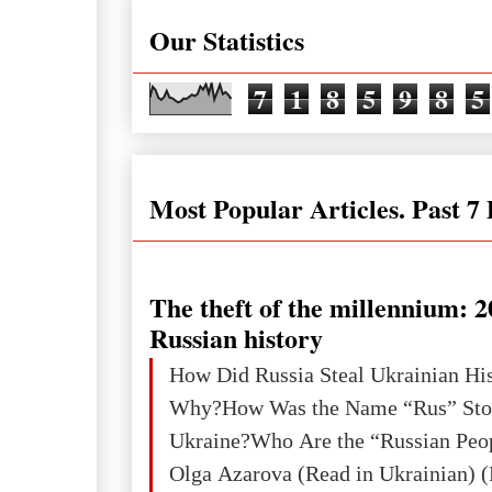
Our Statistics
7
1
8
5
9
8
5
Most Popular Articles. Past 7
The theft of the millennium: 2
Russian history
How Did Russia Steal Ukrainian Hi
Why?How Was the Name “Rus” Sto
Ukraine?Who Are the “Russian Peo
Olga Azarova (Read in Ukrainian) (