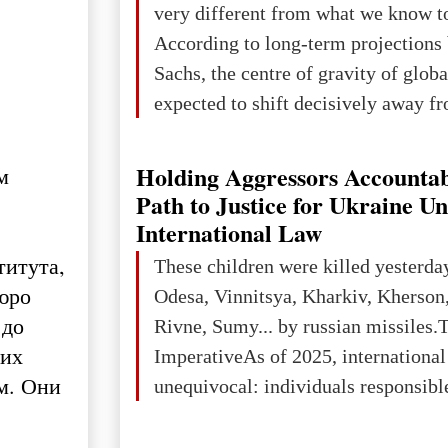
very different from what we know t
changed for its users The res
According to long-term projection
Sachs, the centre of gravity of glob
expected to shift decisively away f
developed markets and towards eme
The Big Picture: Who Owns Global
Holding Aggressors Accountab
м
In 2050 (in constant 2021 USD), gl
Path to Justice for Ukraine U
projected to total about $227.9 trill
International Law
that pie is expected to be divided: 
титута,
These children were killed yesterda
developed markets): $90.6 trill
юро
Odesa, Vinnitsya, Kharkiv, Kherson,
 до
Rivne, Sumy... by russian missiles.
 их
ImperativeAs of 2025, internationa
ом. Они
unequivocal: individuals responsibl
wars of aggression, perpetrating oc
targeting civilians face severe lega