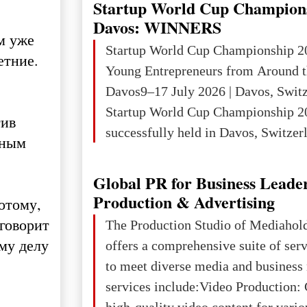
Startup World Cup Champion
The atrocities committed in Ukraine
Davos: WINNERS
м уже
the deliberate killing of children, w
Startup World Cup Championship 2
етние.
and thousands of non-combatants – 
Young Entrepreneurs from Around t
violations of
Davos9–17 July 2026 | Davos, Swit
Startup World Cup Championship 2
тив
successfully held in Davos, Switzerl
дным
Global Business Week 2026, bringin
children, young people and adults w
Global PR for Business Leade
ambition to transform innovative ide
Production & Advertising
отому,
businesses.The Championship beca
 говорит
The Production Studio of Mediaho
international platform for the next 
му делу
offers a comprehensive suite of ser
entrepreneurs, innovators and busin
to meet diverse media and business
services include:Video Production: 
high-quality video content for vari