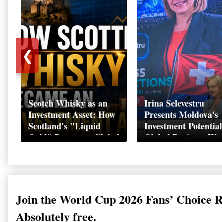
❮
Scotch Whisky as an
Irina Selevestru
Investment Asset: How
Presents Moldova's
Scotland's "Liquid
Investment Potential
Gold" Became a Global
Global Business We
Wealth Strategy
Davos 2026
Join the World Cup 2026 Fans’ Choice 
Absolutely free.