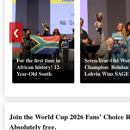
❮
For the first time in
Seven-Year-Old Wor
African history! 12-
Champion: Bohdan
Year-Old South
Lohvin Wins SAGE
African MiniBoss
League at the Start
Student Makes History
World Cup
as Startup World Cup
Championship
Champion in
Switzerland
Join the World Cup 2026 Fans’ Choice 
Absolutely free.