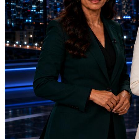
Education — Young Traders
2026 and the Startup W
(Ukraine)Gender Equality — NeuroLead
Championship welcomed
Educational (Poland)Clean Water and
investors, policymakers,
Sanitation — Ash Aura
owners, corporate leader
(Azerbaijan)Affordable and Clean Energy
innovators, youth entrep
— Choco Bricks (Azerbaijan)Decent Work
business delegations fr
and Economic Growth — SkillSwap
countries.Participants ar
(United Kingdom)Industry, Innovation and
Switzerland, the Unite
Infrastructure — Beatrice Bridal Online
Germany, the United Sta
(Ukraine)Reduced Inequalities — Uniquely
Azerbaijan, Turkmenista
Yours (South Africa)Sustainable Cities and
Australia, South Africa,
Communities — Business Impulse™
and many other countries
(Kazakhstan)Responsible Consumption and
diversity created a uniq
Production — Scrabmylius
cross-border cooperation
(Kazakhstan)Climate Action — Silque
diplomacy, knowledge e
(Azerbaijan)Life Below Water — Le Pass
development of new prof
(Azerbaijan)Life on Land — Growkit /
relationships. The Cham
Green Roots (Turkmenistan)Peace, Justice
demonstrated that entrep
and Strong Institutions — Two Sides
no age, nationality or g
(Ukraine)Partnerships for the Goals —
boundaries.Children, yo
Teens Club (Turkmenistan)Each award
adults worked within a s
symbolises far more than entrepreneurial
ecosystem in which idea
excellence. It confirms that young
according to their releva
innovators are already developing practical
social value, commercial