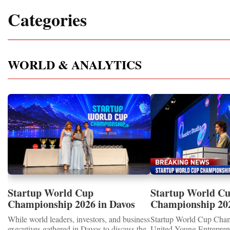
Categories
WORLD & ANALYTICS
Startup World Cup
Startup World C
Championship 2026 in Davos
Championship 20
Showcased UN SDGs GOLD
WINNERS
While world leaders, investors, and business
Startup World Cup Cha
MEDALS 2026
executives gathered in Davos to discuss the
United Young Entrepre