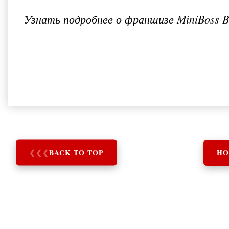
Узнать подробнее о франшизе MiniBoss Bu
❮
❮
❮
BACK TO TOP
HO