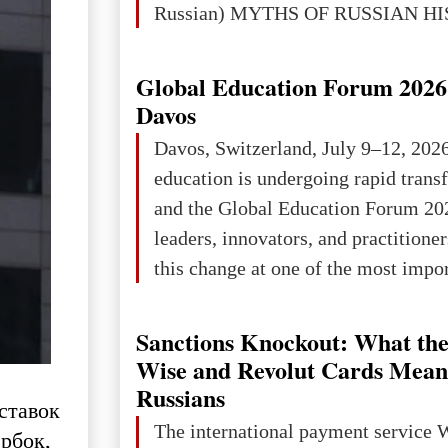
Russian) MYTHS OF RUSSIAN H
Ukraine has always been a separate,
powerful and developed state — one 
Global Education Forum 2026 
the territory of Europe to demonstra
Davos
of culture, statehood, political orga
Davos, Switzerland, July 9–12, 202
science and education. When Ukrai
education is undergoing rapid tran
Kyivan Rus — was flourishing politi
and the Global Education Forum 20
economical
leaders, innovators, and practitioner
this change at one of the most impo
international platforms. After succe
in London, Glasgow, Istanbul, and t
Sanctions Knockout: What the
the forum returns to Davos to focus
Wise and Revolut Cards Mean
challenges and opportunities shapin
Russians
ставок
the digital age.The Global Educati
The international payment service 
рбок,
held in Davos on 10 July a