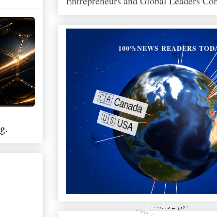
Entrepreneurs and Global Leaders Co
100%NEWS READERS TOD
g.