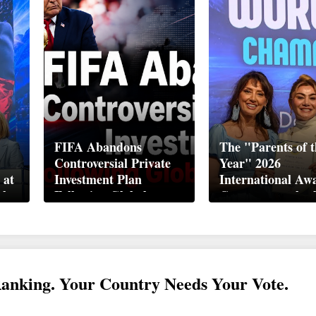
FIFA Abandons
The "Parents of t
Controversial Private
Year" 2026
 at
Investment Plan
International Aw
ek
Following Global
Ceremony took pl
Backlash
Davos
Ranking. Your Country Needs Your Vote.