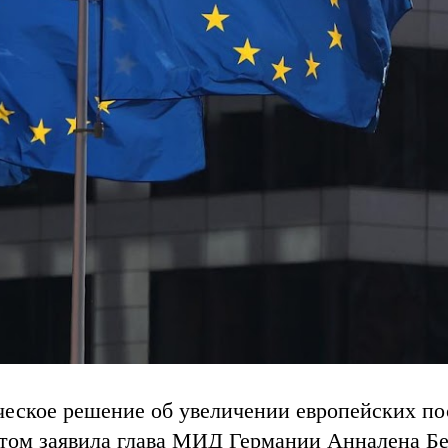
ческое решение об увеличении европейских по
этом заявила глава МИД Германии Анналена Бе