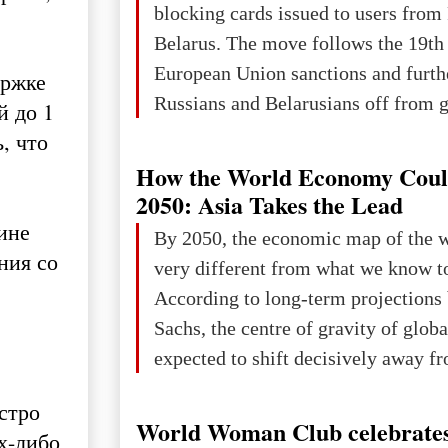
blocking cards issued to users from
Belarus. The move follows the 19th
European Union sanctions and furth
ержке
Russians and Belarusians off from g
й до 1
services. Customers are already rec
, что
notifications that their cards will b
How the World Economy Coul
unless they confirm that they are cit
2050: Asia Takes the Lead
residents of a country in the Euro
ине
By 2050, the economic map of the 
Area (EEA) or Switzerland. What h
ния со
very different from what we know t
changed for its users The res
According to long-term projection
Sachs, the centre of gravity of glob
expected to shift decisively away f
developed markets and towards eme
стро
The Big Picture: Who Owns Global
World Woman Club celebrates
х-либо
In 2050 (in constant 2021 USD), gl