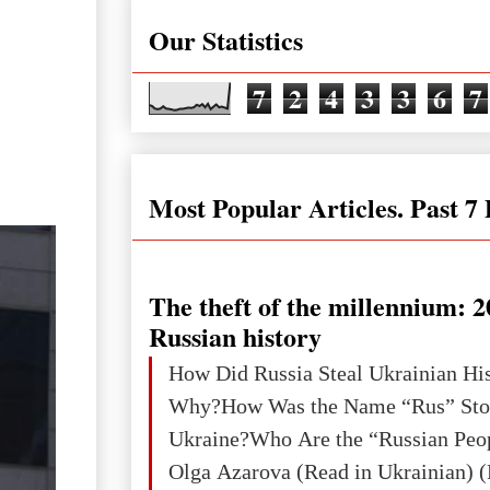
Our Statistics
7
2
4
3
3
6
7
Most Popular Articles. Past 7
The theft of the millennium: 2
Russian history
How Did Russia Steal Ukrainian Hi
Why?How Was the Name “Rus” Sto
Ukraine?Who Are the “Russian Peo
Olga Azarova (Read in Ukrainian) (