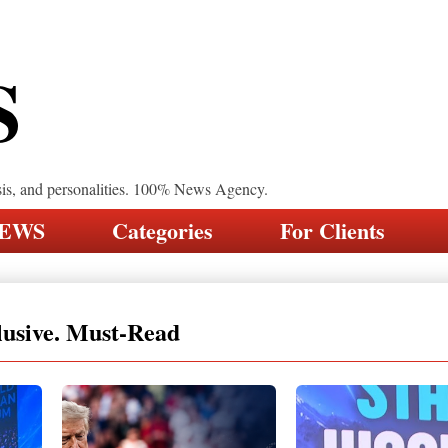
S
sis, and personalities. 100% News Agency.
NEWS
Categories
For Clients
lusive. Must-Read