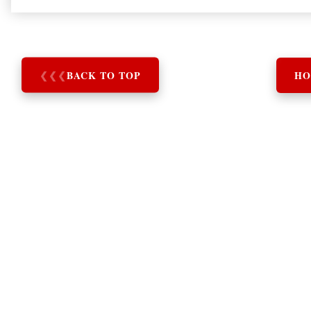
❮
❮
❮
BACK TO TOP
HO