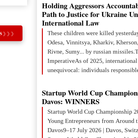
explored reserves of manganese ores
Holding Aggressors Accountab
tons, or 12% of the world's reserves
Path to Justice for Ukraine U
iron ore reserves in the world (30 bi
International Law
place in Europe in terms of mercury
These children were killed yesterda
S
❯
❯
❯
3rd place in Europe (13
Odesa, Vinnitsya, Kharkiv, Kherson,
Rivne, Sumy... by russian missiles.
ImperativeAs of 2025, internationa
unequivocal: individuals responsibl
wars of aggression, perpetrating oc
targeting civilians face severe lega
Startup World Cup Champion
The atrocities committed in Ukraine
Davos: WINNERS
the deliberate killing of children, w
Startup World Cup Championship 2
and thousands of non-combatants – 
Young Entrepreneurs from Around t
violations of
Davos9–17 July 2026 | Davos, Swit