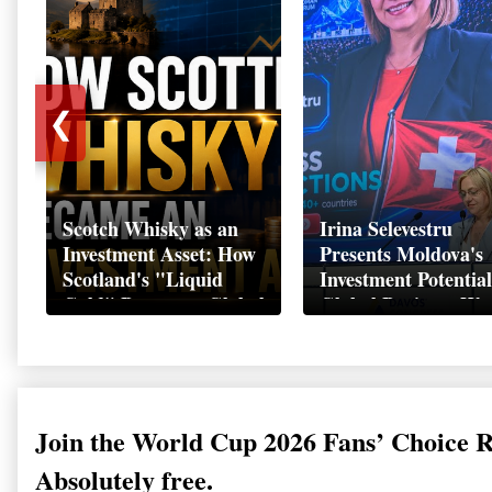
❮
Scotch Whisky as an
Irina Selevestru
Investment Asset: How
Presents Moldova's
Scotland's "Liquid
Investment Potential
Gold" Became a Global
Global Business We
Wealth Strategy
Davos 2026
Join the World Cup 2026 Fans’ Choice 
Absolutely free.