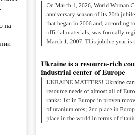
On March 1, 2026, World Woman Cl
.
projected to total about $227.9 trill
anniversary season of its 20th jubi
that pie is expected to be divided: 
that began in 2006 and, according to
о на
developed markets): $90.6 trill
official materials, was formally reg
March 1, 2007. This jubilee year is 
ении
as a single evening or one ceremonia
an entire international season of rec
Ukraine is a resource-rich co
remembrance, and a renewed vision f
industrial center of Europe
The summer culmination of the cele
UKRAINE MATTERS! Ukraine can 
take place in Davos as part of the
resource needs of almost all of Eur
Forum 2026, w
ranks: 1st in Europe in proven reco
of uranium ores; 2nd place in Europ
place in the world in terms of titan
reserves; 2nd place in the world in 