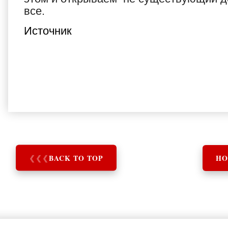
все.
Источник
❮
❮
❮
BACK TO TOP
HO