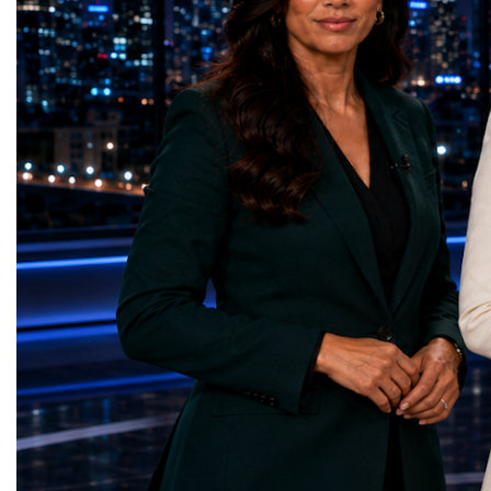
on the project for many years, the shutdown
executives, innovators, 
represents far more than a technical pause.
representatives, and busi
It is the transition between two generations
gathered in Davos to part
of particle physics.My involvement in the
the most comprehensive 
High-Luminosity programme began before
business programmes of 
the Higgs boson was discovered in 2012.
Business Week united mu
Over almost two decades, I have had the
events under one global 
opportunity to contribute to the
including:World Busine
development of the upgraded collider
World Cup Champions
through work in both the United States and
ForumGlobal Education
the United Kingdom.In the US, I served as
Country Night & Parade
upgrade coordinator for the Compact Muon
100 World Changers Aw
Solenoid, known as CMS, one of the
Business CampBusiness
principal experiments operating at the LHC.
International Partnershi
CMS is positioned around one of the
event addressed a differ
locations where two proton beams collide.
modern entrepreneurship
Its vast and highly sophisticated detector
to one common objective
records the particles produced in those
international cooperatio
collisions, allowing physicists to reconstruct
innovation, education, l
and analyse what occurred.My role
business diplomacy.Twe
involved helping to coordinate the
Industries. One Global 
international effort to prepare CMS for the
the defining characterist
much more demanding environment of the
Business Week 2026 was
High-Luminosity collider.Today, at Oxford,
diversity of industries