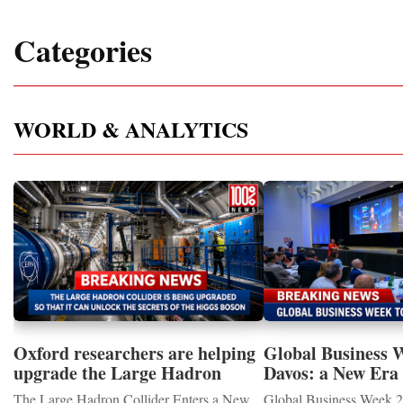
Categories
WORLD & ANALYTICS
Oxford researchers are helping
Global Business 
upgrade the Large Hadron
Davos: a New Era 
Collider for opportunity to
International Coo
The Large Hadron Collider Enters a New
Global Business Week 2