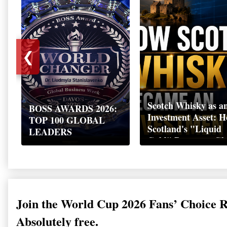
❮
Scotch Whisky as a
BOSS AWARDS 2026:
Investment Asset: 
TOP 100 GLOBAL
Scotland's "Liquid
LEADERS
Gold" Became a Gl
Wealth Strategy
Join the World Cup 2026 Fans’ Choice 
Absolutely free.