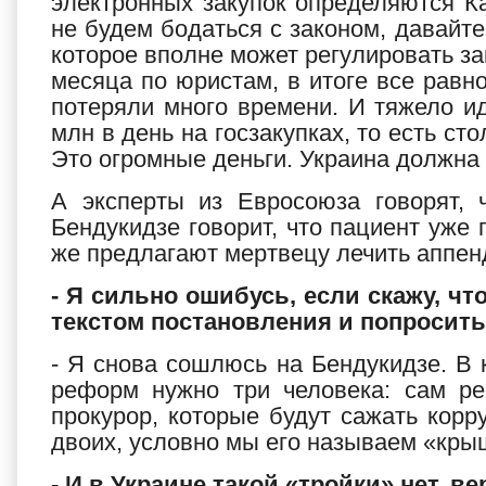
электронных закупок определяются Ка
не будем бодаться с законом, давайте
которое вполне может регулировать зак
месяца по юристам, в итоге все равн
потеряли много времени. И тяжело ид
млн в день на госзакупках, то есть ст
Это огромные деньги. Украина должна
А эксперты из Евросоюза говорят, 
Бендукидзе говорит, что пациент уже 
же предлагают мертвецу лечить аппенд
- Я сильно ошибусь, если скажу, ч
текстом постановления и попросить
- Я снова сошлюсь на Бендукидзе. В 
реформ нужно три человека: сам ре
прокурор, которые будут сажать корру
двоих, условно мы его называем «крыш
- И в Украине такой «тройки» нет, в