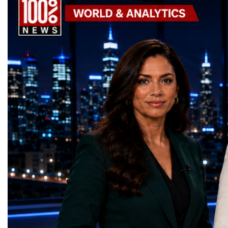
scientific upgrades ever undertaken.When
international landscape,
the machine returns to operation around
Week has established itse
2030, it will begin a new chapter as the
where practical solution
High-Luminosity Large Hadron Collider, or
strategic partnerships ar
HL-LHC. The upgraded accelerator is
future of global entrepre
expected to generate approximately seven
designed.A Week of Glo
times more collision data than the version of
LeadershipThroughout ni
the LHC that enabled the discovery of the
hundreds of entrepreneur
Higgs boson.For those who have worked
educators, startup founde
on the project for many years, the shutdown
executives, innovators, 
represents far more than a technical pause.
representatives, and busi
It is the transition between two generations
gathered in Davos to part
of particle physics.My involvement in the
the most comprehensive 
High-Luminosity programme began before
business programmes of 
the Higgs boson was discovered in 2012.
Business Week united mu
Over almost two decades, I have had the
events under one global 
opportunity to contribute to the
including:World Busine
development of the upgraded collider
World Cup Champions
through work in both the United States and
ForumGlobal Education
the United Kingdom.In the US, I served as
Country Night & Parade
upgrade coordinator for the Compact Muon
100 World Changers Aw
Solenoid, known as CMS, one of the
Business CampBusiness
principal experiments operating at the LHC.
International Partnershi