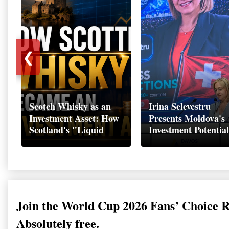
❮
Scotch Whisky as an
Irina Selevestru
Investment Asset: How
Presents Moldova's
Scotland's "Liquid
Investment Potential
Gold" Became a Global
Global Business We
Wealth Strategy
Davos 2026
Join the World Cup 2026 Fans’ Choice 
Absolutely free.