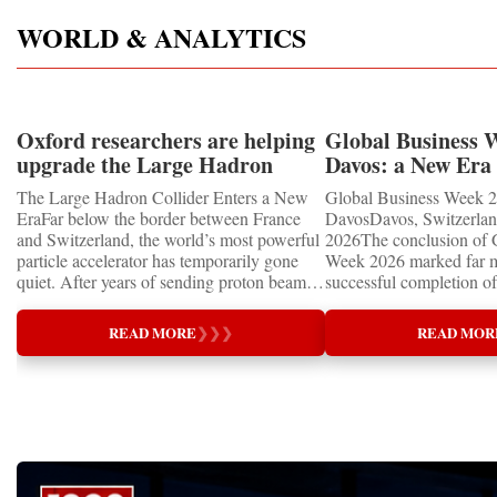
WORLD & ANALYTICS
Oxford researchers are helping
Global Business 
upgrade the Large Hadron
Davos: a New Era 
Collider for opportunity to
International Coo
The Large Hadron Collider Enters a New
Global Business Week 2
study the Higgs boson
EraFar below the border between France
DavosDavos, Switzerland
and Switzerland, the world’s most powerful
2026The conclusion of 
particle accelerator has temporarily gone
Week 2026 marked far m
quiet. After years of sending proton beams
successful completion of
around its 27-kilometre underground ring
international business ev
and colliding them at almost the speed of
how entrepreneurship is 
READ MORE
❯
❯
❯
READ MOR
light, CERN’s Large Hadron Collider has
of the world's most influ
entered an extended shutdown.The silence,
forces—bringing together
however, does not mean inactivity. Across
innovators, educators, in
the enormous underground complex,
entrepreneurs from more
thousands of scientists, engineers and
to accelerate global coo
technicians are removing ageing
business.At a time when 
components, installing advanced systems
uncertainty, technologica
and carrying out one of the most complex
economic transformation