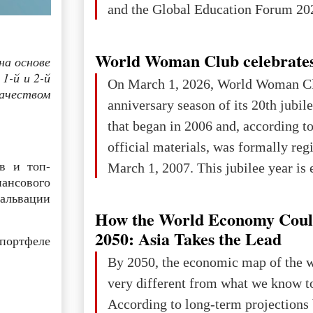
and the Global Education Forum 202
World Woman Club celebrates
на основе
1-й и 2-й
On March 1, 2026, World Woman Cl
ачеством
anniversary season of its 20th jubi
that began in 2006 and, according to
official materials, was formally reg
в и топ-
March 1, 2007. This jubilee year is 
ансового
as a single evening or one ceremonia
вальвации
an entire international season of rec
How the World Economy Coul
remembrance, and a renewed vision f
2050: Asia Takes the Lead
портфеле
The summer culmination of the cele
By 2050, the economic map of the 
take place in Davos as part of the
very different from what we know t
Forum 2026, w
According to long-term projection