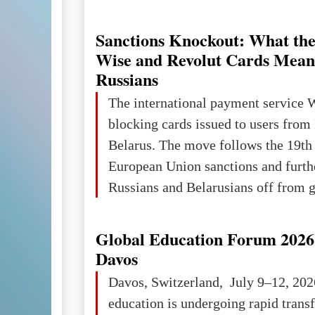
Ukraine has always been a separate,
powerful and developed state — one 
Sanctions Knockout: What the
the territory of Europe to demonstra
Wise and Revolut Cards Mean
of culture, statehood, political orga
Russians
science and education. When Ukrai
The international payment service 
Kyivan Rus — was flourishing politi
blocking cards issued to users from
economical
Belarus. The move follows the 19th
European Union sanctions and furth
Russians and Belarusians off from g
services. Customers are already rec
notifications that their cards will b
Global Education Forum 2026 
unless they confirm that they are cit
Davos
residents of a country in the Euro
Davos, Switzerland, July 9–12, 202
Area (EEA) or Switzerland. What h
education is undergoing rapid tran
changed for its users The res