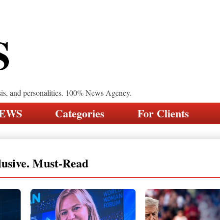
S
sis, and personalities. 100% News Agency.
NEWS
Categories
For Clients
lusive. Must-Read