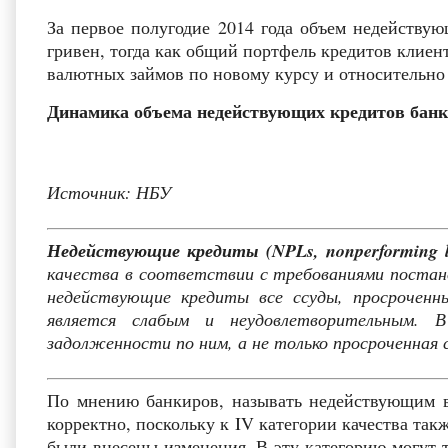
За первое полугодие 2014 года объем недейству
гривен, тогда как общий портфель кредитов клиен
валютных займов по новому курсу и относительн
Динамика объема недействующих кредитов бан
Источник: НБУ
Недействующие кредиты (NPLs, nonperforming l
качества в соответствии с требованиями постан
недействующие кредиты все ссуды, просроченн
является слабым и неудовлетворительным. 
задолженности по ним, а не только просроченная 
По мнению банкиров, называть недействующим в
корректно, поскольку к IV категории качества та
были внесены изменения. В эту категорию могут 