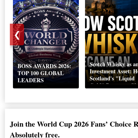
❮
Scotch Whisky as a
BOSS AWARDS 2026:
Investment Asset: 
TOP 100 GLOBAL
Scotland's "Liquid
LEADERS
Gold" Became a Gl
Wealth Strategy
Join the World Cup 2026 Fans’ Choice 
Absolutely free.