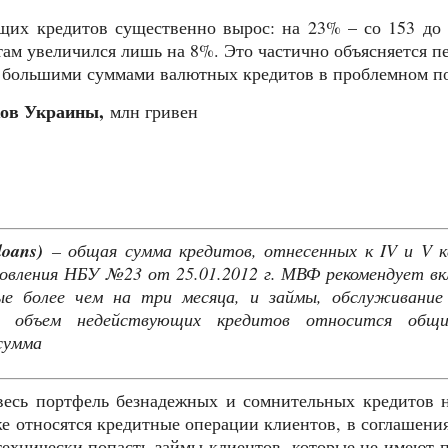
ющих кредитов существенно вырос: на 23% – со 153 до
там увеличился лишь на 8%. Это частично объясняется п
о большими суммами валютных кредитов в проблемном п
ков Украины,
млн гривен
oans)
– общая сумма кредитов, отнесенных к IV и V 
овления НБУ №23 от 25.01.2012 г. МВФ рекомендует в
ые более чем на три месяца, и займы, обслуживание
В объем недействующих кредитов относится общ
сумма
есь портфель безнадежных и сомнительных кредитов н
кже относятся кредитные операции клиентов, в соглашени
технически попасть займы клиентов, которые не имеют 