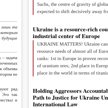
Sachs, the centre of gravity of glob
expected to shift decisively away f
developed markets and towards eme
The Big Picture: Who Owns Global
ь лишь та
Ukraine is a resource-rich co
о которым
In 2050 (in constant 2021 USD), gl
industrial center of Europe
я будущие
projected to total about $227.9 trill
UKRAINE MATTERS! Ukraine can 
that pie is expected to be divided: 
resource needs of almost all of Eur
developed markets): $90.6 trill
 – задача
ranks: 1st in Europe in proven reco
роченных
of uranium ores; 2nd place in Europ
ак объемы
place in the world in terms of titan
ятором не
reserves; 2nd place in the world in 
explored reserves of manganese ores
зуют ряд
Holding Aggressors Accountab
 Это так
tons, or 12% of the world's reserves
Path to Justice for Ukraine U
чества) и
iron ore reserves in the world (30 bi
International Law