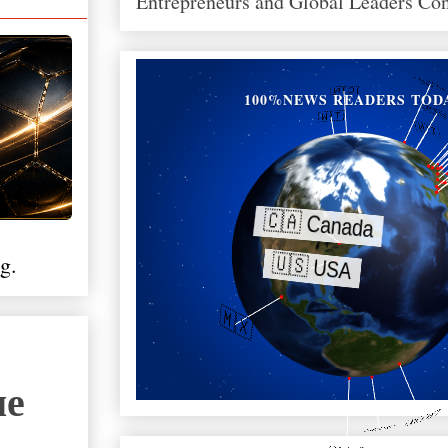
Entrepreneurs and Global Leaders Co
100%NEWS READERS TOD
g.
ые