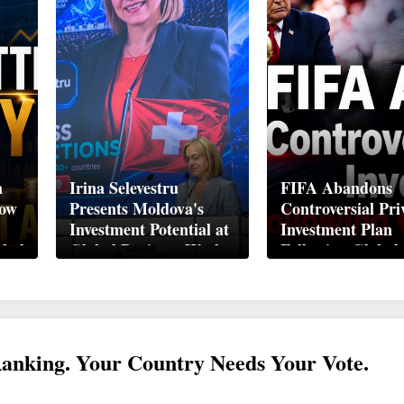
n
Irina Selevestru
FIFA Abandons
How
Presents Moldova's
Controversial Pri
Investment Potential at
Investment Plan
obal
Global Business Week
Following Global
Davos 2026
Backlash
Ranking. Your Country Needs Your Vote.