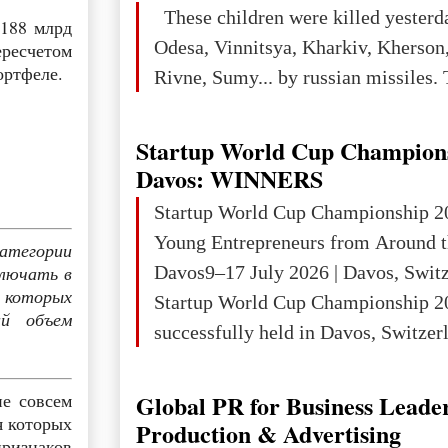
place in Europe in terms of mercury
These children were killed yesterd
 188 млрд
3rd place in Europe (13
Odesa, Vinnitsya, Kharkiv, Kherson,
ересчетом
ортфеле.
Rivne, Sumy... by russian missiles. 
Startup World Cup Champion
Davos: WINNERS
Startup World Cup Championship 2
Young Entrepreneurs from Around t
категории
Davos9–17 July 2026 | Davos, Swit
ключать в
 которых
Startup World Cup Championship 2
ий объем
successfully held in Davos, Switzerl
Global Business Week 2026, bringin
children, young people and adults w
Global PR for Business Leade
е совсем
ambition to transform innovative ide
я которых
Production & Advertising
признаков