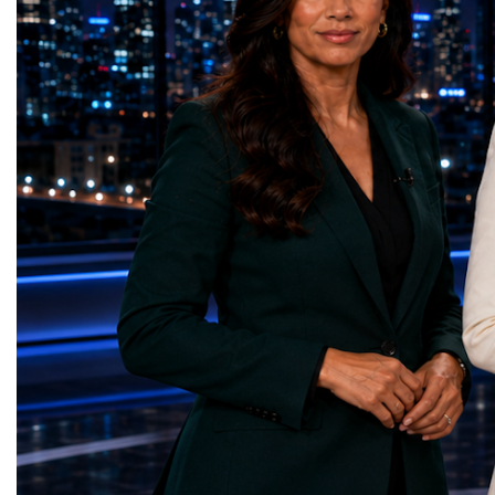
— Dental Calm Box (Ukraine)Quality
economic growth.Globa
Education — Young Traders
2026 and the Startup W
(Ukraine)Gender Equality — NeuroLead
Championship welcomed
Educational (Poland)Clean Water and
investors, policymakers,
Sanitation — Ash Aura
owners, corporate leader
(Azerbaijan)Affordable and Clean Energy
innovators, youth entrep
— Choco Bricks (Azerbaijan)Decent Work
business delegations fr
and Economic Growth — SkillSwap
countries.Participants ar
(United Kingdom)Industry, Innovation and
Switzerland, the Unite
Infrastructure — Beatrice Bridal Online
Germany, the United Sta
(Ukraine)Reduced Inequalities — Uniquely
Azerbaijan, Turkmenista
Yours (South Africa)Sustainable Cities and
Australia, South Africa,
Communities — Business Impulse™
and many other countries
(Kazakhstan)Responsible Consumption and
diversity created a uniq
Production — Scrabmylius
cross-border cooperation
(Kazakhstan)Climate Action — Silque
diplomacy, knowledge e
(Azerbaijan)Life Below Water — Le Pass
development of new prof
(Azerbaijan)Life on Land — Growkit /
relationships. The Cham
Green Roots (Turkmenistan)Peace, Justice
demonstrated that entrep
and Strong Institutions — Two Sides
no age, nationality or g
(Ukraine)Partnerships for the Goals —
boundaries.Children, yo
Teens Club (Turkmenistan)Each award
adults worked within a s
symbolises far more than entrepreneurial
ecosystem in which idea