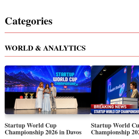
Categories
WORLD & ANALYTICS
Startup World Cup
Startup World C
Championship 2026 in Davos
Championship 20
Showcased UN SDGs GOLD
WINNERS