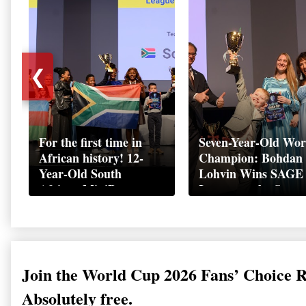
❮
For the first time in
Seven-Year-Old Wor
African history! 12-
Champion: Bohdan
Year-Old South
Lohvin Wins SAGE
African MiniBoss
League at the Start
Student Makes History
World Cup
as Startup World Cup
Championship
Champion in
Switzerland
Join the World Cup 2026 Fans’ Choice 
Absolutely free.