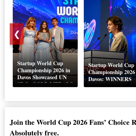
❮
Startup World Cup
Startup World Cup
Championship 2026 in
Championship 2026
Davos Showcased UN
Davos: WINNERS
SDGs GOLD MEDALS
2026
Join the World Cup 2026 Fans’ Choice 
Absolutely free.